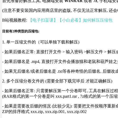
首先准备好解压工具, 电脑端安装
WINRAR
或者
7z
, 手机端安
(注意不要安装国内应用商店里的盗版, 不仅无法正常解压, 还会
B站视频教程:
【电子扫盲课】【小白必看】如何解压压缩包
目前有2种类型的压缩包:
1. 单一压缩文件的（可以单独下载和解压)
- 如果后缀名正常: 直接打开文件 > 输入密码 >解压文件 > 
- 如果后缀名是 .mp4, 直接打开文件会播放猫和老鼠和葫芦娃之类
- 如果无后缀名/或者后缀名是 .txt等各种奇怪的后缀名, 后缀
2. 多个压缩分卷文件的 (需要全部下载完毕后 才能正确解压)
- 如果后缀名正常: 只需要解压第一个分卷即可, 工具在解压
(RAR格式的第一个分卷是叫 xxx.part1.rar , 7z格式的第一个压缩
- 如果是需要改后缀的情况 (比较少见): 需要把文件按顺序重新命名好才能正常解压, RA
ZIP的排序格式 xxx.zip, xxx.zip.001, xxx.zip.002