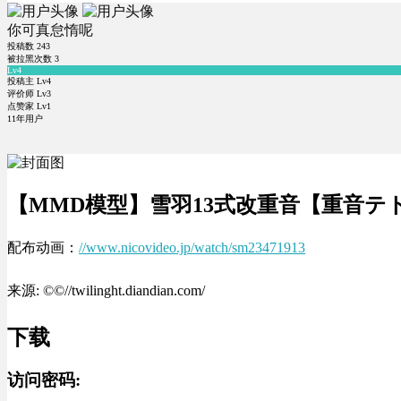
你可真怠惰呢
投稿数
243
被拉黑次数
3
Lv4
投稿主 Lv4
评价师 Lv3
点赞家 Lv1
11年用户
【MMD模型】雪羽13式改重音【重音テ
配布动画：
//www.nicovideo.jp/watch/sm23471913
来源: ©©//twilinght.diandian.com/
下载
访问密码: