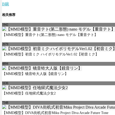
B碗
相关推荐
1942
【MMD模型】重音テト(第二形態) nano モデル【重音テト】
2079
【MMD模型】初音ミク·ハイポリモデルVer1.02【初音ミク】
4894
【MMD模型】镜音铃大人版【鏡音リン】
1636
【MMD模型】任地狱式魔法少女2
7548
【MMD模型】DIVA街机式初音Miku Project Diva Arcade Future Tone