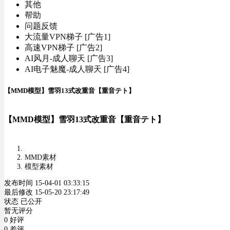
其他
帮助
问题反馈
大流量VPN梯子 [广告1]
高速VPN梯子 [广告2]
AI风月-成人聊天 [广告3]
AI电子魅魔-成人聊天 [广告4]
【MMD模型】雪羽13式改重音【重音テト】
【MMD模型】雪羽13式改重音【重音テト】
MMD素材
模型素材
发布时间 15-04-01 03:33:15
最后修改 15-05-20 23:17:49
状态 已公开
暂无评分
0 好评
0 差评