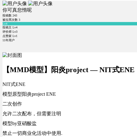
你可真怠惰呢
投稿数
243
被拉黑次数
3
Lv4
投稿主 Lv4
评价师 Lv3
点赞家 Lv1
11年用户
【MMD模型】阳炎project — NIT式EN
NIT式ENE
模型原型阳炎project ENE
二次创作
允许二次配布，但需要注明
模型by亚硝酸盐
禁止一切商业化活动中使用.