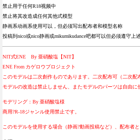
禁止用于任何R18视频中
禁止将其改造成任何其他式模型
静画系动画系使用可以，但必须写出配布者和模型名称
投稿到nico或nico静画或mikumikudance吧都可以但必须遵守
NIT式ENE By 亜硝酸塩【NIT】
ENE From カゲロウプロジェクト
このモデルは二次創作ものであります。二次配布可（二次配
モデルの改造は禁止しません、またモデルのパーツは自由に
モデリング：By 亜硝酸塩様
商用?R-18ジャンル使用禁止です。
このモデルを使用する場合（静画?動画投稿など）、配布者