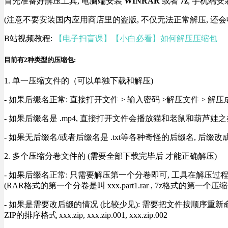
首先准备好解压工具, 电脑端安装
WINRAR
或者
7z
, 手机端安
(注意不要安装国内应用商店里的盗版, 不仅无法正常解压, 还会
B站视频教程:
【电子扫盲课】【小白必看】如何解压压缩包
目前有2种类型的压缩包:
1. 单一压缩文件的（可以单独下载和解压)
- 如果后缀名正常: 直接打开文件 > 输入密码 >解压文件 > 
- 如果后缀名是 .mp4, 直接打开文件会播放猫和老鼠和葫芦娃之类
- 如果无后缀名/或者后缀名是 .txt等各种奇怪的后缀名, 后缀
2. 多个压缩分卷文件的 (需要全部下载完毕后 才能正确解压)
- 如果后缀名正常: 只需要解压第一个分卷即可, 工具在解压
(RAR格式的第一个分卷是叫 xxx.part1.rar , 7z格式的第一个压缩
- 如果是需要改后缀的情况 (比较少见): 需要把文件按顺序重新命名好才能正常解压, RA
ZIP的排序格式 xxx.zip, xxx.zip.001, xxx.zip.002