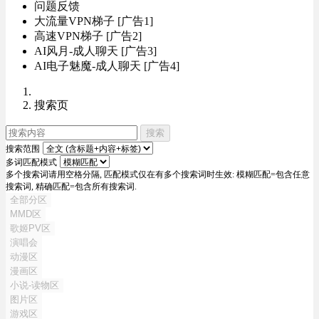
问题反馈
大流量VPN梯子 [广告1]
高速VPN梯子 [广告2]
AI风月-成人聊天 [广告3]
AI电子魅魔-成人聊天 [广告4]
搜索页
搜索
搜索范围
多词匹配模式
多个搜索词请用空格分隔, 匹配模式仅在有多个搜索词时生效: 模糊匹配=包含任意
搜索词, 精确匹配=包含所有搜索词.
全部分区
MMD区
歌姬PV区
演唱会
动漫区
漫画区
小说-读物区
图片区
游戏区