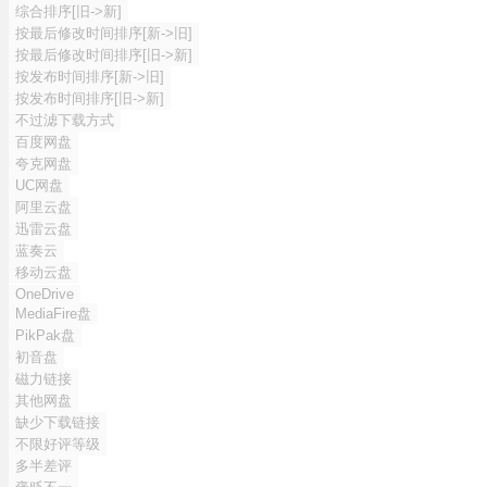
综合排序[旧->新]
按最后修改时间排序[新->旧]
按最后修改时间排序[旧->新]
按发布时间排序[新->旧]
按发布时间排序[旧->新]
不过滤下载方式
百度网盘
夸克网盘
UC网盘
阿里云盘
迅雷云盘
蓝奏云
移动云盘
OneDrive
MediaFire盘
PikPak盘
初音盘
磁力链接
其他网盘
缺少下载链接
不限好评等级
多半差评