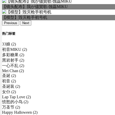
【镜头配布】我が儘賛歌-蚀蕊MIKU
【模型】毁灭枪手初号机
Previous
Next
热门标签
33娘 (2)
初音MIKU (2)
多彩糖果 (2)
黑岩射手 (2)
一心不乱 (2)
Mei Chan (2)
圣诞 (2)
初音 (2)
圣诞装 (2)
女仆 (2)
Lap Tap Love (2)
愤怒的小鸟 (2)
万圣节 (2)
Happy Halloween (2)