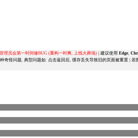
, 管理员会第一时间修BUG (重构一时爽, 上线火葬场)
| 建议使用
Edge
,
Ch
导致的各种奇怪问题, 典型问题如:
点击返回后, 缓存丢失导致旧的页面被重置
| 