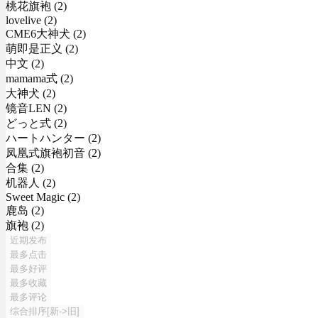
桃花旗袍 (2)
lovelive (2)
CME6大神犬 (2)
萌即是正义 (2)
中文 (2)
mamama式 (2)
大神犬 (2)
镜音LEN (2)
どっと式 (2)
ハートハンター (2)
凤凰式旗袍初音 (2)
合集 (2)
机器人 (2)
Sweet Magic (2)
鹿岛 (2)
旗袍 (2)
近期发布
最多点击
最多好评
最多收藏
最多评论
综合排序[新->旧]