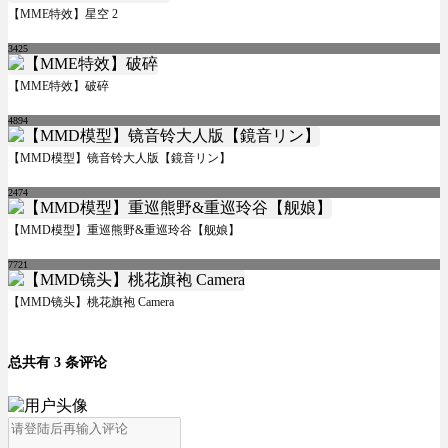
【MME特效】星空 2
3425
【MME特效】破碎
4894
【MMD模型】镜音铃大人版【鏡音リン】
2474
【MMD模型】重巡熊野&重巡玲谷【舰娘】
7721
【MMD镜头】桃花旗袍 Camera
总共有 3 条评论