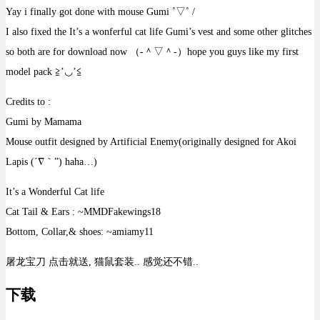
Yay i finally got done with mouse Gumi ˚▽˚ /
I also fixed the It’s a wonferful cat life Gumi’s vest and some other glitches
so both are for download now （‐＾▽＾‐）hope you guys like my first
model pack ≧’◡’≦
Credits to :
Gumi by Mamama
Mouse outfit designed by Artificial Enemy(originally designed for Akoi
Lapis (´∇｀”) haha…)
It’s a Wonderful Cat life
Cat Tail & Ears : ~MMDFakewings18
Bottom, Collar,& shoes: ~amiamy11
屠龙宝刀 点击就送, 猫鼠套装.. 感觉还不错..
下载