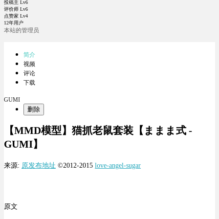
投稿主 Lv6
评价师 Lv6
点赞家 Lv4
12年用户
本站的管理员
简介
视频
评论
下载
GUMI
删除
【MMD模型】猫抓老鼠套装【ままま式 -
GUMI】
来源:
原发布地址
©2012-2015
love-angel-sugar
原文