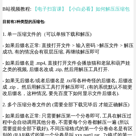
B站视频教程:
【电子扫盲课】【小白必看】如何解压压缩包
目前有2种类型的压缩包:
1. 单一压缩文件的（可以单独下载和解压)
- 如果后缀名正常: 直接打开文件 > 输入密码 >解压文件 > 解压
成功, 有的情况会有双层压缩, 再继续解压即可
- 如果后缀名是 .mp4, 直接打开文件会播放猫和老鼠和葫芦娃
之类的视频, 后缀名改成 .zip, 然后用解压工具打开.
- 如果无后缀名/或者后缀名是 .txt等各种奇怪的后缀名, 后缀改
成 .zip， 然后用解压工具打开解压即可, (有的系统默认不能更
改后缀名，这种情况, 要先百度下如何显示文件后缀名).
2. 多个压缩分卷文件的 (需要全部下载完毕后 才能正确解压)
- 如果后缀名正常: 只需要解压第一个分卷即可, 工具在解压过
程中会自动调用其他分卷, 不需要每个分卷都解压一遍 (所以
需要提前全部下载好), 不同压缩格式的第一个分卷命名是有区
别的 (RAR格式的第一个分卷是叫 xxx.part1.rar , 7z格式的第一