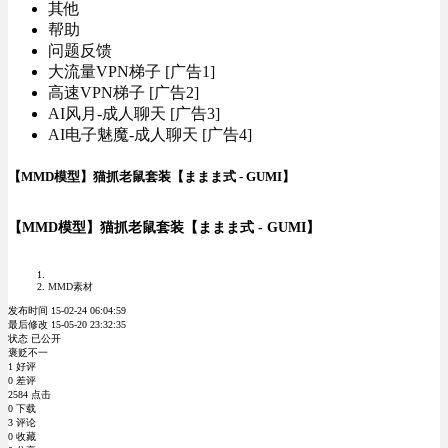
其他
帮助
问题反馈
大流量VPN梯子 [广告1]
高速VPN梯子 [广告2]
AI风月-成人聊天 [广告3]
AI电子魅魔-成人聊天 [广告4]
【MMD模型】猫抓老鼠套装【ままま式 - GUMI】
【MMD模型】猫抓老鼠套装【ままま式 - GUMI】
MMD素材
发布时间 15-02-24 06:04:59
最后修改 15-05-20 23:32:35
状态 已公开
褒贬不一
1 好评
0 差评
2584 点击
0 下载
3 评论
0 收藏