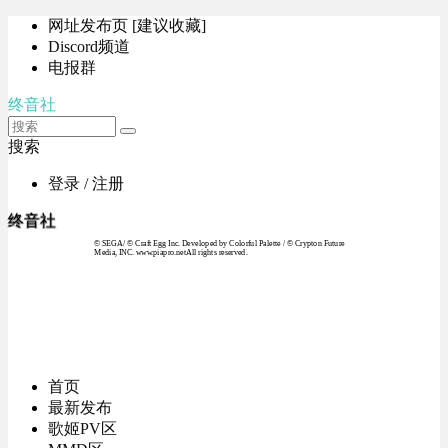
网址发布页 [建议收藏]
Discord频道
电报群
终音社
搜索
登录 / 注册
终音社
© SEGA / © Craft Egg Inc. Developed by Colorful Palette / © Crypton Future
Media, INC. www.piapro.netAll rights reserved.
首页
最新发布
歌姬PV区