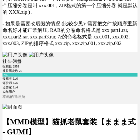
个压缩分卷是叫 xxx.001 , ZIP格式的第一个压缩分卷 就是默认
的 XXX.zip ) .
- 如果是需要改后缀的情况 (比较少见): 需要把文件按顺序重新
命名好才能正常解压, RAR的分卷命名格式是 xxx.part1.rar,
xxx.part2.rar, xxx.part3.rar, 7z的命名格式是 xxx.001, xxx.002,
xxx.003, ZIP的排序格式 xxx.zip, xxx.zip.001, xxx.zip.002
社长-河蟹
投稿数
2958
被拉黑次数
25
Lv6
投稿主 Lv6
评价师 Lv6
点赞家 Lv4
12年用户
本站的管理员
【MMD模型】猫抓老鼠套装【ままま式
- GUMI】