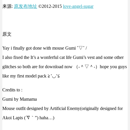
来源:
原发布地址
©2012-2015
love-angel-sugar
原文
Yay i finally got done with mouse Gumi ˚▽˚ /
I also fixed the It’s a wonferful cat life Gumi’s vest and some other
glitches so both are for download now （‐＾▽＾‐）hope you guys
like my first model pack ≧’◡’≦
Credits to :
Gumi by Mamama
Mouse outfit designed by Artificial Enemy(originally designed for
Akoi Lapis (´∇｀”) haha…)