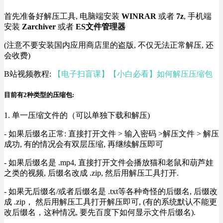
首先准备好解压工具, 电脑端安装
WINRAR
或者
7z
, 手机端
安装
Zarchiver
或者
ES文件管理器
(注意不要安装国内应用商店里的盗版, 不仅无法正常解压, 还
会收费)
B站视频教程:
【电子扫盲课】【小白必看】如何解压压缩包
目前有2种类型的压缩包:
1. 单一压缩文件的（可以单独下载和解压)
- 如果后缀名正常: 直接打开文件 > 输入密码 >解压文件 > 解压
成功, 有的情况会有双层压缩, 再继续解压即可
- 如果后缀名是 .mp4, 直接打开文件会播放猫和老鼠和葫芦娃
之类的视频, 后缀名改成 .zip, 然后用解压工具打开.
- 如果无后缀名/或者后缀名是 .txt等各种奇怪的后缀名, 后缀改
成 .zip， 然后用解压工具打开解压即可, (有的系统默认不能更
改后缀名，这种情况, 要先百度下如何显示文件后缀名).