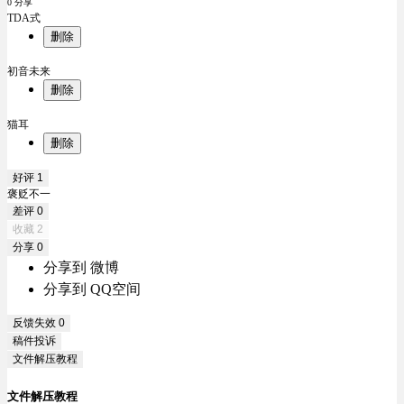
0 分享
TDA式
删除
初音未来
删除
猫耳
删除
好评
1
褒贬不一
差评
0
收藏
2
分享
0
分享到 微博
分享到 QQ空间
反馈失效
0
稿件投诉
文件解压教程
文件解压教程