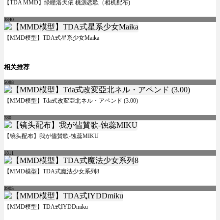
【TDA MMD】绿瞳洛天依 桃源恋歌（相机配布)
3840
【MMD模型】TDA式星系少女Maika
相关推荐
5088
【MMD模型】Tda式改変亞北ネル・アペンド (3.00)
780
【镜头配布】我が儘賛歌-蚀蕊MIKU
1811
【MMD模型】TDA式魔法少女系列8
3905
【MMD模型】TDA式IYDDmiku