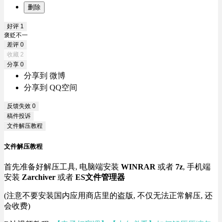
删除
好评
1
褒贬不一
差评
0
收藏
2
分享
0
分享到 微博
分享到 QQ空间
反馈失效
0
稿件投诉
文件解压教程
文件解压教程
首先准备好解压工具, 电脑端安装
WINRAR
或者
7z
, 手机端
安装
Zarchiver
或者
ES文件管理器
(注意不要安装国内应用商店里的盗版, 不仅无法正常解压, 还
会收费)