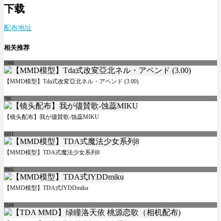
下载
配布地址
相关推荐
5088
【MMD模型】Tda式改変亞北ネル・アペンド (3.00)
780
【镜头配布】我が儘賛歌-蚀蕊MIKU
1811
【MMD模型】TDA式魔法少女系列8
3905
【MMD模型】TDA式IYDDmiku
3568