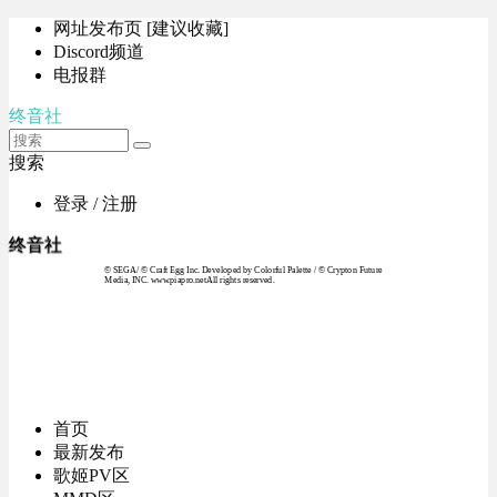
网址发布页 [建议收藏]
Discord频道
电报群
终音社
搜索
登录 / 注册
终音社
© SEGA / © Craft Egg Inc. Developed by Colorful Palette / © Crypton Future
Media, INC. www.piapro.netAll rights reserved.
首页
最新发布
歌姬PV区