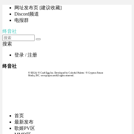
网址发布页 [建议收藏]
Discord频道
电报群
终音社
搜索
登录 / 注册
终音社
© SEGA / © Craft Egg Inc. Developed by Colorful Palette / © Crypton Future
Media, INC. www.piapro.netAll rights reserved.
首页
最新发布
歌姬PV区