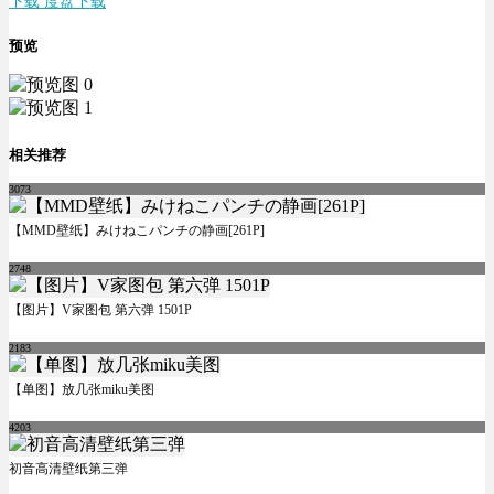
下载 度盘下载
预览
相关推荐
3073
【MMD壁纸】みけねこパンチの静画[261P]
2748
【图片】V家图包 第六弹 1501P
2183
【单图】放几张miku美图
4203
初音高清壁纸第三弹