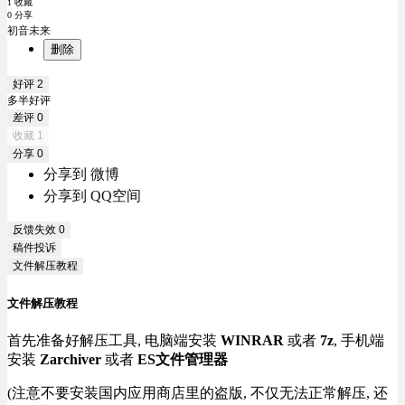
1 收藏
0 分享
初音未来
删除
好评
2
多半好评
差评
0
收藏
1
分享
0
分享到 微博
分享到 QQ空间
反馈失效
0
稿件投诉
文件解压教程
文件解压教程
首先准备好解压工具, 电脑端安装
WINRAR
或者
7z
, 手机端
安装
Zarchiver
或者
ES文件管理器
(注意不要安装国内应用商店里的盗版, 不仅无法正常解压, 还