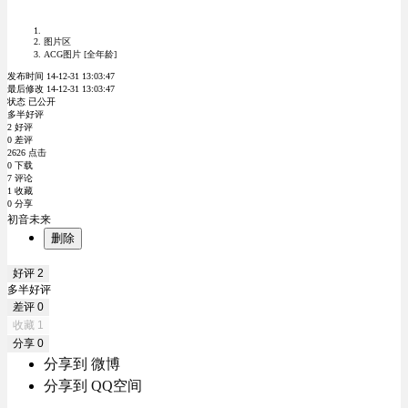
图片区
ACG图片 [全年龄]
发布时间 14-12-31 13:03:47
最后修改 14-12-31 13:03:47
状态 已公开
多半好评
2 好评
0 差评
2626 点击
0 下载
7 评论
1 收藏
0 分享
初音未来
删除
好评
2
多半好评
差评
0
收藏
1
分享
0
分享到 微博
分享到 QQ空间