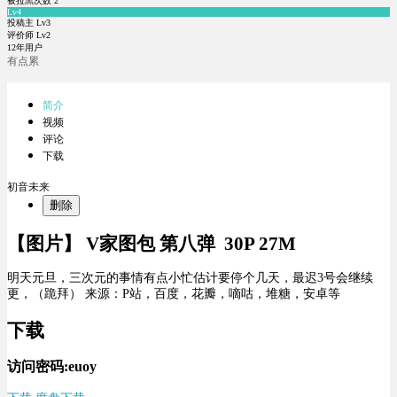
被拉黑次数
2
Lv4
投稿主 Lv3
评价师 Lv2
12年用户
有点累
简介
视频
评论
下载
初音未来
删除
【图片】 V家图包 第八弹 30P 27M
明天元旦，三次元的事情有点小忙估计要停个几天，最迟3号会继续
更，（跪拜） 来源：P站，百度，花瓣，嘀咕，堆糖，安卓等
下载
访问密码:euoy