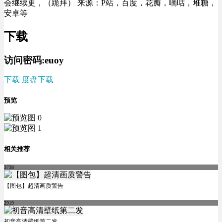
会继续更，（跪拜） 来源：P站，百度，花瓣，嘀咕，堆糖，
安卓等
下载
访问密码:euoy
下载 度盘下载
预览
相关推荐
3738
【图包】超清画质警告
2919
初音高清壁纸第二发