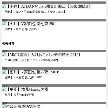
5131
【图包】ATDAN的pixiv图集汇编二【50张 30MB】
2298
【图片】V家图包 第七弹1501
相关推荐
3073
【MMD壁纸】みけねこパンチの静画[261P]
2748
【图片】V家图包 第六弹 1501P
2183
【单图】放几张miku美图
4203