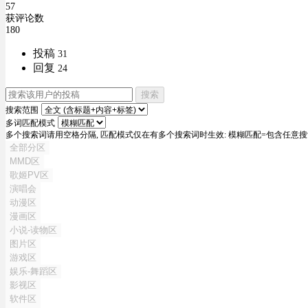
57
获评论数
180
投稿
31
回复
24
搜索
搜索范围
多词匹配模式
多个搜索词请用空格分隔, 匹配模式仅在有多个搜索词时生效: 模糊匹配=包含任意搜索
全部分区
MMD区
歌姬PV区
演唱会
动漫区
漫画区
小说-读物区
图片区
游戏区
娱乐-舞蹈区
影视区
软件区