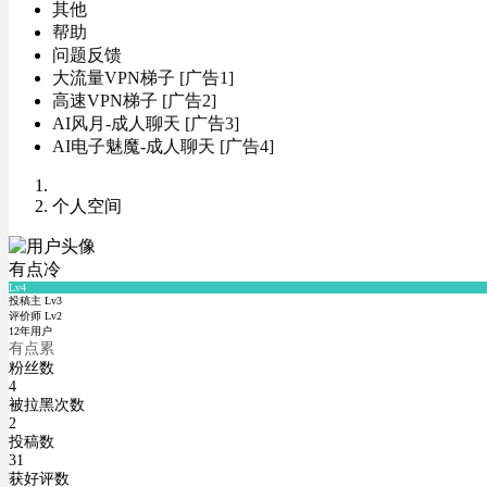
其他
帮助
问题反馈
大流量VPN梯子 [广告1]
高速VPN梯子 [广告2]
AI风月-成人聊天 [广告3]
AI电子魅魔-成人聊天 [广告4]
个人空间
有点冷
Lv4
投稿主 Lv3
评价师 Lv2
12年用户
有点累
粉丝数
4
被拉黑次数
2
投稿数
31
获好评数