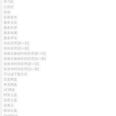
学习区
公告区
其他
近期发布
最多点击
最多好评
最多收藏
最多评论
综合排序[新->旧]
综合排序[旧->新]
按最后修改时间排序[新->旧]
按最后修改时间排序[旧->新]
按发布时间排序[新->旧]
按发布时间排序[旧->新]
不过滤下载方式
百度网盘
夸克网盘
UC网盘
阿里云盘
迅雷云盘
蓝奏云
移动云盘
OneDrive