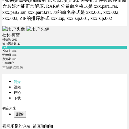
- 如果是需要改后缀的情况 (比较少见): 需要把文件按顺序重新
命名好才能正常解压, RAR的分卷命名格式是 xxx.part1.rar,
xxx.part2.rar, xxx.part3.rar, 7z的命名格式是 xxx.001, xxx.002,
xxx.003, ZIP的排序格式 xxx.zip, xxx.zip.001, xxx.zip.002
社长-河蟹
投稿数
2953
被拉黑次数
27
Lv6
投稿主 Lv6
评价师 Lv6
点赞家 Lv4
12年用户
本站的管理员
简介
视频
评论
下载
初音未来
删除
喜闻乐见的泳装, 简直啪啪啪