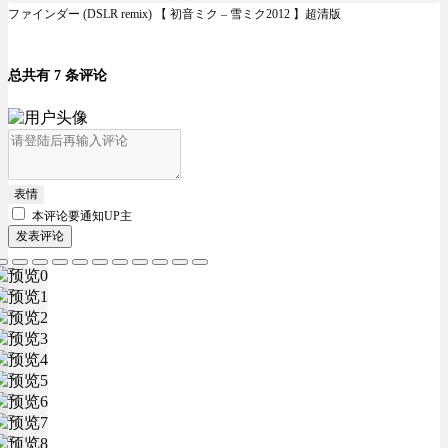
ファインダー (DSLR remix) 【 初音ミク – 雪ミク2012 】超清版
总共有 7 条评论
表情
本评论要
通知UP主
发表评论