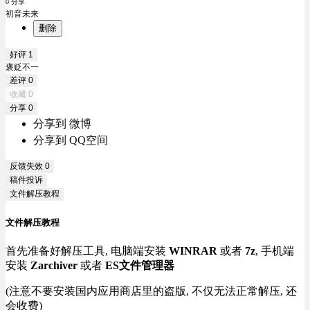
0 分享
初音未来
删除
好评
1
褒贬不一
差评
0
收藏
0
分享
0
分享到 微博
分享到 QQ空间
反馈失效
0
稿件投诉
文件解压教程
文件解压教程
首先准备好解压工具, 电脑端安装
WINRAR
或者
7z
, 手机端
安装
Zarchiver
或者
ES文件管理器
(注意不要安装国内应用商店里的盗版, 不仅无法正常解压, 还
会收费)