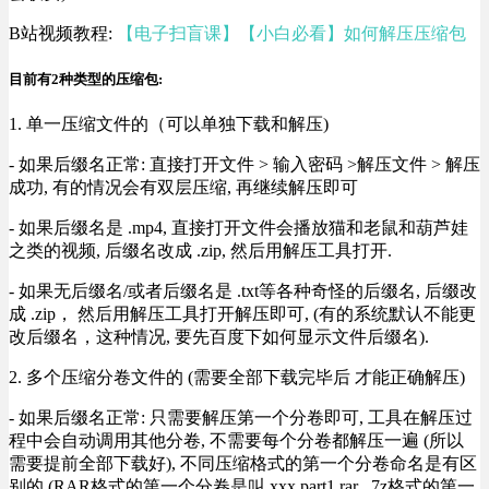
B站视频教程:
【电子扫盲课】【小白必看】如何解压压缩包
目前有2种类型的压缩包:
1. 单一压缩文件的（可以单独下载和解压)
- 如果后缀名正常: 直接打开文件 > 输入密码 >解压文件 > 解压
成功, 有的情况会有双层压缩, 再继续解压即可
- 如果后缀名是 .mp4, 直接打开文件会播放猫和老鼠和葫芦娃
之类的视频, 后缀名改成 .zip, 然后用解压工具打开.
- 如果无后缀名/或者后缀名是 .txt等各种奇怪的后缀名, 后缀改
成 .zip， 然后用解压工具打开解压即可, (有的系统默认不能更
改后缀名，这种情况, 要先百度下如何显示文件后缀名).
2. 多个压缩分卷文件的 (需要全部下载完毕后 才能正确解压)
- 如果后缀名正常: 只需要解压第一个分卷即可, 工具在解压过
程中会自动调用其他分卷, 不需要每个分卷都解压一遍 (所以
需要提前全部下载好), 不同压缩格式的第一个分卷命名是有区
别的 (RAR格式的第一个分卷是叫 xxx.part1.rar , 7z格式的第一