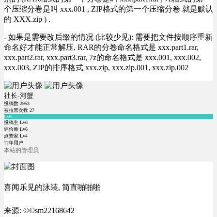
个压缩分卷是叫 xxx.001 , ZIP格式的第一个压缩分卷 就是默认
的 XXX.zip ) .
- 如果是需要改后缀的情况 (比较少见): 需要把文件按顺序重新
命名好才能正常解压, RAR的分卷命名格式是 xxx.part1.rar,
xxx.part2.rar, xxx.part3.rar, 7z的命名格式是 xxx.001, xxx.002,
xxx.003, ZIP的排序格式 xxx.zip, xxx.zip.001, xxx.zip.002
社长-河蟹
投稿数
2953
被拉黑次数
27
Lv6
投稿主 Lv6
评价师 Lv6
点赞家 Lv4
12年用户
本站的管理员
喜闻乐见的泳装, 简直啪啪啪
来源: ©©sm22168642