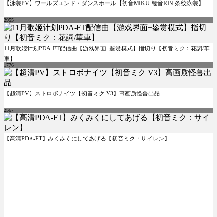
【泳装PV】ワールズエンド・ダンスホール【初音MIKU-镜音RIN 条纹泳装】
2955
11月歌姬计划PDA-FT配信曲【游戏界面+鉴赏模式】指切り【初音ミク：花詞/華
車】
1776
【超清PV】ストロボナイツ【初音ミク V3】高画质怪兽出品
2567
【高清PDA-FT】みくみくにしてあげる【初音ミク：サイレン】