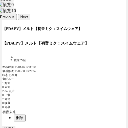
Previous
Next
【PDA PV】メルト【初音ミク：スイムウェア】
【PDA PV】メルト【初音ミク：スイムウェア】
歌姬PV区
发布时间 15-04-06 02:35:37
最后修改 15-06-30 03:20:55
状态 已公开
褒贬不一
1 好评
0 差评
2555 点击
0 下载
7 评论
0 收藏
0 分享
初音未来
删除