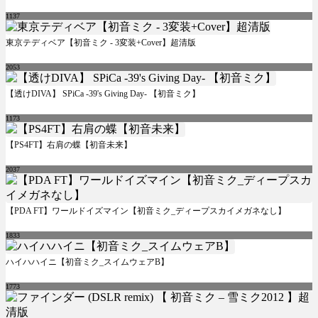
1137
東京テディベア【初音ミク - 3変装+Cover】超清版
2053
【透けDIVA】 SPiCa -39's Giving Day- 【初音ミク】
1173
【PS4FT】右肩の蝶【初音未来】
2037
【PDA FT】ワールドイズマイン【初音ミク_ディープスカイメガネなし】
1833
ハイハハイニ【初音ミク_スイムウェアB】
1773