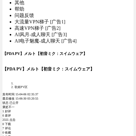
其他
帮助
问题反馈
大流量VPN梯子 [广告1]
高速VPN梯子 [广告2]
AI风月-成人聊天 [广告3]
AI电子魅魔-成人聊天 [广告4]
【PDA PV】メルト【初音ミク：スイムウェア】
【PDA PV】メルト【初音ミク：スイムウェア】
歌姬PV区
发布时间 15-04-06 02:35:37
最后修改 15-06-30 03:20:55
状态 已公开
褒贬不一
1 好评
0 差评
2555 点击
0 下载
7 评论
0 收藏