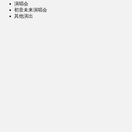
演唱会
初音未来演唱会
其他演出
音乐-音频区
虚拟歌手音乐
普通歌手音乐
有声小说-广播剧
同人音声-ASMR [全年龄]
其他音频资源
动漫区
日本动画
国产动画
欧美动画
漫画区
日韩漫画
国产漫画
欧美漫画
小说-读物区
网文小说
日式轻小说
其他读物