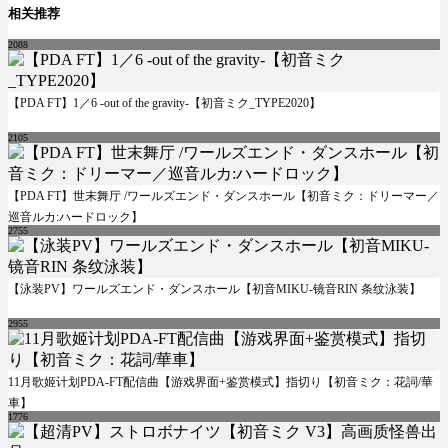
相关推荐
2088
【PDA FT】1／6 -out of the gravity-【初音ミク_TYPE2020】
2105
【PDA FT】世末舞厅 /ワールズエンド・ダンスホール【初音ミク：ドリーマー／
巡音ルカ:ハードロック】
2755
【泳装PV】ワールズエンド・ダンスホール【初音MIKU-镜音RIN 条纹泳装】
2955
11月歌姬计划PDA-FT配信曲【游戏界面+鉴赏模式】指切り【初音ミク：花詞/華
車】
1776