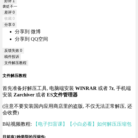
好评
1
褒贬不一
差评
0
收藏
0
分享
0
分享到 微博
分享到 QQ空间
反馈失效
0
稿件投诉
文件解压教程
文件解压教程
首先准备好解压工具, 电脑端安装
WINRAR
或者
7z
, 手机端
安装
Zarchiver
或者
ES文件管理器
(注意不要安装国内应用商店里的盗版, 不仅无法正常解压, 还
会收费)
B站视频教程:
【电子扫盲课】【小白必看】如何解压压缩包
目前有2种类型的压缩包: