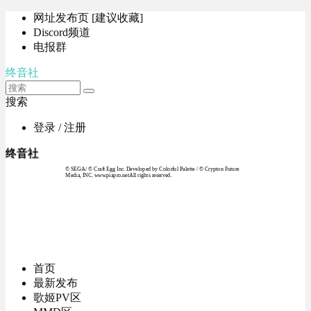
网址发布页 [建议收藏]
Discord频道
电报群
终音社
搜索
登录 / 注册
终音社
© SEGA / © Craft Egg Inc. Developed by Colorful Palette / © Crypton Future
Media, INC. www.piapro.netAll rights reserved.
首页
最新发布
歌姬PV区