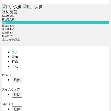
社长-河蟹
投稿数
2953
被拉黑次数
27
Lv6
投稿主 Lv6
评价师 Lv6
点赞家 Lv4
12年用户
本站的管理员
简介
视频
评论
下载
Promise
删除
スイムウェア
删除
初音未来
删除