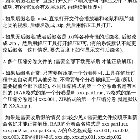
- 如果后缀名正常: 直接打开文件 > 输入密码 >解压文件 > 解压
成功, 有的情况会有双层压缩, 再继续解压即可
- 如果后缀名是 .mp4, 直接打开文件会播放猫和老鼠和葫芦娃
之类的视频, 后缀名改成 .zip, 然后用解压工具打开.
- 如果无后缀名/或者后缀名是 .txt等各种奇怪的后缀名, 后缀改
成 .zip， 然后用解压工具打开解压即可, (有的系统默认不能更
改后缀名，这种情况, 要先百度下如何显示文件后缀名).
2. 多个压缩分卷文件的 (需要全部下载完毕后 才能正确解压)
- 如果后缀名正常: 只需要解压第一个分卷即可, 工具在解压过
程中会自动调用其他分卷, 不需要每个分卷都解压一遍 (所以
需要提前全部下载好), 不同压缩格式的第一个分卷命名是有区
别的 (RAR格式的第一个分卷是叫 xxx.part1.rar , 7z格式的第一
个压缩分卷是叫 xxx.001 , ZIP格式的第一个压缩分卷 就是默认
的 XXX.zip ) .
- 如果是需要改后缀的情况 (比较少见): 需要把文件按顺序重新
命名好才能正常解压, RAR的分卷命名格式是 xxx.part1.rar,
xxx.part2.rar, xxx.part3.rar, 7z的命名格式是 xxx.001, xxx.002,
xxx.003, ZIP的排序格式 xxx.zip, xxx.zip.001, xxx.zip.002