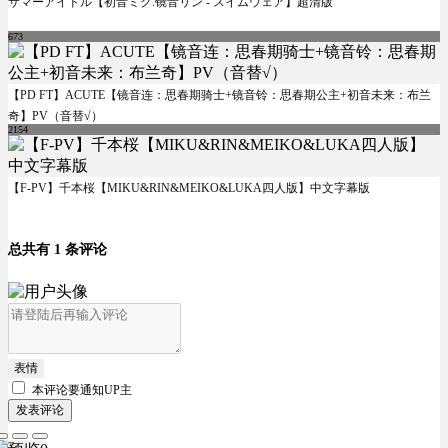
サマーアイドル【初音ミク.镜音リン - スイムウェア】超清版
673
【PD FT】ACUTE【镜音连：思春期骑士+镜音铃：思春期公主+初音未来：布兰
奇】PV（音替√）
2154
【F-PV】千本桜【MIKU&RIN&MEIKO&LUKA四人版】中文字幕版
总共有 1 条评论
表情
本评论要
通知UP主
发表评论