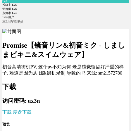
Lv6
投稿主 Lv6
评价师 Lv6
点赞家 Lv4
12年用户
本站的管理员
Promise【镜音リン&初音ミク - しまし
まビキニ&スイムウェア】
初音高清街机PV, 这个pv不知为何 老是感觉锯齿好严重的样
子, 难道是因为从旧版街机录制 导致的吗 来源: sm21572780
下载
访问密码: ux3n
下载 度盘下载
预览