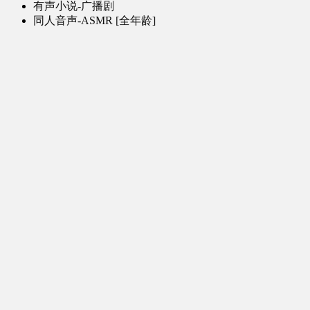
有声小说-广播剧
同人音声-ASMR [全年龄]
其他音频资源
动漫区
日本动画
国产动画
欧美动画
漫画区
日韩漫画
国产漫画
欧美漫画
小说-读物区
网文小说
日式轻小说
其他读物
图片区
ACG图片 [全年龄]
其他图片
AI图片 [全年龄]
游戏区
PC-游戏