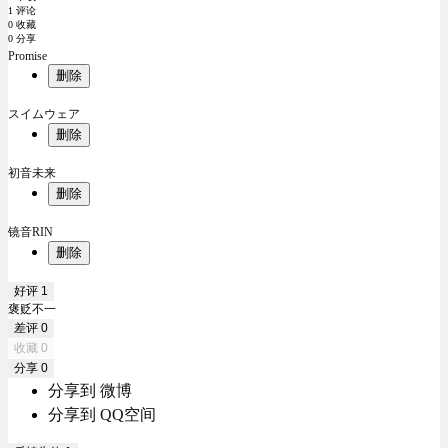
1 评论
0 收藏
0 分享
Promise
删除
スイムウェア
删除
初音未来
删除
镜音RIN
删除
好评
1
褒贬不一
差评
0
收藏
0
分享
0
分享到 微博
分享到 QQ空间