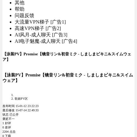
其他
帮助
问题反馈
大流量VPN梯子 [广告1]
高速VPN梯子 [广告2]
AI风月-成人聊天 [广告3]
AI电子魅魔-成人聊天 [广告4]
【泳装PV】Promise【镜音リン&初音ミク - しましまビキニ&スイムウェ
ア】
【泳装PV】Promise【镜音リン&初音ミク - しましまビキニ&スイム
ウェア】
歌姬PV区
发布时间 15-01-12 23:22:23
最后修改 15-07-14 22:49:33
状态 已公开
褒贬不一
1 好评
0 差评
2204 点击
0 下载