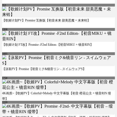
953
【歌姬计划PV】Promise 互换版【初音未来 甜美恶魔 + 未来铃】
1358
【歌姬计划 FT改】Promise -F2nd Editon-【初音MIKU + 镜音RIN】
1603
【泳装PV】Promise【初音ミク&镜音リン - スイムウェアS】
1758
4K画质~【歌姬PV】Colorful×Melody 中文字幕版【初音 橙花公主 + 镜音RIN 缎
带】
2229