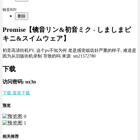
镜音RIN
删除
Promise【镜音リン&初音ミク - しましまビ
キニ&スイムウェア】
初音高清街机PV, 这个pv不知为何 老是感觉锯齿好严重的样子, 难道是
因为从旧版街机录制 导致的吗 来源: sm21572780
下载
访问密码: ux3n
下载 度盘下载
预览
相关推荐