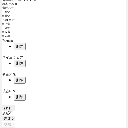
状态 已公开
褒贬不一
1 好评
0 差评
2204 点击
0 下载
1 评论
0 收藏
0 分享
Promise
删除
スイムウェア
删除
初音未来
删除
镜音RIN
删除
好评
1
褒贬不一
差评
0
收藏
0