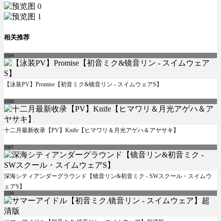
相关推荐
1604
【泳装PV】Promise【初音ミク&镜音リン - スイムウェアS】
1930
十二月最新收录【PV】Knife【ヒマワリ＆月光アゲハ＆アヤサキ】
2007
深海シティアンダーグラウンド【镜音リン&初音ミク - SWスクール・スイムウ
ェアS】
2330