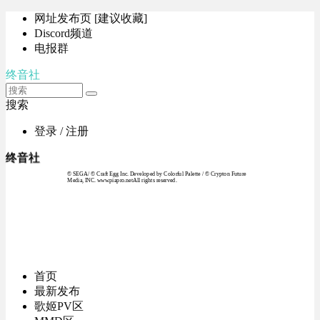
网址发布页 [建议收藏]
Discord频道
电报群
终音社
搜索
登录 / 注册
终音社
© SEGA / © Craft Egg Inc. Developed by Colorful Palette / © Crypton Future
Media, INC. www.piapro.netAll rights reserved.
首页
最新发布
歌姬PV区