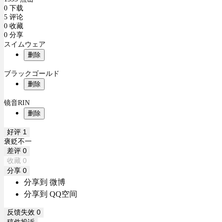
0 下载
5 评论
0 收藏
0 分享
スイムウェア
删除
ブラックゴールド
删除
镜音RIN
删除
好评
1
褒贬不一
差评
0
收藏
0
分享
0
分享到 微博
分享到 QQ空间
反馈失效
0
稿件投诉