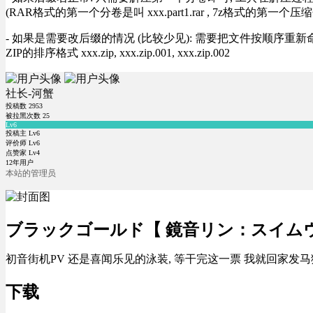
(RAR格式的第一个分卷是叫 xxx.part1.rar , 7z格式的第一个压缩
- 如果是需要改后缀的情况 (比较少见): 需要把文件按顺序重新命名好才能正常解压, RA
ZIP的排序格式 xxx.zip, xxx.zip.001, xxx.zip.002
社长-河蟹
投稿数
2953
被拉黑次数
25
Lv6
投稿主 Lv6
评价师 Lv6
点赞家 Lv4
12年用户
本站的管理员
ブラックゴールド【 鏡音リン：スイム
初音街机PV 还是喜闻乐见的泳装, 等干完这一票 我就回家发马猴烧酒
下载