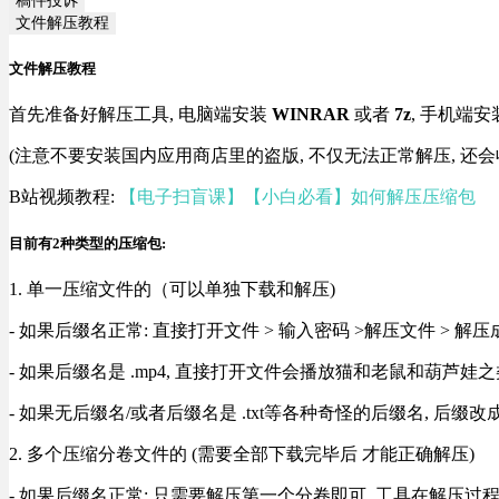
文件解压教程
文件解压教程
首先准备好解压工具, 电脑端安装
WINRAR
或者
7z
, 手机端安
(注意不要安装国内应用商店里的盗版, 不仅无法正常解压, 还会
B站视频教程:
【电子扫盲课】【小白必看】如何解压压缩包
目前有2种类型的压缩包:
1. 单一压缩文件的（可以单独下载和解压)
- 如果后缀名正常: 直接打开文件 > 输入密码 >解压文件 > 
- 如果后缀名是 .mp4, 直接打开文件会播放猫和老鼠和葫芦娃之类
- 如果无后缀名/或者后缀名是 .txt等各种奇怪的后缀名, 后缀
2. 多个压缩分卷文件的 (需要全部下载完毕后 才能正确解压)
- 如果后缀名正常: 只需要解压第一个分卷即可, 工具在解压