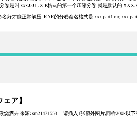
分卷是叫 xxx.001 , ZIP格式的第一个压缩分卷 就是默认的 XXX.zip 
R的分卷命名格式是 xxx.part1.rar, xxx.part2.rar, xxx.pa
ウェア】
去 来源: sm21471553
请插入1张额外图片,同样200k以下的