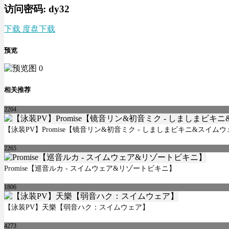
访问密码: dy32
下载 度盘下载
预览
相关推荐
2204
【泳装PV】Promise【镜音リン&初音ミク - しましまビキニ&スイム
2265
Promise【巡音ルカ - スイムウェア&リゾートビキニ】
1806
【泳装PV】天樂【弱音ハク：スイムウェア】
4273