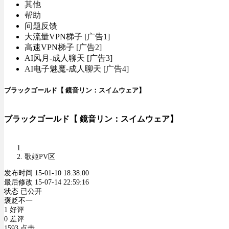
其他
帮助
问题反馈
大流量VPN梯子 [广告1]
高速VPN梯子 [广告2]
AI风月-成人聊天 [广告3]
AI电子魅魔-成人聊天 [广告4]
ブラックゴールド【 鏡音リン：スイムウェア】
ブラックゴールド【 鏡音リン：スイムウェア】
歌姬PV区
发布时间 15-01-10 18:38:00
最后修改 15-07-14 22:59:16
状态 已公开
褒贬不一
1 好评
0 差评
1593 点击