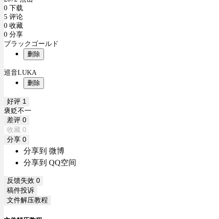
0 下载
5 评论
0 收藏
0 分享
ブラックゴールド
删除
巡音LUKA
删除
好评
1
褒贬不一
差评
0
收藏
0
分享
0
分享到 微博
分享到 QQ空间
反馈失效
0
稿件投诉
文件解压教程