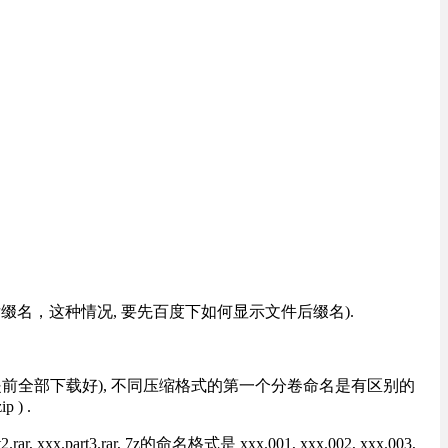
改后缀名，这种情况, 要先百度下如何显示文件后缀名).
提前全部下载好), 不同压缩格式的第一个分卷命名是有区别的
) .
rt3.rar, 7z的命名格式是 xxx.001, xxx.002, xxx.003,