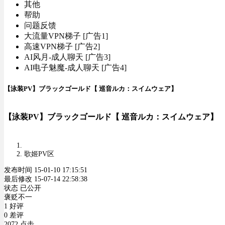
其他
帮助
问题反馈
大流量VPN梯子 [广告1]
高速VPN梯子 [广告2]
AI风月-成人聊天 [广告3]
AI电子魅魔-成人聊天 [广告4]
【泳装PV】ブラックゴールド【 巡音ルカ：スイムウェア】
【泳装PV】ブラックゴールド【 巡音ルカ：スイムウェア】
歌姬PV区
发布时间 15-01-10 17:15:51
最后修改 15-07-14 22:58:38
状态 已公开
褒贬不一
1 好评
0 差评
2072 点击