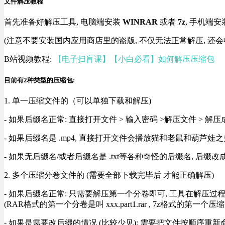
文件解压教程
首先准备好解压工具, 电脑端安装
WINRAR
或者
7z
, 手机端安
(注意不要安装国内应用商店里的盗版, 不仅无法正常解压, 还会
B站视频教程:
【电子扫盲课】【小白必看】如何解压压缩包
目前有2种类型的压缩包:
1. 单一压缩文件的（可以单独下载和解压)
- 如果后缀名正常: 直接打开文件 > 输入密码 >解压文件 > 
- 如果后缀名是 .mp4, 直接打开文件会播放猫和老鼠和葫芦娃之类
- 如果无后缀名/或者后缀名是 .txt等各种奇怪的后缀名, 后缀
2. 多个压缩分卷文件的 (需要全部下载完毕后 才能正确解压)
- 如果后缀名正常: 只需要解压第一个分卷即可, 工具在解压
(RAR格式的第一个分卷是叫 xxx.part1.rar , 7z格式的第一个压缩
- 如果是需要改后缀的情况 (比较少见): 需要把文件按顺序重新命名好才能正常解压, RA