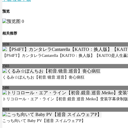
预览
相关推荐
1039
【PS4FT】カンタレラCantarella【KAITO：换人版】【KAITO是人生
2503
くるみ☆ぽんちお【初音.镜音.巡音】丧心病狂
2486
トリコロール・エア・ライン【初音.鏡音.巡音.Meiko】变装字幕录制版
2019
こっち向いて Baby PV【巡音 スイムウェアP】