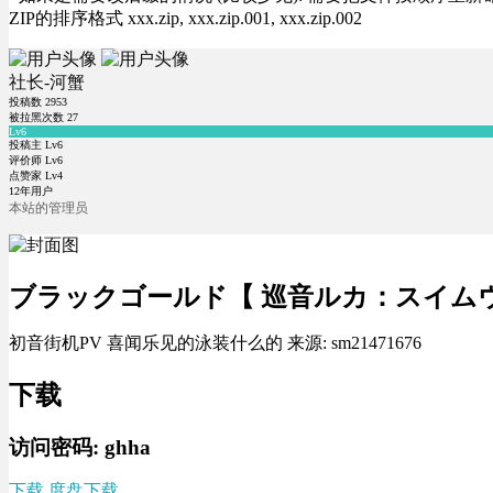
ZIP的排序格式 xxx.zip, xxx.zip.001, xxx.zip.002
社长-河蟹
投稿数
2953
被拉黑次数
27
Lv6
投稿主 Lv6
评价师 Lv6
点赞家 Lv4
12年用户
本站的管理员
ブラックゴールド【 巡音ルカ：スイム
初音街机PV 喜闻乐见的泳装什么的 来源: sm21471676
下载
访问密码: ghha
下载 度盘下载