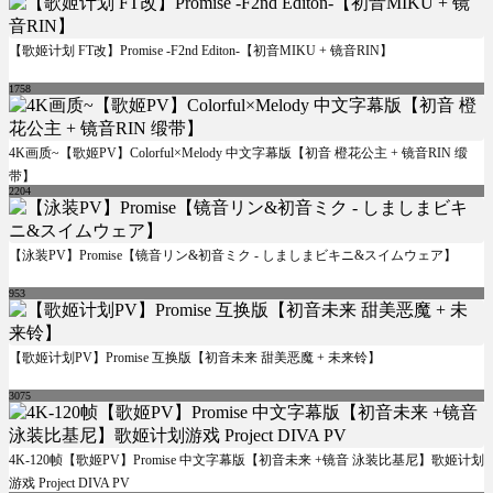
【歌姬计划 FT改】Promise -F2nd Editon-【初音MIKU + 镜音RIN】
1758
4K画质~【歌姬PV】Colorful×Melody 中文字幕版【初音 橙花公主 + 镜音RIN 缎
带】
2204
【泳装PV】Promise【镜音リン&初音ミク - しましまビキニ&スイムウェア】
953
【歌姬计划PV】Promise 互换版【初音未来 甜美恶魔 + 未来铃】
3075
4K-120帧【歌姬PV】Promise 中文字幕版【初音未来 +镜音 泳装比基尼】歌姬计划
游戏 Project DIVA PV