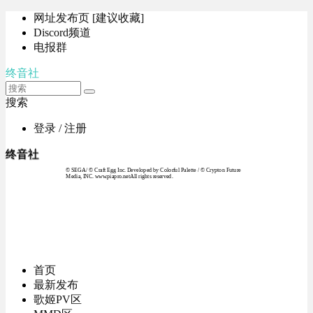
网址发布页 [建议收藏]
Discord频道
电报群
终音社
搜索
登录 / 注册
终音社
© SEGA / © Craft Egg Inc. Developed by Colorful Palette / © Crypton Future
Media, INC. www.piapro.netAll rights reserved.
首页
最新发布
歌姬PV区