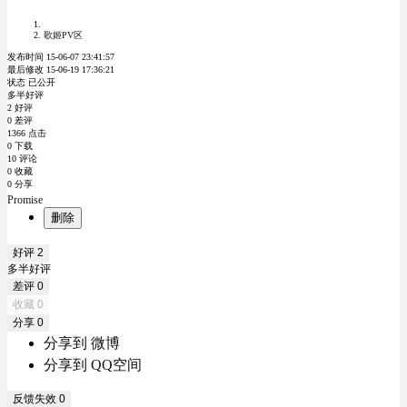
歌姬PV区
发布时间 15-06-07 23:41:57
最后修改 15-06-19 17:36:21
状态 已公开
多半好评
2 好评
0 差评
1366 点击
0 下载
10 评论
0 收藏
0 分享
Promise
删除
好评
2
多半好评
差评
0
收藏
0
分享
0
分享到 微博
分享到 QQ空间
反馈失效
0