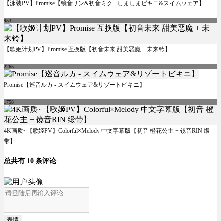
【泳装PV】Promise【镜音リン&初音ミク - しましまビキニ&スイムウェア】
953
【歌姬计划PV】Promise 互换版【初音未来 甜美恶魔 + 未来铃】
2265
Promise【巡音ルカ - スイムウェア&リゾートビキニ】
1758
4K画质~【歌姬PV】Colorful×Melody 中文字幕版【初音 橙花公主 + 镜音RIN 缎
带】
总共有 10 条评论
表情