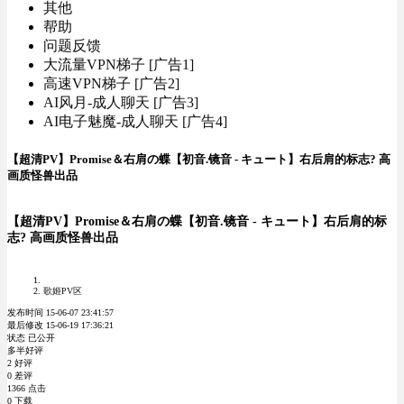
其他
帮助
问题反馈
大流量VPN梯子 [广告1]
高速VPN梯子 [广告2]
AI风月-成人聊天 [广告3]
AI电子魅魔-成人聊天 [广告4]
【超清PV】Promise＆右肩の蝶【初音.镜音 - キュート】右后肩的标志? 高
画质怪兽出品
【超清PV】Promise＆右肩の蝶【初音.镜音 - キュート】右后肩的标
志? 高画质怪兽出品
歌姬PV区
发布时间 15-06-07 23:41:57
最后修改 15-06-19 17:36:21
状态 已公开
多半好评
2 好评
0 差评
1366 点击
0 下载