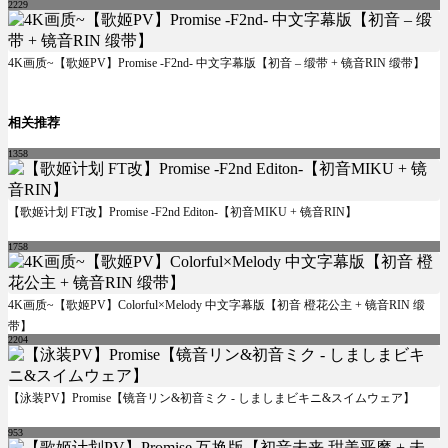
2229
4K画质~【歌姬PV】Promise -F2nd- 中文字幕版【初音 – 缎带 + 镜音RIN 缎带】
相关推荐
1358
【歌姬计划 FT改】Promise -F2nd Editon-【初音MIKU + 镜音RIN】
1758
4K画质~【歌姬PV】Colorful×Melody 中文字幕版【初音 橙花公主 + 镜音RIN 缎
带】
2204
【泳装PV】Promise【镜音リン&初音ミク - しましまビキニ&スイムウェア】
953