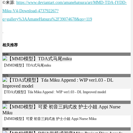
©来源:
https://www.deviantart.com/amanehatsura/art/MMD-TDA-IYDD-
Miku-V4-Download-473792267?
q=gallery%3AAmaneHatsura%2F39074678&qo=119
.
相关推荐
5644
【MMD模型】TDA式马尾miku
7375
【TDA式模型】Tda Miku Append : WIP ver1.03 - DL Improved model
1827
【MMD模型】可爱 初音三妈式改 护士小姐 Appi Nurse Miku
7548