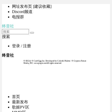
网址发布页 [建议收藏]
Discord频道
电报群
终音社
搜索
登录 / 注册
终音社
© SEGA / © Craft Egg Inc. Developed by Colorful Palette / © Crypton Future
Media, INC. www.piapro.netAll rights reserved.
首页
最新发布
歌姬PV区