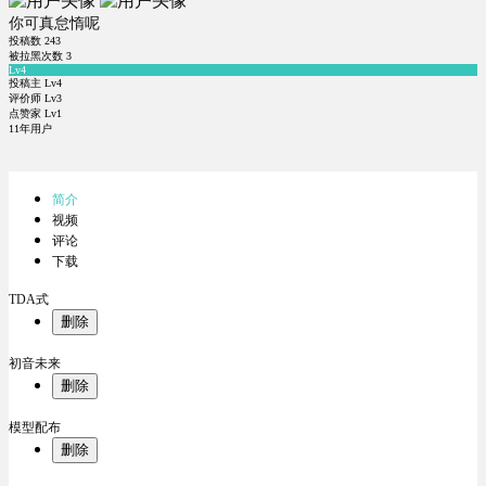
你可真怠惰呢
投稿数
243
被拉黑次数
3
Lv4
投稿主 Lv4
评价师 Lv3
点赞家 Lv1
11年用户
简介
视频
评论
下载
TDA式
删除
初音未来
删除
模型配布
删除