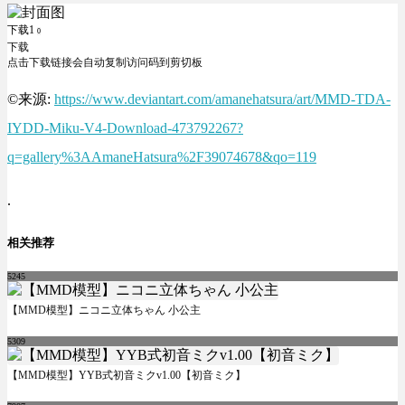
下载1
0
下载
点击下载链接会自动复制访问码到剪切板
©来源:
https://www.deviantart.com/amanehatsura/art/MMD-TDA-
IYDD-Miku-V4-Download-473792267?
q=gallery%3AAmaneHatsura%2F39074678&qo=119
.
相关推荐
5245
【MMD模型】ニコニ立体ちゃん 小公主
5309
【MMD模型】YYB式初音ミクv1.00【初音ミク】