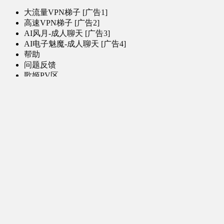
大流量VPN梯子 [广告1]
高速VPN梯子 [广告2]
AI风月-成人聊天 [广告3]
AI电子魅魔-成人聊天 [广告4]
帮助
问题反馈
歌姬PV区
MMD区
演唱会
初音未来演唱会
其他演出
音乐-音频区
虚拟歌手音乐
普通歌手音乐
有声小说-广播剧
同人音声-ASMR [全年龄]
其他音频资源
动漫区
日本动画
国产动画
欧美动画