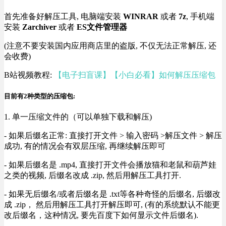
首先准备好解压工具, 电脑端安装
WINRAR
或者
7z
, 手机端
安装
Zarchiver
或者
ES文件管理器
(注意不要安装国内应用商店里的盗版, 不仅无法正常解压, 还
会收费)
B站视频教程:
【电子扫盲课】【小白必看】如何解压压缩包
目前有2种类型的压缩包:
1. 单一压缩文件的（可以单独下载和解压)
- 如果后缀名正常: 直接打开文件 > 输入密码 >解压文件 > 解压
成功, 有的情况会有双层压缩, 再继续解压即可
- 如果后缀名是 .mp4, 直接打开文件会播放猫和老鼠和葫芦娃
之类的视频, 后缀名改成 .zip, 然后用解压工具打开.
- 如果无后缀名/或者后缀名是 .txt等各种奇怪的后缀名, 后缀改
成 .zip， 然后用解压工具打开解压即可, (有的系统默认不能更
改后缀名，这种情况, 要先百度下如何显示文件后缀名).