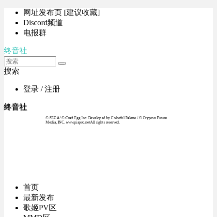
网址发布页 [建议收藏]
Discord频道
电报群
终音社
搜索
登录 / 注册
终音社
© SEGA / © Craft Egg Inc. Developed by Colorful Palette / © Crypton Future
Media, INC. www.piapro.netAll rights reserved.
首页
最新发布
歌姬PV区