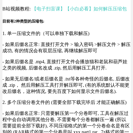
B站视频教程:
【电子扫盲课】【小白必看】如何解压压缩包
目前有2种类型的压缩包:
1. 单一压缩文件的（可以单独下载和解压)
- 如果后缀名正常: 直接打开文件 > 输入密码 >解压文件 > 解压
成功, 有的情况会有双层压缩, 再继续解压即可
- 如果后缀名是 .mp4, 直接打开文件会播放猫和老鼠和葫芦娃
之类的视频, 后缀名改成 .zip, 然后用解压工具打开.
- 如果无后缀名/或者后缀名是 .txt等各种奇怪的后缀名, 后缀改
成 .zip， 然后用解压工具打开解压即可, (有的系统默认不能更
改后缀名，这种情况, 要先百度下如何显示文件后缀名).
2. 多个压缩分卷文件的 (需要全部下载完毕后 才能正确解压)
- 如果后缀名正常: 只需要解压第一个分卷即可, 工具在解压过
程中会自动调用其他分卷, 不需要每个分卷都解压一遍 (所以
需要提前全部下载好), 不同压缩格式的第一个分卷命名是有区
别的 (RAR格式的第一个分卷是叫 xxx.part1.rar , 7z格式的第一