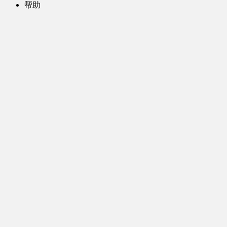
帮助
问题反馈
歌姬PV区
MMD区
演唱会
初音未来演唱会
其他演出
音乐-音频区
虚拟歌手音乐
普通歌手音乐
有声小说-广播剧
同人音声-ASMR [全年龄]
其他音频资源
动漫区
日本动画
国产动画
欧美动画
漫画区
日韩漫画
国产漫画
欧美漫画