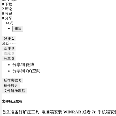
0 下载
2 评论
0 收藏
0 分享
TDA式
删除
好评
1
褒贬不一
差评
0
收藏
0
分享
0
分享到 微博
分享到 QQ空间
反馈失效
0
稿件投诉
文件解压教程
文件解压教程
首先准备好解压工具, 电脑端安装
WINRAR
或者
7z
, 手机端安