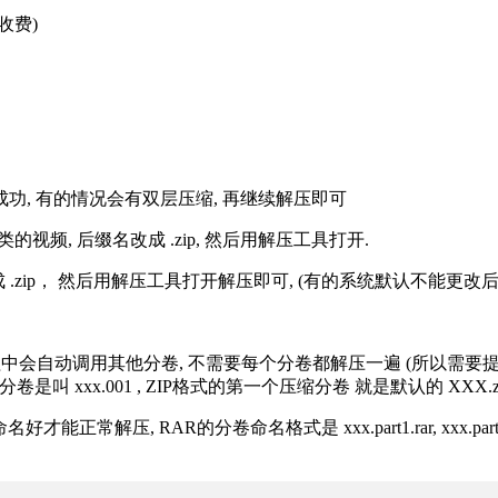
收费)
解压成功, 有的情况会有双层压缩, 再继续解压即可
的视频, 后缀名改成 .zip, 然后用解压工具打开.
改成 .zip， 然后用解压工具打开解压即可, (有的系统默认不能更
过程中会自动调用其他分卷, 不需要每个分卷都解压一遍 (所以需要
分卷是叫 xxx.001 , ZIP格式的第一个压缩分卷 就是默认的 XXX.zip 
R的分卷命名格式是 xxx.part1.rar, xxx.part2.rar, xxx.pa