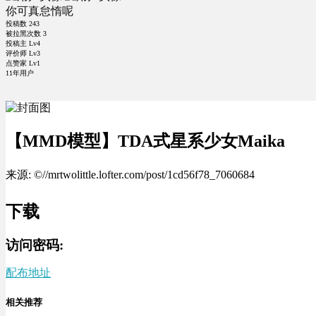
你可真怠惰呢
投稿数
243
被拉黑次数
3
投稿主 Lv4
评价师 Lv3
点赞家 Lv1
11年用户
【MMD模型】TDA式星系少女Maika
来源: ©//mrtwolittle.lofter.com/post/1cd56f78_7060684
下载
访问密码:
配布地址
相关推荐