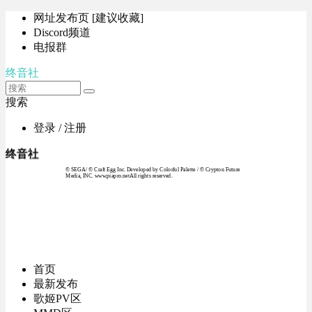
网址发布页 [建议收藏]
Discord频道
电报群
终音社
搜索
登录 / 注册
终音社
© SEGA / © Craft Egg Inc. Developed by Colorful Palette / © Crypton Future
Media, INC. www.piapro.netAll rights reserved.
首页
最新发布
歌姬PV区