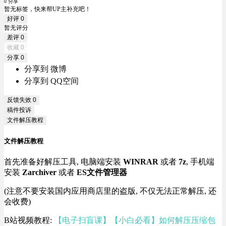
0 分享
暂无标签，快来帮UP主补充吧！
好评
0
暂无评分
差评
0
收藏
0
分享
0
分享到 微博
分享到 QQ空间
反馈失效
0
稿件投诉
文件解压教程
文件解压教程
首先准备好解压工具, 电脑端安装
WINRAR
或者
7z
, 手机端
安装
Zarchiver
或者
ES文件管理器
(注意不要安装国内应用商店里的盗版, 不仅无法正常解压, 还
会收费)
B站视频教程:
【电子扫盲课】【小白必看】如何解压压缩包