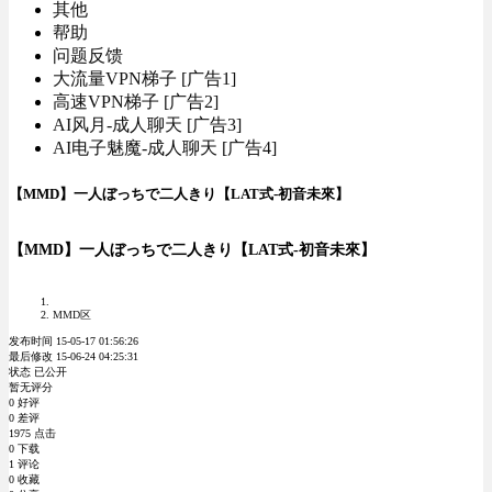
其他
帮助
问题反馈
大流量VPN梯子 [广告1]
高速VPN梯子 [广告2]
AI风月-成人聊天 [广告3]
AI电子魅魔-成人聊天 [广告4]
【MMD】一人ぼっちで二人きり【LAT式-初音未來】
【MMD】一人ぼっちで二人きり【LAT式-初音未來】
MMD区
发布时间 15-05-17 01:56:26
最后修改 15-06-24 04:25:31
状态 已公开
暂无评分
0 好评
0 差评
1975 点击
0 下载
1 评论
0 收藏