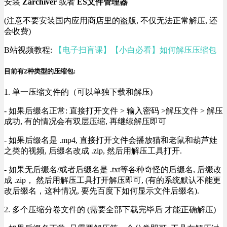
安装
Zarchiver
或者
ES文件管理器
(注意不要安装国内应用商店里的盗版, 不仅无法正常解压, 还
会收费)
B站视频教程:
【电子扫盲课】【小白必看】如何解压压缩包
目前有2种类型的压缩包:
1. 单一压缩文件的（可以单独下载和解压)
- 如果后缀名正常: 直接打开文件 > 输入密码 >解压文件 > 解压
成功, 有的情况会有双层压缩, 再继续解压即可
- 如果后缀名是 .mp4, 直接打开文件会播放猫和老鼠和葫芦娃
之类的视频, 后缀名改成 .zip, 然后用解压工具打开.
- 如果无后缀名/或者后缀名是 .txt等各种奇怪的后缀名, 后缀改
成 .zip， 然后用解压工具打开解压即可, (有的系统默认不能更
改后缀名，这种情况, 要先百度下如何显示文件后缀名).
2. 多个压缩分卷文件的 (需要全部下载完毕后 才能正确解压)