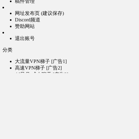
稿件管理
网址发布页 (建议保存)
Discord频道
赞助网站
退出账号
分类
大流量VPN梯子 [广告1]
高速VPN梯子 [广告2]
AI风月-成人聊天 [广告3]
AI电子魅魔-成人聊天 [广告4]
帮助
问题反馈
歌姬PV区
MMD区
演唱会
初音未来演唱会
其他演出
音乐-音频区