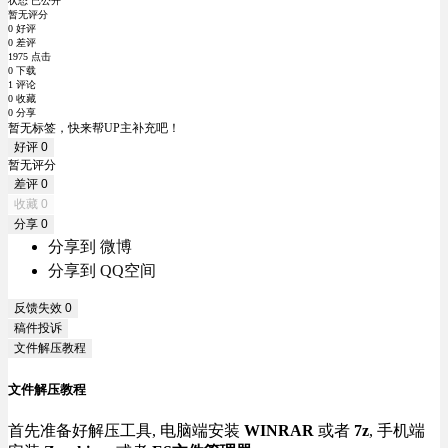
状态 已公开
暂无评分
0 好评
0 差评
1975 点击
0 下载
1 评论
0 收藏
0 分享
暂无标签，快来帮UP主补充吧！
好评
0
暂无评分
差评
0
收藏
0
分享
0
分享到 微博
分享到 QQ空间
反馈失效
0
稿件投诉
文件解压教程
文件解压教程
首先准备好解压工具, 电脑端安装
WINRAR
或者
7z
, 手机端