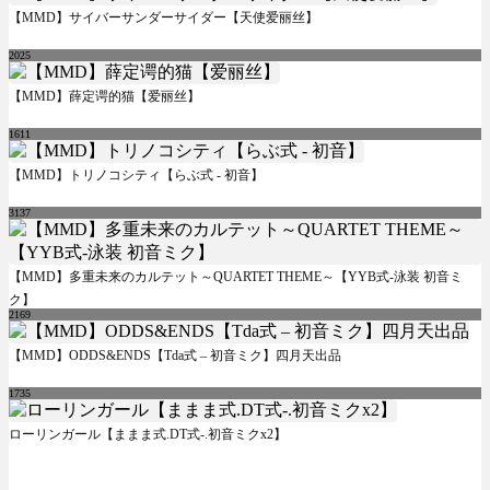
【MMD】サイバーサンダーサイダー【天使爱丽丝】
2025
【MMD】薛定谔的猫【爱丽丝】
1611
【MMD】トリノコシティ【らぶ式 - 初音】
3137
【MMD】多重未来のカルテット～QUARTET THEME～【YYB式-泳装 初音ミ
ク】
2169
【MMD】ODDS&ENDS【Tda式 – 初音ミク】四月天出品
1735
ローリンガール【ままま式.DT式-.初音ミクx2】