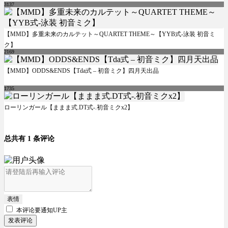
3137
【MMD】多重未来のカルテット～QUARTET THEME～【YYB式-泳装 初音ミ
ク】
2169
【MMD】ODDS&ENDS【Tda式 – 初音ミク】四月天出品
1735
ローリンガール【ままま式.DT式-.初音ミクx2】
总共有 1 条评论
表情
本评论要
通知UP主
发表评论