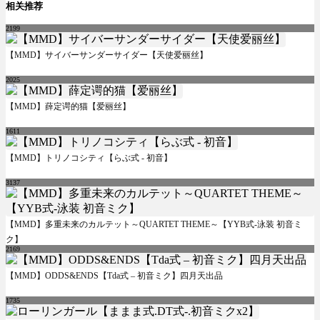
相关推荐
2199
【MMD】サイバーサンダーサイダー【天使爱丽丝】
2025
【MMD】薛定谔的猫【爱丽丝】
1611
【MMD】トリノコシティ【らぶ式 - 初音】
3137
【MMD】多重未来のカルテット～QUARTET THEME～【YYB式-泳装 初音ミ
ク】
2169
【MMD】ODDS&ENDS【Tda式 – 初音ミク】四月天出品
1735