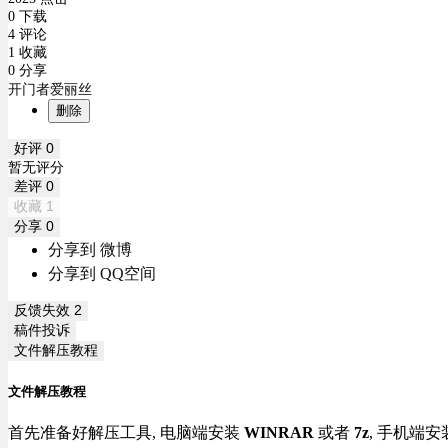
0 下载
4 评论
1 收藏
0 分享
开门者爱丽丝
删除
好评
0
暂无评分
差评
0
收藏
1
分享
0
分享到 微博
分享到 QQ空间
反馈失效
2
稿件投诉
文件解压教程
文件解压教程
首先准备好解压工具, 电脑端安装
WINRAR
或者
7z
, 手机端安