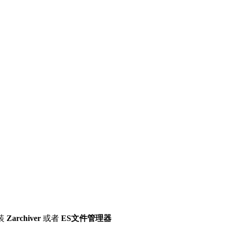
装
Zarchiver
或者
ES文件管理器