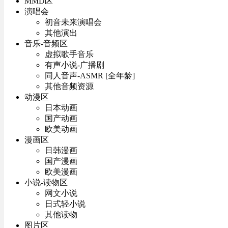
MMD区
演唱会
初音未来演唱会
其他演出
音乐-音频区
虚拟歌手音乐
有声小说-广播剧
同人音声-ASMR [全年龄]
其他音频资源
动漫区
日本动画
国产动画
欧美动画
漫画区
日韩漫画
国产漫画
欧美漫画
小说-读物区
网文小说
日式轻小说
其他读物
图片区