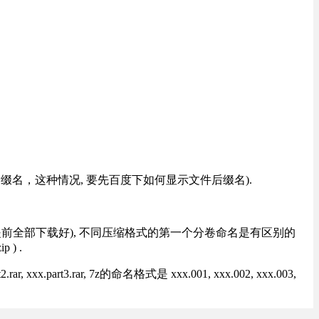
改后缀名，这种情况, 要先百度下如何显示文件后缀名).
提前全部下载好), 不同压缩格式的第一个分卷命名是有区别的
) .
rt3.rar, 7z的命名格式是 xxx.001, xxx.002, xxx.003,