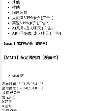
其他
帮助
问题反馈
大流量VPN梯子 [广告1]
高速VPN梯子 [广告2]
AI风月-成人聊天 [广告3]
AI电子魅魔-成人聊天 [广告4]
【MMD】薛定谔的猫【爱丽丝】
【MMD】薛定谔的猫【爱丽丝】
MMD区
发布时间 15-03-25 07:41:07
最后修改 15-07-02 04:04:01
状态 已公开
暂无评分
0 好评
0 差评
2025 点击