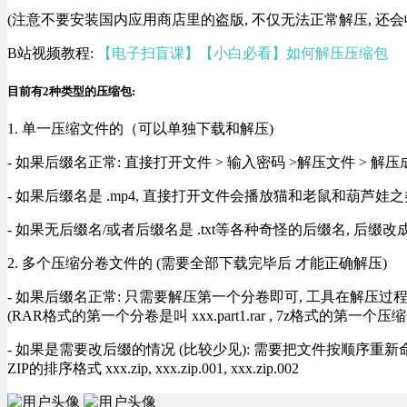
(注意不要安装国内应用商店里的盗版, 不仅无法正常解压, 还会
B站视频教程:
【电子扫盲课】【小白必看】如何解压压缩包
目前有2种类型的压缩包:
1. 单一压缩文件的（可以单独下载和解压)
- 如果后缀名正常: 直接打开文件 > 输入密码 >解压文件 > 
- 如果后缀名是 .mp4, 直接打开文件会播放猫和老鼠和葫芦娃之类
- 如果无后缀名/或者后缀名是 .txt等各种奇怪的后缀名, 后缀
2. 多个压缩分卷文件的 (需要全部下载完毕后 才能正确解压)
- 如果后缀名正常: 只需要解压第一个分卷即可, 工具在解压
(RAR格式的第一个分卷是叫 xxx.part1.rar , 7z格式的第一个压缩
- 如果是需要改后缀的情况 (比较少见): 需要把文件按顺序重新命名好才能正常解压, RA
ZIP的排序格式 xxx.zip, xxx.zip.001, xxx.zip.002