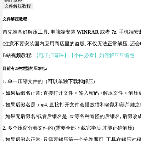
文件解压教程
文件解压教程
首先准备好解压工具, 电脑端安装
WINRAR
或者
7z
, 手机端安
(注意不要安装国内应用商店里的盗版, 不仅无法正常解压, 还会
B站视频教程:
【电子扫盲课】【小白必看】如何解压压缩包
目前有2种类型的压缩包:
1. 单一压缩文件的（可以单独下载和解压)
- 如果后缀名正常: 直接打开文件 > 输入密码 >解压文件 > 
- 如果后缀名是 .mp4, 直接打开文件会播放猫和老鼠和葫芦娃之类
- 如果无后缀名/或者后缀名是 .txt等各种奇怪的后缀名, 后缀
2. 多个压缩分卷文件的 (需要全部下载完毕后 才能正确解压)
- 如果后缀名正常: 只需要解压第一个分卷即可, 工具在解压