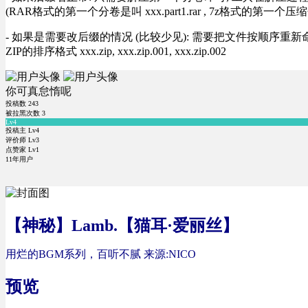
(RAR格式的第一个分卷是叫 xxx.part1.rar , 7z格式的第一个压缩
- 如果是需要改后缀的情况 (比较少见): 需要把文件按顺序重新命名好才能正常解压, RA
ZIP的排序格式 xxx.zip, xxx.zip.001, xxx.zip.002
你可真怠惰呢
投稿数
243
被拉黑次数
3
Lv4
投稿主 Lv4
评价师 Lv3
点赞家 Lv1
11年用户
【神秘】Lamb.【猫耳·爱丽丝】
用烂的BGM系列，百听不腻
来源:NICO
预览