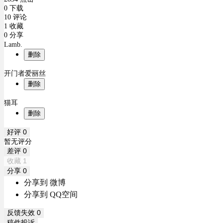
0 下载
10 评论
1 收藏
0 分享
Lamb.
删除
开门者爱丽丝
删除
猫耳
删除
好评
0
暂无评分
差评
0
收藏
1
分享
0
分享到 微博
分享到 QQ空间
反馈失效
0
稿件投诉