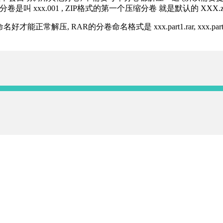
分卷是叫 xxx.001 , ZIP格式的第一个压缩分卷 就是默认的 XXX.zip 
R的分卷命名格式是 xxx.part1.rar, xxx.part2.rar, xxx.pa