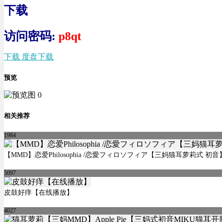
下载
访问密码:
p8qt
下载 度盘下载
预览
相关推荐
1984
【MMD】恋爱Philosophia /恋愛フィロソフィア【三妈猫耳萝莉式 初音
5097
皮鼓好痒【在线播放】
4027