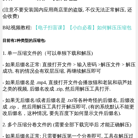
(注意不要安装国内应用商店里的盗版, 不仅无法正常解压, 还
会收费)
B站视频教程:
【电子扫盲课】【小白必看】如何解压压缩包
目前有2种类型的压缩包:
1. 单一压缩文件的（可以单独下载和解压)
- 如果后缀名正常: 直接打开文件 > 输入密码 >解压文件 > 解压
成功, 有的情况会有双层压缩, 再继续解压即可
- 如果后缀名是 .mp4, 直接打开文件会播放猫和老鼠和葫芦娃
之类的视频, 后缀名改成 .zip, 然后用解压工具打开.
- 如果无后缀名/或者后缀名是 .txt等各种奇怪的后缀名, 后缀改
成 .zip， 然后用解压工具打开解压即可, (有的系统默认不能更
改后缀名，这种情况, 要先百度下如何显示文件后缀名).
2. 多个压缩分卷文件的 (需要全部下载完毕后 才能正确解压)
- 如果后缀名正常: 只需要解压第一个分卷即可, 工具在解压过