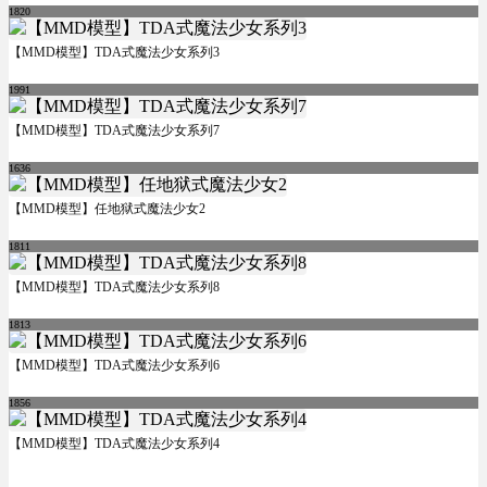
1820
【MMD模型】TDA式魔法少女系列3
1991
【MMD模型】TDA式魔法少女系列7
1636
【MMD模型】任地狱式魔法少女2
1811
【MMD模型】TDA式魔法少女系列8
1813
【MMD模型】TDA式魔法少女系列6
1856
【MMD模型】TDA式魔法少女系列4