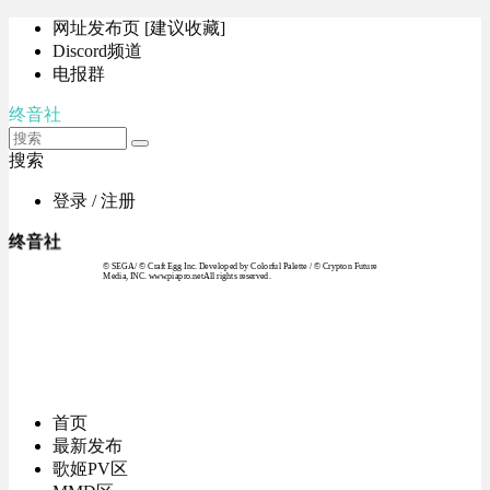
网址发布页 [建议收藏]
Discord频道
电报群
终音社
搜索
登录 / 注册
终音社
© SEGA / © Craft Egg Inc. Developed by Colorful Palette / © Crypton Future
Media, INC. www.piapro.netAll rights reserved.
首页
最新发布
歌姬PV区