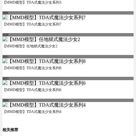
【MMD模型】TDA式魔法少女系列3
1991
【MMD模型】TDA式魔法少女系列7
1636
【MMD模型】任地狱式魔法少女2
1811
【MMD模型】TDA式魔法少女系列8
1813
【MMD模型】TDA式魔法少女系列6
1856
【MMD模型】TDA式魔法少女系列4
相关推荐