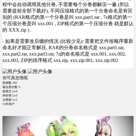
程中会自动调用其他分卷, 不需要每个分卷都解压一遍 (所以
需要提前全部下载好), 不同压缩格式的第一个分卷命名是有区
别的 (RAR格式的第一个分卷是叫 xxx.part1.rar , 7z格式的第一
个压缩分卷是叫 xxx.001 , ZIP格式的第一个压缩分卷 就是默认
的 XXX.zip ) .
- 如果是需要改后缀的情况 (比较少见): 需要把文件按顺序重新
命名好才能正常解压, RAR的分卷命名格式是 xxx.part1.rar,
xxx.part2.rar, xxx.part3.rar, 7z的命名格式是 xxx.001, xxx.002,
xxx.003, ZIP的排序格式 xxx.zip, xxx.zip.001, xxx.zip.002
你可真怠惰呢
投稿数
243
被拉黑次数
3
投稿主 Lv4
评价师 Lv3
点赞家 Lv1
11年用户