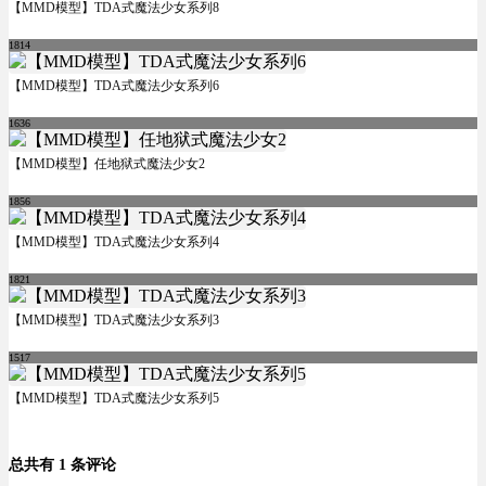
【MMD模型】TDA式魔法少女系列8
1814
【MMD模型】TDA式魔法少女系列6
1636
【MMD模型】任地狱式魔法少女2
1856
【MMD模型】TDA式魔法少女系列4
1821
【MMD模型】TDA式魔法少女系列3
1517
【MMD模型】TDA式魔法少女系列5
总共有 1 条评论