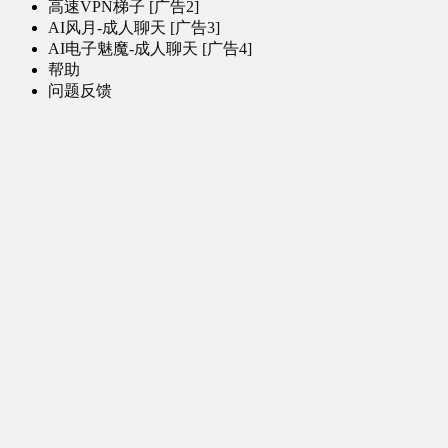
高速VPN梯子 [广告2]
AI风月-成人聊天 [广告3]
AI电子魅魔-成人聊天 [广告4]
帮助
问题反馈
歌姬PV区
MMD区
演唱会
初音未来演唱会
其他演出
音乐-音频区
虚拟歌手音乐
普通歌手音乐
有声小说-广播剧
同人音声-ASMR [全年龄]
其他音频资源
动漫区
日本动画
国产动画
欧美动画
漫画区
日韩漫画