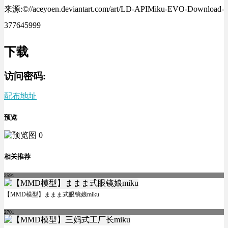
来源:©//aceyoen.deviantart.com/art/LD-APIMiku-EVO-Download-
377645999
下载
访问密码:
配布地址
预览
相关推荐
2591
【MMD模型】ままま式眼镜娘miku
2701