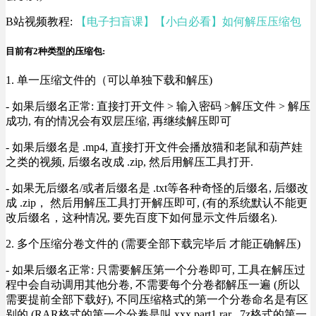
B站视频教程:
【电子扫盲课】【小白必看】如何解压压缩包
目前有2种类型的压缩包:
1. 单一压缩文件的（可以单独下载和解压)
- 如果后缀名正常: 直接打开文件 > 输入密码 >解压文件 > 解压
成功, 有的情况会有双层压缩, 再继续解压即可
- 如果后缀名是 .mp4, 直接打开文件会播放猫和老鼠和葫芦娃
之类的视频, 后缀名改成 .zip, 然后用解压工具打开.
- 如果无后缀名/或者后缀名是 .txt等各种奇怪的后缀名, 后缀改
成 .zip， 然后用解压工具打开解压即可, (有的系统默认不能更
改后缀名，这种情况, 要先百度下如何显示文件后缀名).
2. 多个压缩分卷文件的 (需要全部下载完毕后 才能正确解压)
- 如果后缀名正常: 只需要解压第一个分卷即可, 工具在解压过
程中会自动调用其他分卷, 不需要每个分卷都解压一遍 (所以
需要提前全部下载好), 不同压缩格式的第一个分卷命名是有区
别的 (RAR格式的第一个分卷是叫 xxx.part1.rar , 7z格式的第一