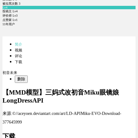
被拉黑次数
3
Lv4
投稿主 Lv4
评价师 Lv3
点赞家 Lv1
11年用户
简介
视频
评论
下载
初音未来
删除
【MMD模型】三妈式改初音Miku眼镜娘
LongDressAPI
来源:©//aceyoen.deviantart.com/art/LD-APIMiku-EVO-Download-
377645999
下载