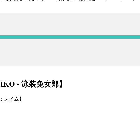
EIKO - 泳装兔女郎】
O：スイム】