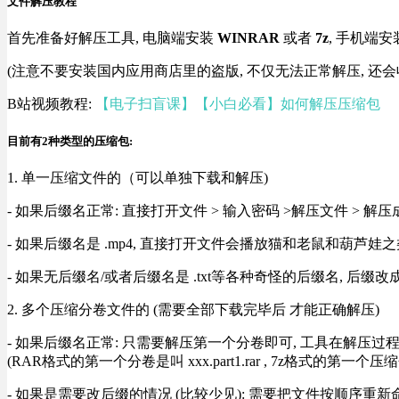
文件解压教程
首先准备好解压工具, 电脑端安装
WINRAR
或者
7z
, 手机端安
(注意不要安装国内应用商店里的盗版, 不仅无法正常解压, 还会
B站视频教程:
【电子扫盲课】【小白必看】如何解压压缩包
目前有2种类型的压缩包:
1. 单一压缩文件的（可以单独下载和解压)
- 如果后缀名正常: 直接打开文件 > 输入密码 >解压文件 > 
- 如果后缀名是 .mp4, 直接打开文件会播放猫和老鼠和葫芦娃之类
- 如果无后缀名/或者后缀名是 .txt等各种奇怪的后缀名, 后缀
2. 多个压缩分卷文件的 (需要全部下载完毕后 才能正确解压)
- 如果后缀名正常: 只需要解压第一个分卷即可, 工具在解压
(RAR格式的第一个分卷是叫 xxx.part1.rar , 7z格式的第一个压缩
- 如果是需要改后缀的情况 (比较少见): 需要把文件按顺序重新命名好才能正常解压, RA