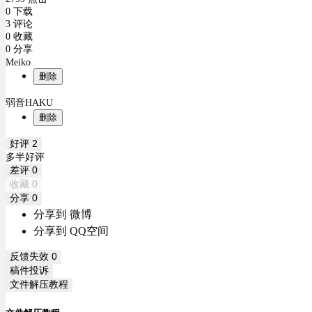
0 下载
3 评论
0 收藏
0 分享
Meiko
删除
弱音HAKU
删除
好评
2
多半好评
差评
0
收藏
0
分享
0
分享到 微博
分享到 QQ空间
反馈失效
0
稿件投诉
文件解压教程