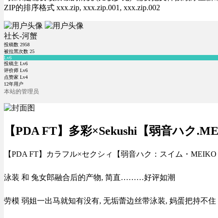
ZIP的排序格式 xxx.zip, xxx.zip.001, xxx.zip.002
社长-河蟹
投稿数
2958
被拉黑次数
25
Lv6
投稿主 Lv6
评价师 Lv6
点赞家 Lv4
12年用户
本站的管理员
【PDA FT】多彩×Sekushi【弱音ハク.M
【PDA FT】カラフル×セクシィ【弱音ハク：スイム・MEIK
泳装 和 兔女郎融合后的产物, 简直………好评如潮
劳模 弱姐一出马就知有没有, 无垢蕾边丝带泳装, 妈蛋把持不住