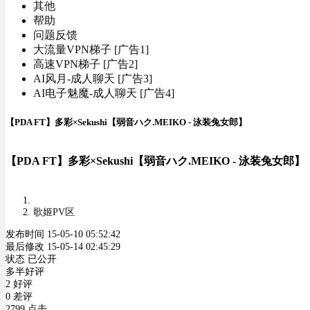
其他
帮助
问题反馈
大流量VPN梯子 [广告1]
高速VPN梯子 [广告2]
AI风月-成人聊天 [广告3]
AI电子魅魔-成人聊天 [广告4]
【PDA FT】多彩×Sekushi【弱音ハク.MEIKO - 泳装兔女郎】
【PDA FT】多彩×Sekushi【弱音ハク.MEIKO - 泳装兔女郎】
歌姬PV区
发布时间 15-05-10 05:52:42
最后修改 15-05-14 02:45:29
状态 已公开
多半好评
2 好评
0 差评
2799 点击