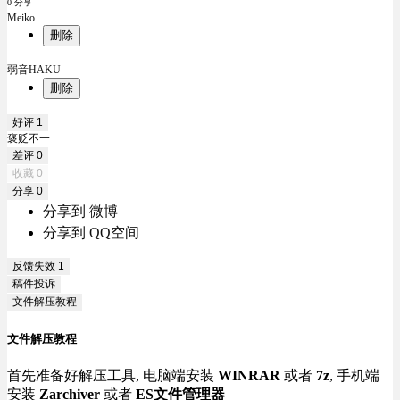
0 分享
Meiko
删除
弱音HAKU
删除
好评
1
褒贬不一
差评
0
收藏
0
分享
0
分享到 微博
分享到 QQ空间
反馈失效
1
稿件投诉
文件解压教程
文件解压教程
首先准备好解压工具, 电脑端安装
WINRAR
或者
7z
, 手机端
安装
Zarchiver
或者
ES文件管理器