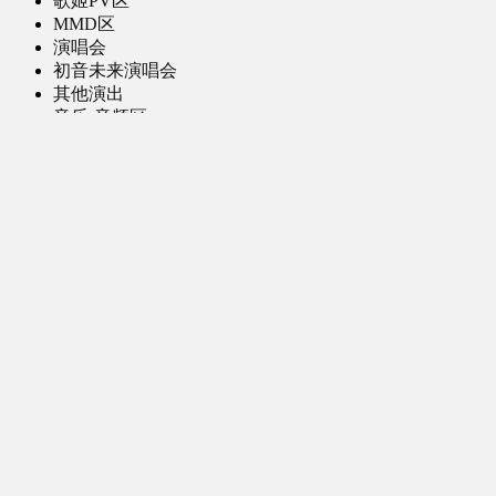
歌姬PV区
MMD区
演唱会
初音未来演唱会
其他演出
音乐-音频区
虚拟歌手音乐
普通歌手音乐
有声小说-广播剧
同人音声-ASMR [全年龄]
其他音频资源
动漫区
日本动画
国产动画
欧美动画
漫画区
日韩漫画
国产漫画
欧美漫画
小说-读物区
网文小说
日式轻小说