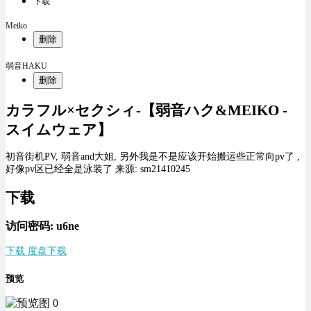
下载
Meiko
删除
弱音HAKU
删除
カラフル×セクシィ-【弱音ハク&MEIKO -
スイムウェア】
初音街机PV, 弱音and大姐, 另外我是不是应该开始搬运些正常向pv了 ,
好像pv区已经全是泳装了 来源: sm21410245
下载
访问密码: u6ne
下载 度盘下载
预览