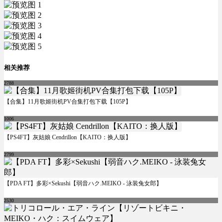
相关推荐
2788
【合集】11月歌姬街机PV合集打包下载【105P】
1006
【PS4FT】灰姑娘 Cendrillon【KAITO：换人版】
2799
【PDA FT】多彩×Sekushi【弱音ハク.MEIKO - 泳装兔女郎】
2530