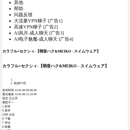
其他
帮助
问题反馈
大流量VPN梯子 [广告1]
高速VPN梯子 [广告2]
AI风月-成人聊天 [广告3]
AI电子魅魔-成人聊天 [广告4]
カラフル×セクシィ-【弱音ハク&MEIKO - スイムウェア】
カラフル×セクシィ-【弱音ハク&MEIKO - スイムウェア】
歌姬PV区
发布时间 15-01-06 06:08:38
最后修改 15-01-06 21:19:40
状态 已公开
褒贬不一
1 好评
0 差评
2589 点击
0 下载
7 评论
0 收藏