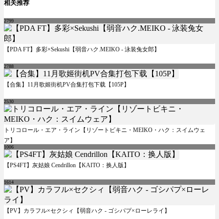
相关推荐
2799
【PDA FT】多彩×Sekushi【弱音ハク.MEIKO - 泳装兔女郎】
2788
【合集】11月歌姬街机PV合集打包下载【105P】
2530
トリコロール・エア・ライン【リゾートビキニ・MEIKO・ハク：スイムウェ
ア】
1006
【PS4FT】灰姑娘 Cendrillon【KAITO：换人版】
1614
【PV】カラフル×セクシィ【弱音ハク - ゴシパプ×ローレライ】