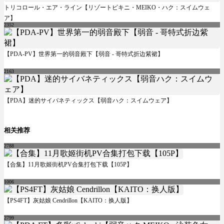
トリコロール・エア・ライン【リゾートビキニ・MEIKO・ハク：スイムウェ
ア】
2352
【PDA-PV】世界第一的弱音殿下【弱音 - 哥特式折边紫裙】
2163
【PDA】迷的サイバネティックス【弱音ハク：スイムウェア】
相关推荐
2788
【合集】11月歌姬街机PV合集打包下载【105P】
1006
【PS4FT】灰姑娘 Cendrillon【KAITO：换人版】
2799