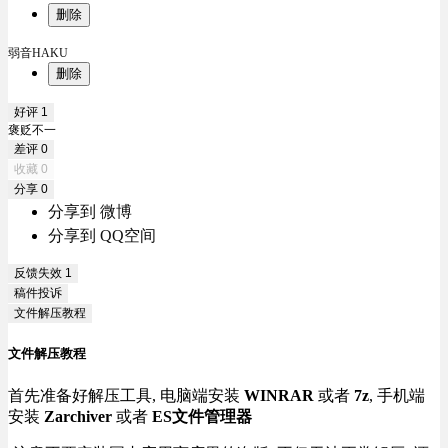
删除
弱音HAKU
删除
好评
1
褒贬不一
差评
0
收藏
0
分享
0
分享到 微博
分享到 QQ空间
反馈失效
1
稿件投诉
文件解压教程
文件解压教程
首先准备好解压工具, 电脑端安装
WINRAR
或者
7z
, 手机端
安装
Zarchiver
或者
ES文件管理器