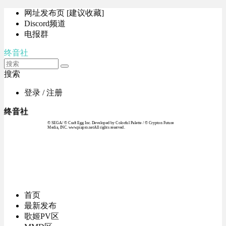
网址发布页 [建议收藏]
Discord频道
电报群
终音社
搜索
登录 / 注册
终音社
© SEGA / © Craft Egg Inc. Developed by Colorful Palette / © Crypton Future
Media, INC. www.piapro.netAll rights reserved.
首页
最新发布
歌姬PV区