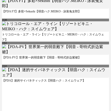
【PDA FT】多彩×Sekushi【弱音ハク.MEIKO - 泳装兔女郎】
2530
トリコロール・エア・ライン【リゾートビキニ・MEIKO・ハク：スイムウェ
ア】
2352
【PDA-PV】世界第一的弱音殿下【弱音 - 哥特式折边紫裙】
2163
【PDA】迷的サイバネティックス【弱音ハク：スイムウェア】