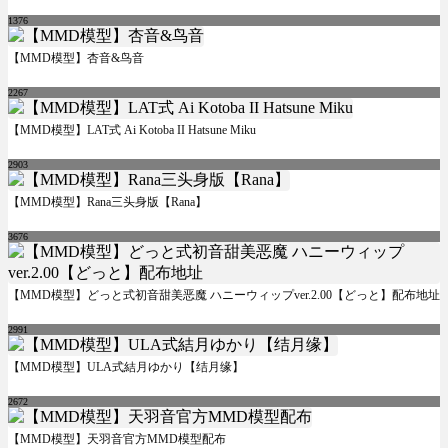
1376
【MMD模型】杏音&鸟音
2267
【MMD模型】LAT式 Ai Kotoba II Hatsune Miku
2903
【MMD模型】Rana三头身版【Rana】
3676
【MMD模型】どっと式初音甜美恶魔 ハニーウィップver.2.00【どっと】配布地址
2991
【MMD模型】ULA式結月ゆかり【结月缘】
2672
【MMD模型】天羽音官方MMD模型配布