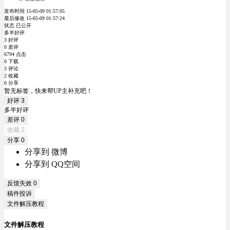
发布时间 15-05-09 01:57:05
最后修改 15-05-09 01:57:24
状态 已公开
多半好评
3 好评
0 差评
6794 点击
0 下载
3 评论
2 收藏
0 分享
暂无标签，快来帮UP主补充吧！
好评
3
多半好评
差评
0
收藏
2
分享
0
分享到 微博
分享到 QQ空间
反馈失效
0
稿件投诉
文件解压教程
文件解压教程