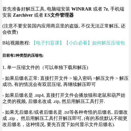
首先准备好解压工具, 电脑端安装
WINRAR
或者
7z
, 手机端
安装
Zarchiver
或者
ES文件管理器
(注意不要安装国内应用商店里的盗版, 不仅无法正常解压, 还
会收费)
B站视频教程:
【电子扫盲课】【小白必看】如何解压压缩包
目前有2种类型的压缩包:
1. 单一压缩文件的（可以单独下载和解压)
- 如果后缀名正常: 直接打开文件 > 输入密码 >解压文件 > 解压
成功, 有的情况会有双层压缩, 再继续解压即可
- 如果后缀名是 .mp4, 直接打开文件会播放猫和老鼠和葫芦娃
之类的视频, 后缀名改成 .zip, 然后用解压工具打开.
- 如果无后缀名/或者后缀名是 .txt等各种奇怪的后缀名, 后缀改
成 .zip， 然后用解压工具打开解压即可, (有的系统默认不能更
改后缀名，这种情况, 要先百度下如何显示文件后缀名).