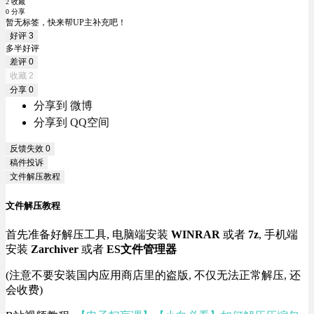
2 收藏
0 分享
暂无标签，快来帮UP主补充吧！
好评
3
多半好评
差评
0
收藏
2
分享
0
分享到 微博
分享到 QQ空间
反馈失效
0
稿件投诉
文件解压教程
文件解压教程
首先准备好解压工具, 电脑端安装
WINRAR
或者
7z
, 手机端
安装
Zarchiver
或者
ES文件管理器
(注意不要安装国内应用商店里的盗版, 不仅无法正常解压, 还
会收费)