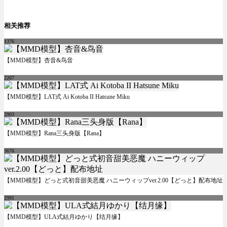
相关推荐
1376
【MMD模型】杏音&鸟音
2267
【MMD模型】LAT式 Ai Kotoba II Hatsune Miku
2903
【MMD模型】Rana三头身版【Rana】
3676
【MMD模型】どっと式初音甜美恶魔 ハニーウィップver.2.00【どっと】配布地址
2991
【MMD模型】ULA式結月ゆかり【结月缘】