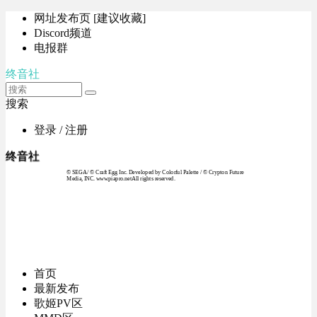
网址发布页 [建议收藏]
Discord频道
电报群
终音社
搜索
登录 / 注册
终音社
© SEGA / © Craft Egg Inc. Developed by Colorful Palette / © Crypton Future
Media, INC. www.piapro.netAll rights reserved.
首页
最新发布
歌姬PV区