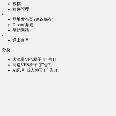
投稿
稿件管理
网址发布页 (建议保存)
Discord频道
赞助网站
退出账号
分类
大流量VPN梯子 [广告1]
高速VPN梯子 [广告2]
AI风月-成人聊天 [广告3]
AI电子魅魔-成人聊天 [广告4]
帮助
问题反馈
歌姬PV区
MMD区
演唱会
初音未来演唱会
其他演出