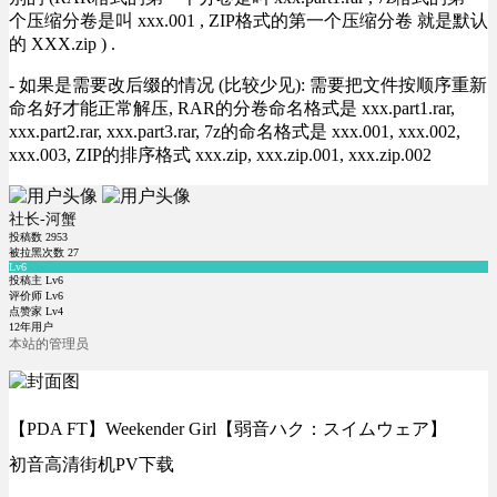
个压缩分卷是叫 xxx.001 , ZIP格式的第一个压缩分卷 就是默认
的 XXX.zip ) .
- 如果是需要改后缀的情况 (比较少见): 需要把文件按顺序重新
命名好才能正常解压, RAR的分卷命名格式是 xxx.part1.rar,
xxx.part2.rar, xxx.part3.rar, 7z的命名格式是 xxx.001, xxx.002,
xxx.003, ZIP的排序格式 xxx.zip, xxx.zip.001, xxx.zip.002
社长-河蟹
投稿数
2953
被拉黑次数
27
Lv6
投稿主 Lv6
评价师 Lv6
点赞家 Lv4
12年用户
本站的管理员
【PDA FT】Weekender Girl【弱音ハク：スイムウェア】
初音高清街机PV下载