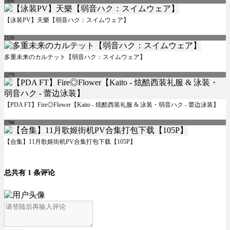
1806
【泳装PV】天樂【弱音ハク：スイムウェア】
2120
多重未来のカルテット【弱音ハク：スイムウェア】
2279
【PDA FT】Fire◎Flower【Kaito - 炫酷西装礼服 & 泳装・弱音ハク - 蕾边泳装】
2788
【合集】11月歌姬街机PV合集打包下载【105P】
总共有 1 条评论