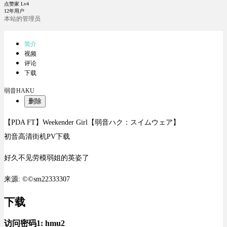
点赞家 Lv4
12年用户
本站的管理员
简介
视频
评论
下载
弱音HAKU
删除
【PDA FT】Weekender Girl【弱音ハク：スイムウェア】
初音高清街机PV下载
好久不见劳模弱姐的英姿了
来源: ©©sm22333307
下载
访问密码1:
hmu2