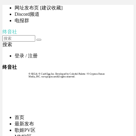
网址发布页 [建议收藏]
Discord频道
电报群
终音社
搜索
登录 / 注册
终音社
© SEGA / © Craft Egg Inc. Developed by Colorful Palette / © Crypton Future
Media, INC. www.piapro.netAll rights reserved.
首页
最新发布
歌姬PV区