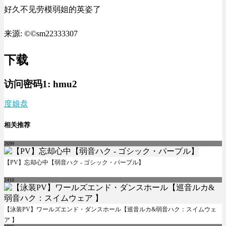
好久不见劳模弱姐的英姿了
来源: ©©sm22333307
下载
访问密码1:
hmu2
度娘盘
相关推荐
2699
【PV】忘却心中【弱音ハク - ゴシック・パープル】
2410
【泳装PV】ワールズエンド・ダンスホール【巡音ルカ&弱音ハク：スイムウェ
ア 】