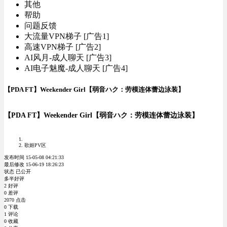
其他
帮助
问题反馈
大流量VPN梯子 [广告1]
高速VPN梯子 [广告2]
AI风月-成人聊天 [广告3]
AI电子魅魔-成人聊天 [广告4]
【PDA FT】Weekender Girl【弱音ハク：劳模连体蕾边泳装】
【PDA FT】Weekender Girl【弱音ハク：劳模连体蕾边泳装】
歌姬PV区
发布时间 15-05-08 04:21:33
最后修改 15-06-19 18:26:23
状态 已公开
多半好评
2 好评
0 差评
2070 点击
0 下载
1 评论
0 收藏