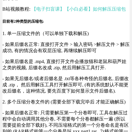
B站视频教程:
【电子扫盲课】【小白必看】如何解压压缩包
目前有2种类型的压缩包:
1. 单一压缩文件的（可以单独下载和解压)
- 如果后缀名正常: 直接打开文件 > 输入密码 >解压文件 > 解压
成功, 有的情况会有双层压缩, 再继续解压即可
- 如果后缀名是 .mp4, 直接打开文件会播放猫和老鼠和葫芦娃
之类的视频, 后缀名改成 .zip, 然后用解压工具打开.
- 如果无后缀名/或者后缀名是 .txt等各种奇怪的后缀名, 后缀改
成 .zip， 然后用解压工具打开解压即可, (有的系统默认不能更
改后缀名，这种情况, 要先百度下如何显示文件后缀名).
2. 多个压缩分卷文件的 (需要全部下载完毕后 才能正确解压)
- 如果后缀名正常: 只需要解压第一个分卷即可, 工具在解压过
程中会自动调用其他分卷, 不需要每个分卷都解压一遍 (所以
需要提前全部下载好), 不同压缩格式的第一个分卷命名是有区
别的 (RAR格式的第一个分卷是叫 xxx.part1.rar , 7z格式的第一