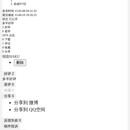
歌姬PV区
发布时间 15-05-08 04:21:33
最后修改 15-06-19 18:26:23
状态 已公开
多半好评
2 好评
0 差评
2070 点击
0 下载
1 评论
0 收藏
0 分享
弱音HAKU
删除
好评
2
多半好评
差评
0
收藏
0
分享
0
分享到 微博
分享到 QQ空间
反馈失效
0
稿件投诉