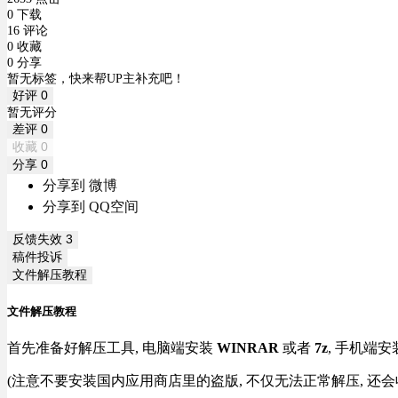
0 下载
16 评论
0 收藏
0 分享
暂无标签，快来帮UP主补充吧！
好评
0
暂无评分
差评
0
收藏
0
分享
0
分享到 微博
分享到 QQ空间
反馈失效
3
稿件投诉
文件解压教程
文件解压教程
首先准备好解压工具, 电脑端安装
WINRAR
或者
7z
, 手机端安
(注意不要安装国内应用商店里的盗版, 不仅无法正常解压, 还会