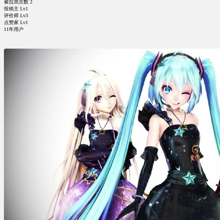
被拉黑次数
2
投稿主 Lv1
评价师 Lv3
点赞家 Lv1
11年用户