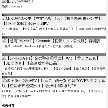
晚安，wowaka！
1615
MIKU橙花公主【中文字幕】1925【初音未来 橙花公主】【1080P-60帧】歌姬计划
PV
1665
【超清PV-MAD】Gratitude【初音ミク - 公式服】剪辑版
2311
【超清PDA FT】金の聖夜霜雪に朽ちて【雪ミク2016】【3D立体音】【高画质怪
兽出品】
1528
4K画质~【歌姬PV】Lost One的号哭 初音COVER 中文字幕版【初音未来 橙花公
主】歌姬计划X系列PV
相关推荐