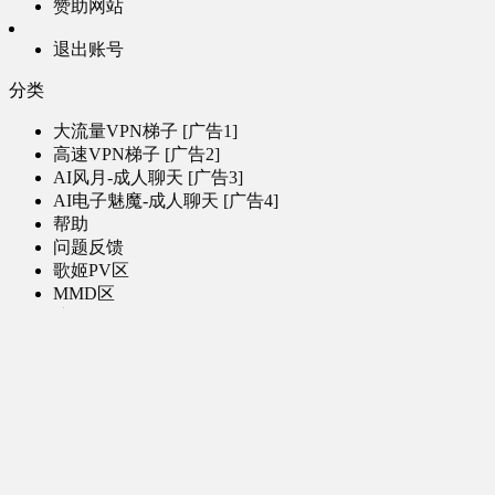
赞助网站
退出账号
分类
大流量VPN梯子 [广告1]
高速VPN梯子 [广告2]
AI风月-成人聊天 [广告3]
AI电子魅魔-成人聊天 [广告4]
帮助
问题反馈
歌姬PV区
MMD区
演唱会
初音未来演唱会
其他演出
音乐-音频区
虚拟歌手音乐
普通歌手音乐
有声小说-广播剧
同人音声-ASMR [全年龄]