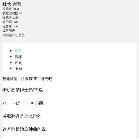
社长-河蟹
投稿数
2958
被拉黑次数
25
投稿主 Lv6
评价师 Lv6
点赞家 Lv4
12年用户
本站的管理员
简介
视频
评论
下载
暂无标签，快来帮UP主补充吧！
街机高清绅士PV下载
ハートビート = 心跳
谷歌翻译是这么说的
这首歌是治愈神曲的说