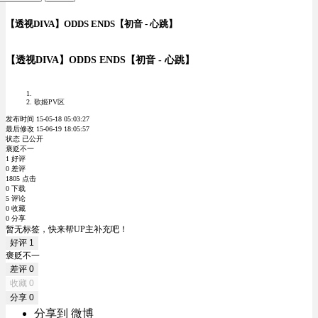
【透视DIVA】ODDS ENDS【初音 - 心跳】
【透视DIVA】ODDS ENDS【初音 - 心跳】
歌姬PV区
发布时间 15-05-18 05:03:27
最后修改 15-06-19 18:05:57
状态 已公开
褒贬不一
1 好评
0 差评
1805 点击
0 下载
5 评论
0 收藏
0 分享
暂无标签，快来帮UP主补充吧！
好评
1
褒贬不一
差评
0
收藏
0
分享
0
分享到 微博