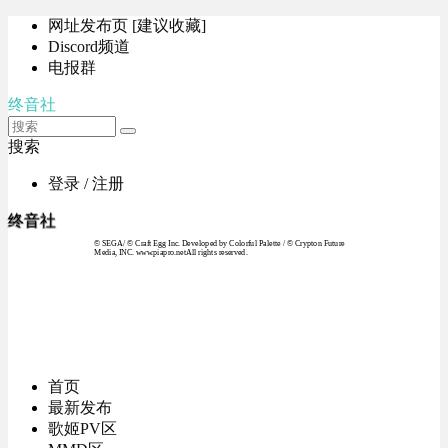
网址发布页 [建议收藏]
Discord频道
电报群
终音社
搜索
登录 / 注册
终音社
© SEGA / © Craft Egg Inc. Developed by Colorful Palette / © Crypton Future
Media, INC. www.piapro.netAll rights reserved.
首页
最新发布
歌姬PV区