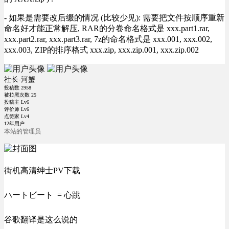
- 如果是需要改后缀的情况 (比较少见): 需要把文件按顺序重新
命名好才能正常解压, RAR的分卷命名格式是 xxx.part1.rar,
xxx.part2.rar, xxx.part3.rar, 7z的命名格式是 xxx.001, xxx.002,
xxx.003, ZIP的排序格式 xxx.zip, xxx.zip.001, xxx.zip.002
社长-河蟹
投稿数
2958
被拉黑次数
25
投稿主 Lv6
评价师 Lv6
点赞家 Lv4
12年用户
本站的管理员
街机高清绅士PV下载
ハートビート = 心跳
谷歌翻译是这么说的