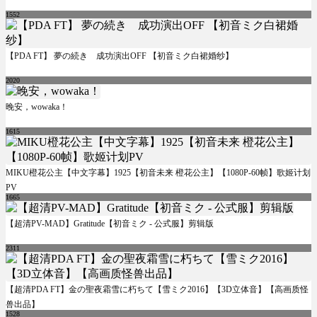
1552
【PDA FT】 夢の続き 成功演出OFF 【初音ミク白裙婚纱】
2020
晚安，wowaka！
1615
MIKU橙花公主【中文字幕】1925【初音未来 橙花公主】【1080P-60帧】歌姬计划
PV
1665
【超清PV-MAD】Gratitude【初音ミク - 公式服】剪辑版
2311
【超清PDA FT】金の聖夜霜雪に朽ちて【雪ミク2016】【3D立体音】【高画质怪
兽出品】
1528