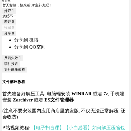
0 分享
暂无标签，快来帮UP主补充吧！
好评
1
褒贬不一
差评
0
收藏
0
分享
0
分享到 微博
分享到 QQ空间
反馈失效
1
稿件投诉
文件解压教程
文件解压教程
首先准备好解压工具, 电脑端安装
WINRAR
或者
7z
, 手机端
安装
Zarchiver
或者
ES文件管理器
(注意不要安装国内应用商店里的盗版, 不仅无法正常解压, 还
会收费)
B站视频教程:
【电子扫盲课】【小白必看】如何解压压缩包