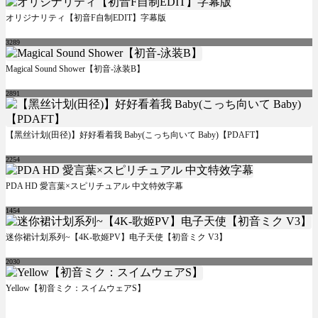
オリジナリティ【初音F自制EDIT】字幕版
3289
Magical Sound Shower【初音-泳装B】
2891
【黑丝计划(田径)】好好看着我 Baby(こっち向いて Baby)【PDAFT】
2254
PDA HD 愛言葉×スピリチュアル 中文特效字幕
1454
迷你裙计划系列~【4K-歌姬PV】电子天使【初音ミク V3】
2030
Yellow【初音ミク：スイムウェアS】