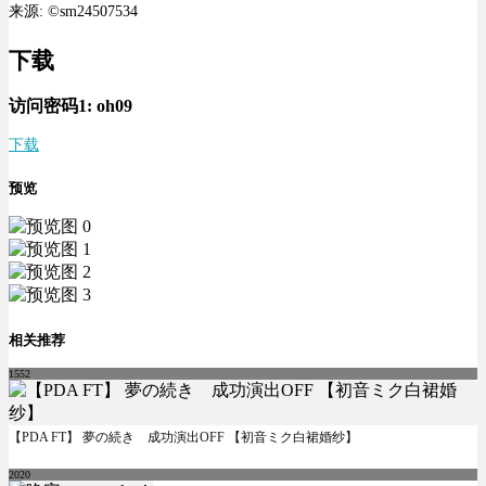
来源: ©sm24507534
下载
访问密码1:
oh09
下载
预览
相关推荐
1552
【PDA FT】 夢の続き 成功演出OFF 【初音ミク白裙婚纱】
2020