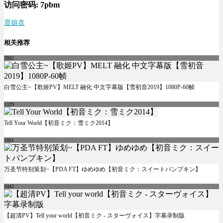
访问密码:
7pbm
度娘盘
相关推荐
2802
白雪公主~【歌姬PV】MELT 融化 中文字幕版【雪初音2019】1080P-60帧
1329
Tell Your World【初音ミク：雪ミク2014】
1861
万圣节特别策划~【PDA FT】ゆめゆめ【初音ミク：スイートパンプキン】
3442
【超清PV】Tell your world【初音ミク - スターヴォイス】字幕录制版