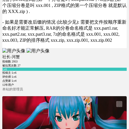
个压缩分卷是叫 xxx.001 , ZIP格式的第一个压缩分卷 就是默认
的 XXX.zip ) .
- 如果是需要改后缀的情况 (比较少见): 需要把文件按顺序重新
命名好才能正常解压, RAR的分卷命名格式是 xxx.part1.rar,
xxx.part2.rar, xxx.part3.rar, 7z的命名格式是 xxx.001, xxx.002,
xxx.003, ZIP的排序格式 xxx.zip, xxx.zip.001, xxx.zip.002
社长-河蟹
投稿数
2953
被拉黑次数
27
Lv6
投稿主 Lv6
评价师 Lv6
点赞家 Lv4
12年用户
本站的管理员