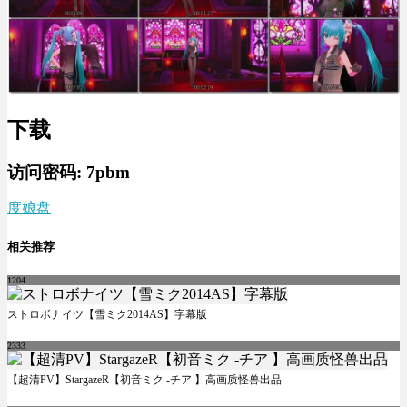
下载
访问密码:
7pbm
度娘盘
相关推荐
1204
ストロボナイツ【雪ミク2014AS】字幕版
2333
【超清PV】StargazeR【初音ミク -チア 】高画质怪兽出品