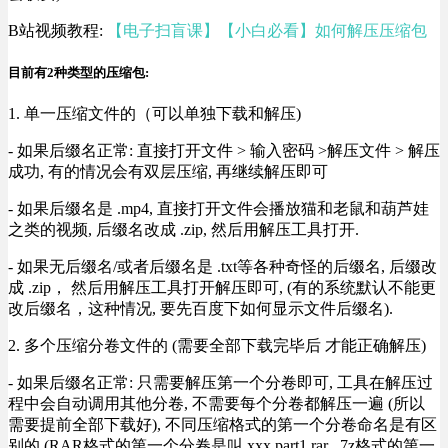
B站视频教程:
【电子扫盲课】【小白必看】如何解压压缩包
目前有2种类型的压缩包:
1. 单一压缩文件的（可以单独下载和解压)
- 如果后缀名正常: 直接打开文件 > 输入密码 >解压文件 > 解压
成功, 有的情况会有双层压缩, 再继续解压即可
- 如果后缀名是 .mp4, 直接打开文件会播放猫和老鼠和葫芦娃
之类的视频, 后缀名改成 .zip, 然后用解压工具打开.
- 如果无后缀名/或者后缀名是 .txt等各种奇怪的后缀名, 后缀改
成 .zip， 然后用解压工具打开解压即可, (有的系统默认不能更
改后缀名，这种情况, 要先百度下如何显示文件后缀名).
2. 多个压缩分卷文件的 (需要全部下载完毕后 才能正确解压)
- 如果后缀名正常: 只需要解压第一个分卷即可, 工具在解压过
程中会自动调用其他分卷, 不需要每个分卷都解压一遍 (所以
需要提前全部下载好), 不同压缩格式的第一个分卷命名是有区
别的 (RAR格式的第一个分卷是叫 xxx.part1.rar , 7z格式的第一