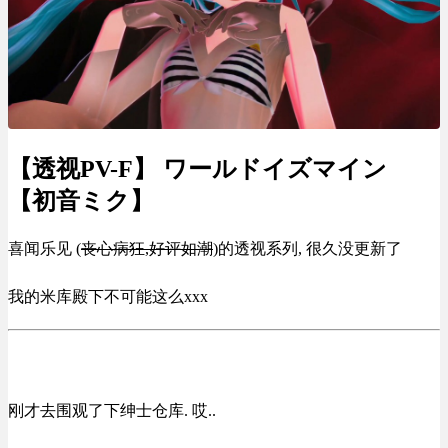
【透视PV-F】 ワールドイズマイン
【初音ミク】
喜闻乐见 (
丧心病狂,好评如潮
)的透视系列, 很久没更新了
我的米库殿下不可能这么xxx
刚才去围观了下绅士仓库. 哎..