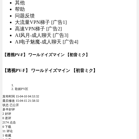
其他
帮助
问题反馈
大流量VPN梯子 [广告1]
高速VPN梯子 [广告2]
AI风月-成人聊天 [广告3]
AI电子魅魔-成人聊天 [广告4]
【透视PV-F】 ワールドイズマイン 【初音ミク】
【透视PV-F】 ワールドイズマイン 【初音ミク】
歌姬PV区
发布时间 15-04-10 04:53:32
最后修改 15-04-15 21:58:32
状态 已公开
多半好评
2 好评
0 差评
2174 点击
0 下载
11 评论
1 收藏