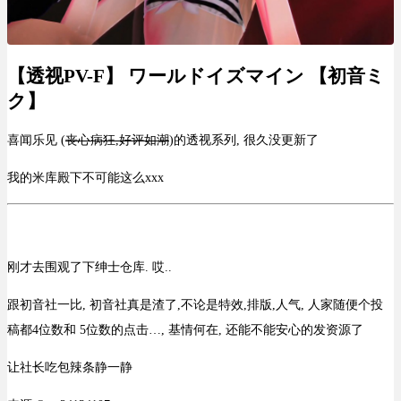
【透视PV-F】 ワールドイズマイン 【初音ミ
ク】
喜闻乐见 (
丧心病狂,好评如潮
)的透视系列, 很久没更新了
我的米库殿下不可能这么xxx
刚才去围观了下绅士仓库. 哎..
跟初音社一比, 初音社真是渣了,不论是特效,排版,人气, 人家随便个投
稿都4位数和 5位数的点击…, 基情何在, 还能不能安心的发资源了
让社长吃包辣条静一静