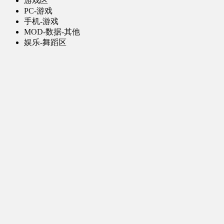
游戏区
PC-游戏
手机-游戏
MOD-数据-其他
娱乐-舞蹈区
影视区
电视剧-网剧
电视剧-网剧 [AI生成]
电影
特摄
综合-其他
软件区
PC-软件
手机-应用
学习区
图文教程
视频教程
公告区
其他
真人视频 [AI生成]
菜单