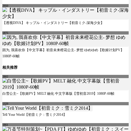
2950
【透视DIVA】 キップル・インダストリー【初音ミク-深海少女】
1875
因为, 我喜欢你【中文字幕】初音未来橙花公主- 梦想 ゆめゆめ【歌姬计划PV】
1080P-60帧
相关推荐
2802
白雪公主~【歌姬PV】MELT 融化 中文字幕版【雪初音2019】1080P-60帧
1329
Tell Your World【初音ミク：雪ミク2014】
1861