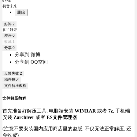
0 分享
初音未来
删除
好评
2
多半好评
差评
0
收藏
1
分享
0
分享到 微博
分享到 QQ空间
反馈失效
2
稿件投诉
文件解压教程
文件解压教程
首先准备好解压工具, 电脑端安装
WINRAR
或者
7z
, 手机端
安装
Zarchiver
或者
ES文件管理器
(注意不要安装国内应用商店里的盗版, 不仅无法正常解压, 还
会收费)