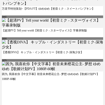
万圣节特别策划~【PDA FT】ゆめゆめ【初音ミク：スイートパンプキン】
3442
【超清PV】Tell your world【初音ミク - スターヴォイス】字幕录制版
2950
【透视DIVA】 キップル・インダストリー【初音ミク-深海少女】
1875
因为, 我喜欢你【中文字幕】初音未来橙花公主- 梦想 ゆめゆめ【歌姬计划PV】
1080P-60帧