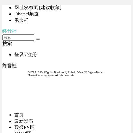
网址发布页 [建议收藏]
Discord频道
电报群
终音社
搜索
登录 / 注册
终音社
© SEGA / © Craft Egg Inc. Developed by Colorful Palette / © Crypton Future
Media, INC. www.piapro.netAll rights reserved.
首页
最新发布
歌姬PV区