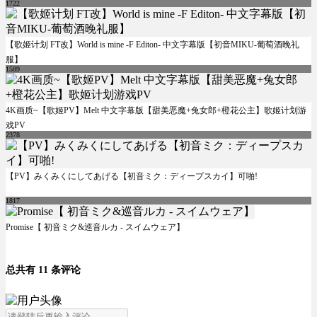
1722
【歌姬计划 FT改】World is mine -F Editon- 中文字幕版【初音MIKU-葡萄酒晚礼
服】
1589
4K画质~【歌姬PV】Melt 中文字幕版【甜美恶魔+兔女郎+橙花公主】歌姬计划游
戏PV
2378
【PV】みくみくにしてあげる【初音ミク：ディープスカイ】可啪!
1817
Promise【 初音ミク&巡音ルカ - スイムウェア】
总共有 11 条评论