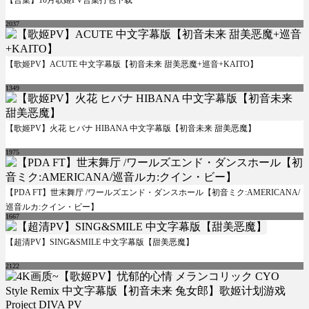
2037
【歌姬PV】ACUTE 中文字幕版【初音未来 甜美恶魔+巡音+KAITO】
1349
【歌姬PV】火花 ヒバナ HIBANA 中文字幕版【初音未来 甜美恶魔】
1975
【PDA FT】世末舞厅 /ワールズエンド・ダンスホール【初音ミク:AMERICANA/
巡音ルカ:クイン・ビー】
1667
【超清PV】SING&SMILE 中文字幕版【甜美恶魔】
2122