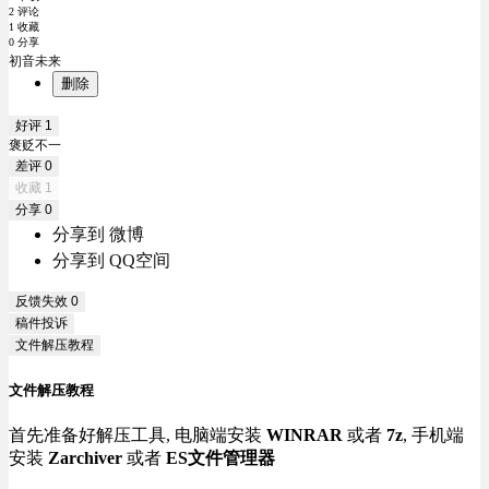
2 评论
1 收藏
0 分享
初音未来
删除
好评
1
褒贬不一
差评
0
收藏
1
分享
0
分享到 微博
分享到 QQ空间
反馈失效
0
稿件投诉
文件解压教程
文件解压教程
首先准备好解压工具, 电脑端安装
WINRAR
或者
7z
, 手机端
安装
Zarchiver
或者
ES文件管理器