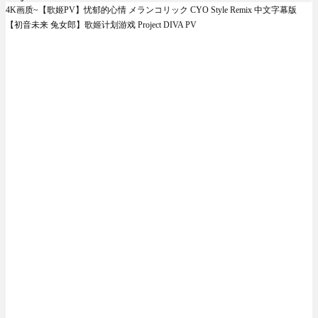
4K画质~【歌姬PV】忧郁的心情 メランコリック CYO Style Remix 中文字幕版
【初音未来 兔女郎】歌姬计划游戏 Project DIVA PV