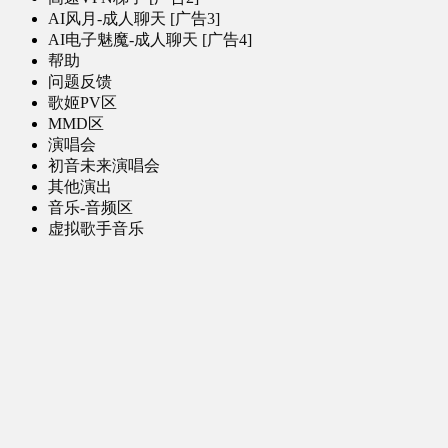
AI风月-成人聊天 [广告3]
AI电子魅魔-成人聊天 [广告4]
帮助
问题反馈
歌姬PV区
MMD区
演唱会
初音未来演唱会
其他演出
音乐-音频区
虚拟歌手音乐
普通歌手音乐
有声小说-广播剧
同人音声-ASMR [全年龄]
其他音频资源
动漫区
日本动画
国产动画
欧美动画
漫画区
日韩漫画