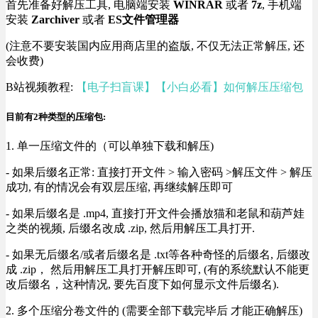
首先准备好解压工具, 电脑端安装
WINRAR
或者
7z
, 手机端
安装
Zarchiver
或者
ES文件管理器
(注意不要安装国内应用商店里的盗版, 不仅无法正常解压, 还
会收费)
B站视频教程:
【电子扫盲课】【小白必看】如何解压压缩包
目前有2种类型的压缩包:
1. 单一压缩文件的（可以单独下载和解压)
- 如果后缀名正常: 直接打开文件 > 输入密码 >解压文件 > 解压
成功, 有的情况会有双层压缩, 再继续解压即可
- 如果后缀名是 .mp4, 直接打开文件会播放猫和老鼠和葫芦娃
之类的视频, 后缀名改成 .zip, 然后用解压工具打开.
- 如果无后缀名/或者后缀名是 .txt等各种奇怪的后缀名, 后缀改
成 .zip， 然后用解压工具打开解压即可, (有的系统默认不能更
改后缀名，这种情况, 要先百度下如何显示文件后缀名).
2. 多个压缩分卷文件的 (需要全部下载完毕后 才能正确解压)