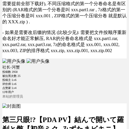
需要提前全部下载好), 不同压缩格式的第一个分卷命名是有区
别的 (RAR格式的第一个分卷是叫 xxx.part1.rar , 7z格式的第一
个压缩分卷是叫 xxx.001 , ZIP格式的第一个压缩分卷 就是默认
的 XXX.zip ) .
- 如果是需要改后缀的情况 (比较少见): 需要把文件按顺序重新
命名好才能正常解压, RAR的分卷命名格式是 xxx.part1.rar,
xxx.part2.rar, xxx.part3.rar, 7z的命名格式是 xxx.001, xxx.002,
xxx.003, ZIP的排序格式 xxx.zip, xxx.zip.001, xxx.zip.002
社长-河蟹
投稿数
2958
被拉黑次数
25
投稿主 Lv6
评价师 Lv6
点赞家 Lv4
12年用户
本站的管理员
第三只眼!?【PDA PV】結んで開いて羅
刹と骸【初音ミク_みずたまビキニ】