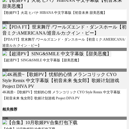
【歌姬PV】火花 ヒバナ HIBANA 中文字幕版【初音未来 甜美恶魔】
1975
【PDA FT】世末舞厅 /ワールズエンド・ダンスホール【初音ミク:AMERICANA/
巡音ルカ:クイン・ビー】
1667
【超清PV】SING&SMILE 中文字幕版【甜美恶魔】
2122
4K画质~【歌姬PV】忧郁的心情 メランコリック CYO Style Remix 中文字幕版
【初音未来 兔女郎】歌姬计划游戏 Project DIVA PV
相关推荐
2596
【合集】10月歌姬PV合集打包下载