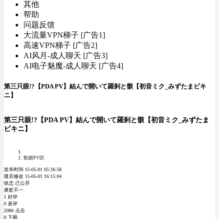
其他
帮助
问题反馈
大流量VPN梯子 [广告1]
高速VPN梯子 [广告2]
AI风月-成人聊天 [广告3]
AI电子魅魔-成人聊天 [广告4]
第三只眼!?【PDA PV】結んで開いて羅刹と骸【初音ミク_みずたまビキ
ニ】
第三只眼!?【PDA PV】結んで開いて羅刹と骸【初音ミク_みずたま
ビキニ】
歌姬PV区
发布时间 15-05-01 05:26:58
最后修改 15-05-01 16:15:04
状态 已公开
褒贬不一
1 好评
0 差评
2086 点击
0 下载