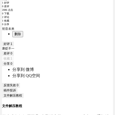
1 好评
0 差评
2086 点击
0 下载
2 评论
1 收藏
0 分享
初音未来
删除
好评
1
褒贬不一
差评
0
收藏
1
分享
0
分享到 微博
分享到 QQ空间
反馈失效
0
稿件投诉
文件解压教程
文件解压教程