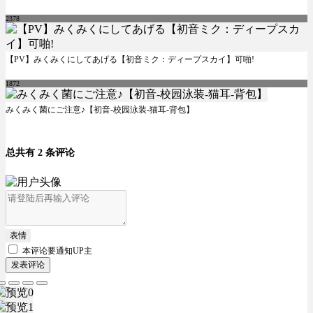
2378
【PV】みくみくにしてあげる【初音ミク：ディープスカイ】可啪!
1872
みくみく菌にご注意♪【初音-校园泳装-猫耳-背包】
总共有 2 条评论
表情
本评论要
通知UP主
发表评论