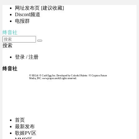
网址发布页 [建议收藏]
Discord频道
电报群
终音社
搜索
登录 / 注册
终音社
© SEGA / © Craft Egg Inc. Developed by Colorful Palette / © Crypton Future
Media, INC. www.piapro.netAll rights reserved.
首页
最新发布
歌姬PV区