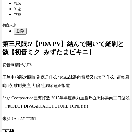
视频
评论
下载
初音未来
删除
第三只眼!?【PDA PV】結んで開いて羅刹と
骸【初音ミク_みずたまビキニ】
初音高清街机PV
玉兰中的那次眼睛 到底是什么? Miku泳装的背后又代表了什么, 请每周
晚8点 准时关注, 初音社独家追踪报道
Sega Coorporation巨资打造 2015年年度暴力血腥热血恐怖卖肉工口游戏
“PROJECT DIVA ARCADE FUTURE TONE!!!!!”
来源:©sm22177391