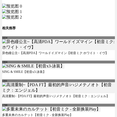
相关推荐
1834
异色瞳公主~【高清PDA】ワールドイズマイン【初音ミク:ホワイト・イヴ】
1904
SING & SMILE【初音x3-泳装】
2261
高清重制~【PDA FT】最初的声音/ハジメテノオト【初音ミク：エンジェル】
1788
多重未来のカルテット【初音ミク - 全新换装Play】