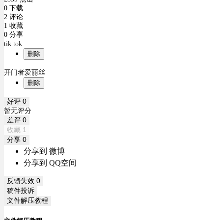
0 下载
2 评论
1 收藏
0 分享
tik tok
删除
开门者爱丽丝
删除
好评
0
暂无评分
差评
0
收藏
1
分享
0
分享到 微博
分享到 QQ空间
反馈失效
0
稿件投诉
文件解压教程