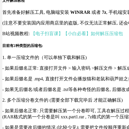
文件解压教程
首先准备好解压工具, 电脑端安装
WINRAR
或者
7z
, 手机端安
(注意不要安装国内应用商店里的盗版, 不仅无法正常解压, 还会
B站视频教程:
【电子扫盲课】【小白必看】如何解压压缩包
目前有2种类型的压缩包:
1. 单一压缩文件的（可以单独下载和解压)
- 如果后缀名正常: 直接打开文件 > 输入密码 >解压文件 > 
- 如果后缀名是 .mp4, 直接打开文件会播放猫和老鼠和葫芦娃之类
- 如果无后缀名/或者后缀名是 .txt等各种奇怪的后缀名, 后缀
2. 多个压缩分卷文件的 (需要全部下载完毕后 才能正确解压)
- 如果后缀名正常: 只需要解压第一个分卷即可, 工具在解压
(RAR格式的第一个分卷是叫 xxx.part1.rar , 7z格式的第一个压缩
- 如果是需要改后缀的情况 (比较少见): 需要把文件按顺序重新命名好才能正常解压, RA