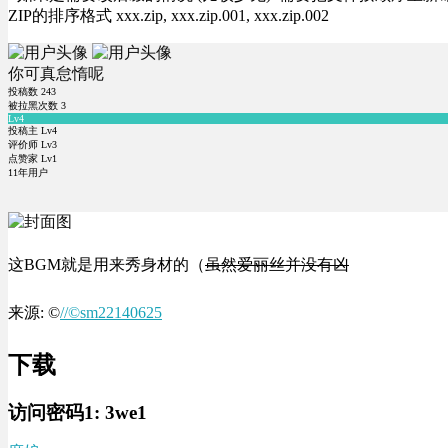
ZIP的排序格式 xxx.zip, xxx.zip.001, xxx.zip.002
你可真怠惰呢
投稿数
243
被拉黑次数
3
Lv4
投稿主 Lv4
评价师 Lv3
点赞家 Lv1
11年用户
这BGM就是用来秀身材的（
虽然爱丽丝并没有凶
来源: ©
//©sm22140625
下载
访问密码1:
3we1