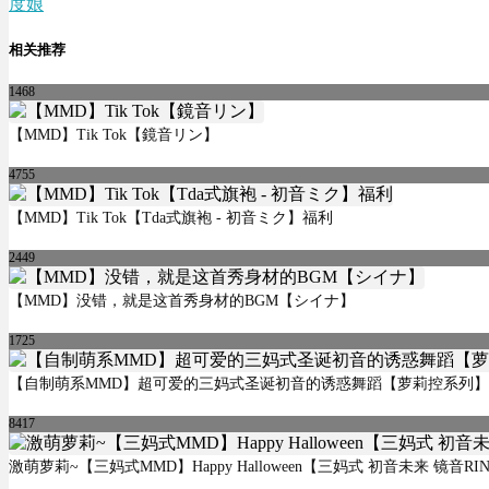
度娘
相关推荐
1468
【MMD】Tik Tok【鏡音リン】
4755
【MMD】Tik Tok【Tda式旗袍 - 初音ミク】福利
2449
【MMD】没错，就是这首秀身材的BGM【シイナ】
1725
【自制萌系MMD】超可爱的三妈式圣诞初音的诱惑舞蹈【萝莉控系列】
8417
激萌萝莉~【三妈式MMD】Happy Halloween【三妈式 初音未来 镜音RIN