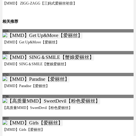
【MMD】 ZIGG-ZAGG【三妈式爱丽丝初音】
相关推荐
1656
【MMD】Get Up&Move【爱丽丝】
1622
【MMD】SING＆SMILE【蟹娘爱丽丝】
1712
【MMD】Paradise【爱丽丝】
2730
【高质量MMD】SweetDevil【粉色爱丽丝】
1812
【MMD】Girls【爱丽丝】