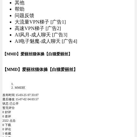
其他
帮助
问题反馈
大流量VPN梯子 [广告1]
高速VPN梯子 [广告2]
AI风月-成人聊天 [广告3]
AI电子魅魔-成人聊天 [广告4]
【MMD】爱丽丝猫体操【白猫爱丽丝】
【MMD】爱丽丝猫体操【白猫爱丽丝】
MMD区
发布时间 15-03-25 07:33:07
最后修改 15-07-02 04:03:57
状态 已公开
暂无评分
0 好评
0 差评
2322 点击
0 下载
0 评论
1 收藏