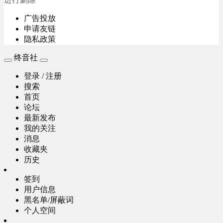
广告投放
申请友链
隐私政策
终音社
登录 / 注册
搜索
首页
论坛
最新发布
我的关注
消息
收藏夹
历史
签到
用户信息
黑名单/屏蔽词
个人空间