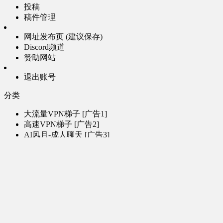
投稿
稿件管理
网址发布页 (建议保存)
Discord频道
赞助网站
退出账号
分类
大流量VPN梯子 [广告1]
高速VPN梯子 [广告2]
AI风月-成人聊天 [广告3]
AI电子魅魔-成人聊天 [广告4]
帮助
问题反馈
歌姬PV区
MMD区
演唱会
初音未来演唱会
其他演出