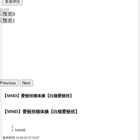
发表评论
Previous
Next
【MMD】爱丽丝猫体操【白猫爱丽丝】
【MMD】爱丽丝猫体操【白猫爱丽丝】
MMD区
发布时间 15-03-25 07:33:07