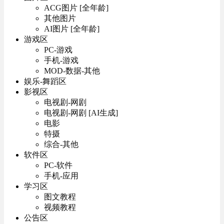
ACG图片 [全年龄]
其他图片
AI图片 [全年龄]
游戏区
PC-游戏
手机-游戏
MOD-数据-其他
娱乐-舞蹈区
影视区
电视剧-网剧
电视剧-网剧 [AI生成]
电影
特摄
综合-其他
软件区
PC-软件
手机-应用
学习区
图文教程
视频教程
公告区