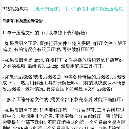
B站视频教程:
【电子扫盲课】【小白必看】如何解压压缩包
目前有2种类型的压缩包:
1. 单一压缩文件的（可以单独下载和解压)
- 如果后缀名正常: 直接打开文件 > 输入密码 >解压文件 > 解压
成功, 有的情况会有双层压缩, 再继续解压即可
- 如果后缀名是 .mp4, 直接打开文件会播放猫和老鼠和葫芦娃
之类的视频, 后缀名改成 .zip, 然后用解压工具打开.
- 如果无后缀名/或者后缀名是 .txt等各种奇怪的后缀名, 后缀改
成 .zip， 然后用解压工具打开解压即可, (有的系统默认不能更
改后缀名，这种情况, 要先百度下如何显示文件后缀名).
2. 多个压缩分卷文件的 (需要全部下载完毕后 才能正确解压)
- 如果后缀名正常: 只需要解压第一个分卷即可, 工具在解压过
程中会自动调用其他分卷, 不需要每个分卷都解压一遍 (所以
需要提前全部下载好), 不同压缩格式的第一个分卷命名是有区
别的 (RAR格式的第一个分卷是叫 xxx.part1.rar , 7z格式的第一