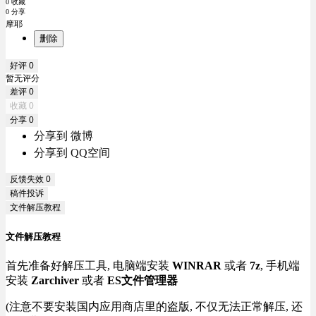
0 收藏
0 分享
摩耶
删除
好评
0
暂无评分
差评
0
收藏
0
分享
0
分享到 微博
分享到 QQ空间
反馈失效
0
稿件投诉
文件解压教程
文件解压教程
首先准备好解压工具, 电脑端安装
WINRAR
或者
7z
, 手机端
安装
Zarchiver
或者
ES文件管理器
(注意不要安装国内应用商店里的盗版, 不仅无法正常解压, 还