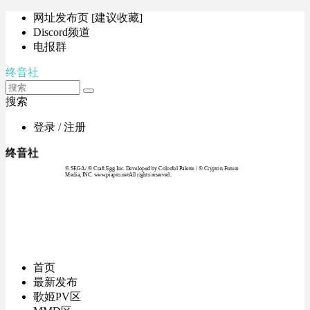
网址发布页 [建议收藏]
Discord频道
电报群
终音社
搜索
登录 / 注册
终音社
© SEGA / © Craft Egg Inc. Developed by Colorful Palette / © Crypton Future
Media, INC. www.piapro.netAll rights reserved.
首页
最新发布
歌姬PV区