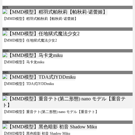
2971
【MMD模型】稻羽式帕秋莉【帕秋莉·诺蕾姬】
1636
【MMD模型】任地狱式魔法少女2
1610
【MMD模型】马卡龙miku
3905
【MMD模型】TDA式IYDDmiku
1942
【MMD模型】重音テト(第二形態) nano モデル【重音テト】
2216
【MMD模型】黑色暗影 初音 Shadow Miku