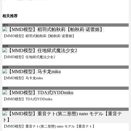
相关推荐
2971
【MMD模型】稻羽式帕秋莉【帕秋莉·诺蕾姬】
1636
【MMD模型】任地狱式魔法少女2
1610
【MMD模型】马卡龙miku
3905
【MMD模型】TDA式IYDDmiku
1942
【MMD模型】重音テト(第二形態) nano モデル【重音テト】