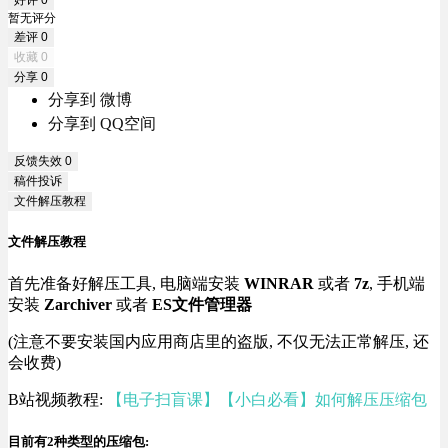
好评
0
暂无评分
差评
0
收藏
0
分享
0
分享到 微博
分享到 QQ空间
反馈失效
0
稿件投诉
文件解压教程
文件解压教程
首先准备好解压工具, 电脑端安装
WINRAR
或者
7z
, 手机端
安装
Zarchiver
或者
ES文件管理器
(注意不要安装国内应用商店里的盗版, 不仅无法正常解压, 还
会收费)
B站视频教程:
【电子扫盲课】【小白必看】如何解压压缩包
目前有2种类型的压缩包: