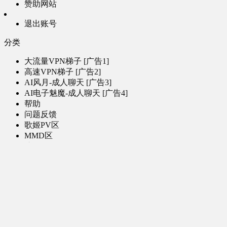
赞助网站
退出账号
分类
大流量VPN梯子 [广告1]
高速VPN梯子 [广告2]
AI风月-成人聊天 [广告3]
AI电子魅魔-成人聊天 [广告4]
帮助
问题反馈
歌姬PV区
MMD区
演唱会
初音未来演唱会
其他演出
音乐-音频区
虚拟歌手音乐
普通歌手音乐
有声小说-广播剧
同人音声-ASMR [全年龄]