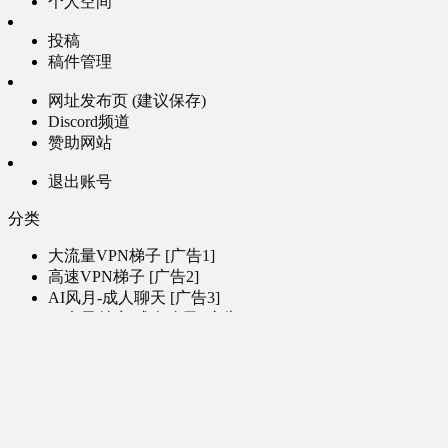
个人空间
投稿
稿件管理
网址发布页 (建议保存)
Discord频道
赞助网站
退出账号
分类
大流量VPN梯子 [广告1]
高速VPN梯子 [广告2]
AI风月-成人聊天 [广告3]
AI电子魅魔-成人聊天 [广告4]
帮助
问题反馈
歌姬PV区
MMD区
演唱会
初音未来演唱会