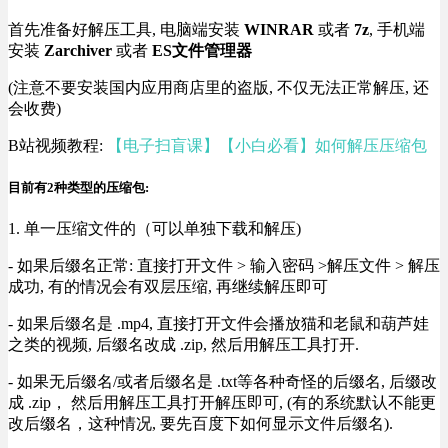
首先准备好解压工具, 电脑端安装
WINRAR
或者
7z
, 手机端
安装
Zarchiver
或者
ES文件管理器
(注意不要安装国内应用商店里的盗版, 不仅无法正常解压, 还
会收费)
B站视频教程:
【电子扫盲课】【小白必看】如何解压压缩包
目前有2种类型的压缩包:
1. 单一压缩文件的（可以单独下载和解压)
- 如果后缀名正常: 直接打开文件 > 输入密码 >解压文件 > 解压
成功, 有的情况会有双层压缩, 再继续解压即可
- 如果后缀名是 .mp4, 直接打开文件会播放猫和老鼠和葫芦娃
之类的视频, 后缀名改成 .zip, 然后用解压工具打开.
- 如果无后缀名/或者后缀名是 .txt等各种奇怪的后缀名, 后缀改
成 .zip， 然后用解压工具打开解压即可, (有的系统默认不能更
改后缀名，这种情况, 要先百度下如何显示文件后缀名).