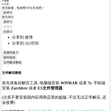
0 收藏
0 分享
暂无标签，快来帮UP主补充吧！
好评
0
暂无评分
差评
0
收藏
0
分享
0
分享到 微博
分享到 QQ空间
反馈失效
3
稿件投诉
文件解压教程
文件解压教程
首先准备好解压工具, 电脑端安装
WINRAR
或者
7z
, 手机端
安装
Zarchiver
或者
ES文件管理器
(注意不要安装国内应用商店里的盗版, 不仅无法正常解压, 还
会收费)