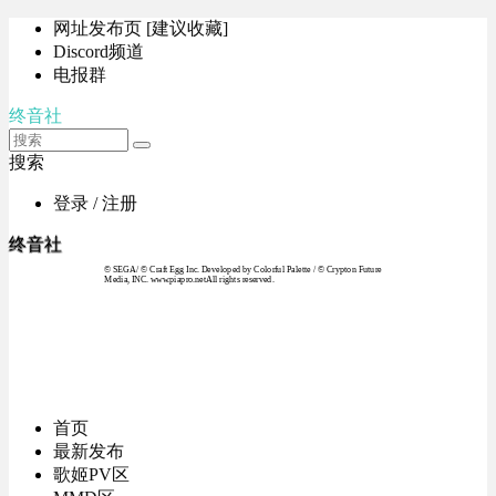
网址发布页 [建议收藏]
Discord频道
电报群
终音社
搜索
登录 / 注册
终音社
© SEGA / © Craft Egg Inc. Developed by Colorful Palette / © Crypton Future
Media, INC. www.piapro.netAll rights reserved.
首页
最新发布
歌姬PV区