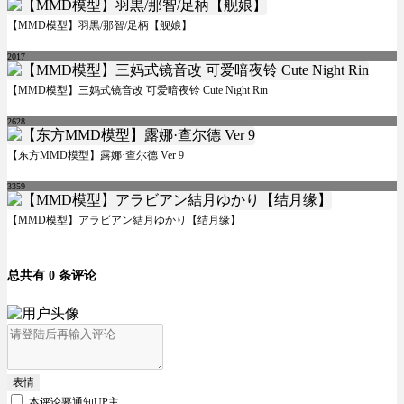
【MMD模型】羽黒/那智/足柄【舰娘】
2017
【MMD模型】三妈式镜音改 可爱暗夜铃 Cute Night Rin
2628
【东方MMD模型】露娜·查尔德 Ver 9
3359
【MMD模型】アラビアン結月ゆかり【结月缘】
总共有 0 条评论
表情
本评论要
通知UP主