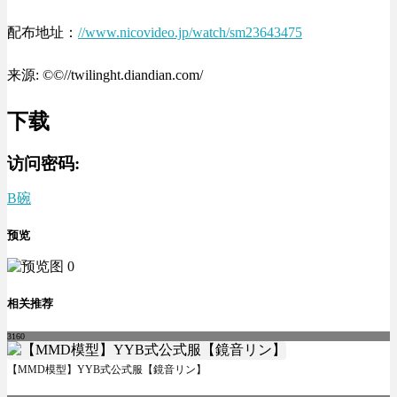
配布地址：
//www.nicovideo.jp/watch/sm23643475
来源: ©©//twilinght.diandian.com/
下载
访问密码:
B碗
预览
相关推荐
3160
【MMD模型】YYB式公式服【鏡音リン】