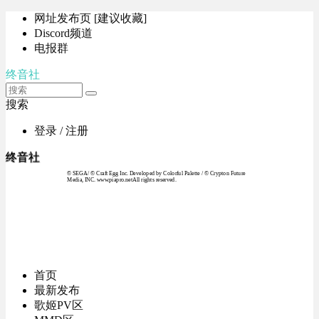
网址发布页 [建议收藏]
Discord频道
电报群
终音社
搜索
登录 / 注册
终音社
© SEGA / © Craft Egg Inc. Developed by Colorful Palette / © Crypton Future
Media, INC. www.piapro.netAll rights reserved.
首页
最新发布
歌姬PV区