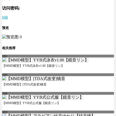
访问密码:
B碗
预览
相关推荐
3265
【MMD模型】YYB式泳衣v1.00【鏡音リン】
6209
【MMD模型】[TDA式改变]镜音
3160
【MMD模型】YYB式公式服【鏡音リン】
3359