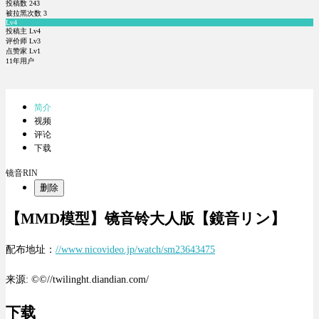
投稿数
243
被拉黑次数
3
Lv4
投稿主 Lv4
评价师 Lv3
点赞家 Lv1
11年用户
简介
视频
评论
下载
镜音RIN
删除
【MMD模型】镜音铃大人版【鏡音リン】
配布地址：
//www.nicovideo.jp/watch/sm23643475
来源: ©©//twilinght.diandian.com/
下载