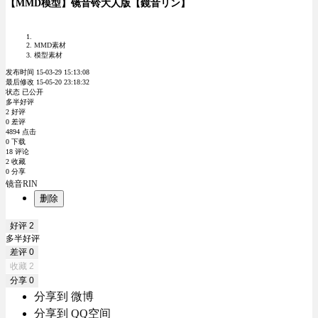
【MMD模型】镜音铃大人版【鏡音リン】
MMD素材
模型素材
发布时间 15-03-29 15:13:08
最后修改 15-05-20 23:18:32
状态 已公开
多半好评
2 好评
0 差评
4894 点击
0 下载
18 评论
2 收藏
0 分享
镜音RIN
删除
好评
2
多半好评
差评
0
收藏
2
分享
0
分享到 微博
分享到 QQ空间