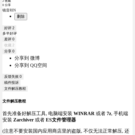
2 收藏
0 分享
镜音RIN
删除
好评
2
多半好评
差评
0
收藏
2
分享
0
分享到 微博
分享到 QQ空间
反馈失效
0
稿件投诉
文件解压教程
文件解压教程
首先准备好解压工具, 电脑端安装
WINRAR
或者
7z
, 手机端
安装
Zarchiver
或者
ES文件管理器
(注意不要安装国内应用商店里的盗版, 不仅无法正常解压, 还