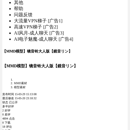
其他
帮助
问题反馈
大流量VPN梯子 [广告1]
高速VPN梯子 [广告2]
AI风月-成人聊天 [广告3]
AI电子魅魔-成人聊天 [广告4]
【MMD模型】镜音铃大人版【鏡音リン】
【MMD模型】镜音铃大人版【鏡音リン】
MMD素材
模型素材
发布时间 15-03-29 15:13:08
最后修改 15-05-20 23:18:32
状态 已公开
多半好评
2 好评
0 差评
4894 点击
0 下载
18 评论