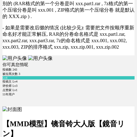
别的 (RAR格式的第一个分卷是叫 xxx.part1.rar , 7z格式的第一
个压缩分卷是叫 xxx.001 , ZIP格式的第一个压缩分卷 就是默认
的 XXX.zip ) .
- 如果是需要改后缀的情况 (比较少见): 需要把文件按顺序重新
命名好才能正常解压, RAR的分卷命名格式是 xxx.part1.rar,
xxx.part2.rar, xxx.part3.rar, 7z的命名格式是 xxx.001, xxx.002,
xxx.003, ZIP的排序格式 xxx.zip, xxx.zip.001, xxx.zip.002
你可真怠惰呢
投稿数
243
被拉黑次数
3
Lv4
投稿主 Lv4
评价师 Lv3
点赞家 Lv1
11年用户
【MMD模型】镜音铃大人版【鏡音リ
ン】