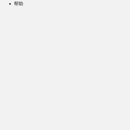
帮助
问题反馈
歌姬PV区
MMD区
演唱会
初音未来演唱会
其他演出
音乐-音频区
虚拟歌手音乐
普通歌手音乐
有声小说-广播剧
同人音声-ASMR [全年龄]
其他音频资源
动漫区
日本动画
国产动画
欧美动画
漫画区
日韩漫画
国产漫画
欧美漫画