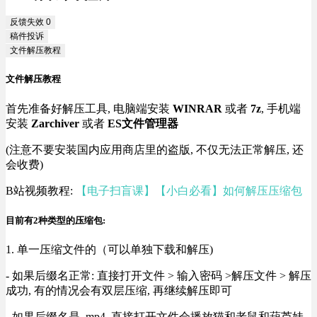
反馈失效
0
稿件投诉
文件解压教程
文件解压教程
首先准备好解压工具, 电脑端安装
WINRAR
或者
7z
, 手机端
安装
Zarchiver
或者
ES文件管理器
(注意不要安装国内应用商店里的盗版, 不仅无法正常解压, 还
会收费)
B站视频教程:
【电子扫盲课】【小白必看】如何解压压缩包
目前有2种类型的压缩包:
1. 单一压缩文件的（可以单独下载和解压)
- 如果后缀名正常: 直接打开文件 > 输入密码 >解压文件 > 解压
成功, 有的情况会有双层压缩, 再继续解压即可
- 如果后缀名是 .mp4, 直接打开文件会播放猫和老鼠和葫芦娃