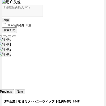
表情
本评论要
通知UP主
发表评论
Previous
Next
【PV合集】初音ミク - ハニーウィップ【低胸吊带】104P