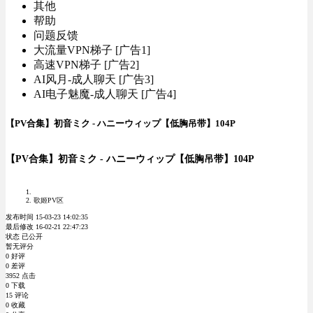
其他
帮助
问题反馈
大流量VPN梯子 [广告1]
高速VPN梯子 [广告2]
AI风月-成人聊天 [广告3]
AI电子魅魔-成人聊天 [广告4]
【PV合集】初音ミク - ハニーウィップ【低胸吊带】104P
【PV合集】初音ミク - ハニーウィップ【低胸吊带】104P
歌姬PV区
发布时间 15-03-23 14:02:35
最后修改 16-02-21 22:47:23
状态 已公开
暂无评分
0 好评
0 差评
3952 点击
0 下载
15 评论
0 收藏