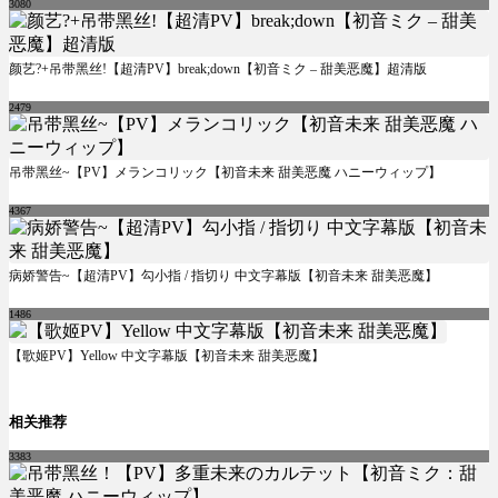
3080
颜艺?+吊带黑丝!【超清PV】break;down【初音ミク – 甜美恶魔】超清版
2479
吊带黑丝~【PV】メランコリック【初音未来 甜美恶魔 ハニーウィップ】
4367
病娇警告~【超清PV】勾小指 / 指切り 中文字幕版【初音未来 甜美恶魔】
1486
【歌姬PV】Yellow 中文字幕版【初音未来 甜美恶魔】
相关推荐
3383