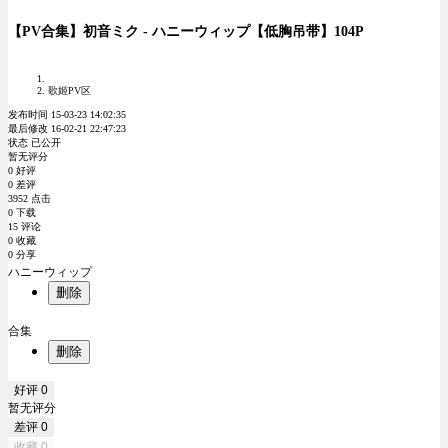
【PV合集】初音ミク - ハニーウィップ【低胸吊带】104P
歌姬PV区
发布时间 15-03-23 14:02:35
最后修改 16-02-21 22:47:23
状态 已公开
暂无评分
0 好评
0 差评
3952 点击
0 下载
15 评论
0 收藏
0 分享
ハニーウィップ
删除
合集
删除
好评
0
暂无评分
差评
0
收藏
0