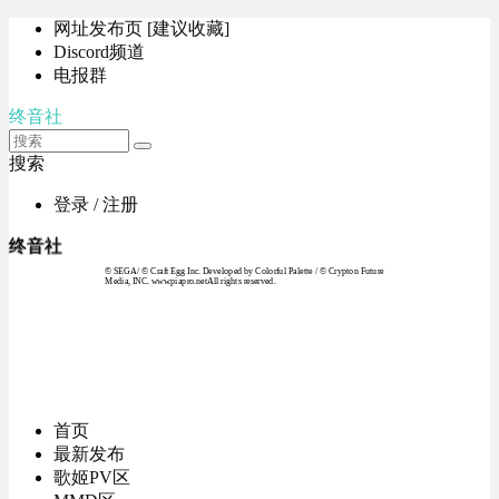
网址发布页 [建议收藏]
Discord频道
电报群
终音社
搜索
登录 / 注册
终音社
© SEGA / © Craft Egg Inc. Developed by Colorful Palette / © Crypton Future
Media, INC. www.piapro.netAll rights reserved.
首页
最新发布
歌姬PV区