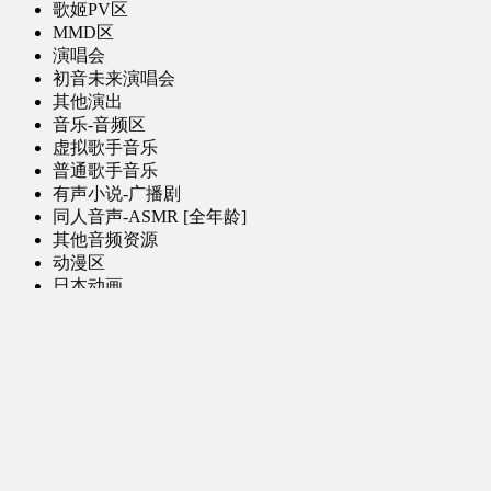
歌姬PV区
MMD区
演唱会
初音未来演唱会
其他演出
音乐-音频区
虚拟歌手音乐
普通歌手音乐
有声小说-广播剧
同人音声-ASMR [全年龄]
其他音频资源
动漫区
日本动画
国产动画
欧美动画
漫画区
日韩漫画
国产漫画
欧美漫画
小说-读物区
网文小说