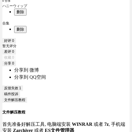
0 分享
ハニーウィップ
删除
合集
删除
好评
0
暂无评分
差评
0
收藏
0
分享
0
分享到 微博
分享到 QQ空间
反馈失效
1
稿件投诉
文件解压教程
文件解压教程
首先准备好解压工具, 电脑端安装
WINRAR
或者
7z
, 手机端
安装
Zarchiver
或者
ES文件管理器