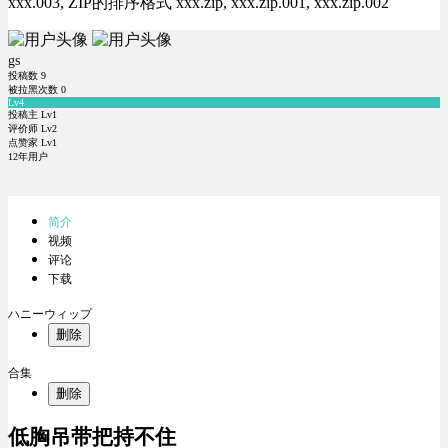
xxx.003, ZIP的排序格式 xxx.zip, xxx.zip.001, xxx.zip.002
gs
投稿数
9
被拉黑次数
0
Lv4
投稿主 Lv1
评价师 Lv2
点赞家 Lv1
12年用户
简介
视频
评论
下载
ハニーウィップ
删除
合集
删除
低胸吊带把持不住