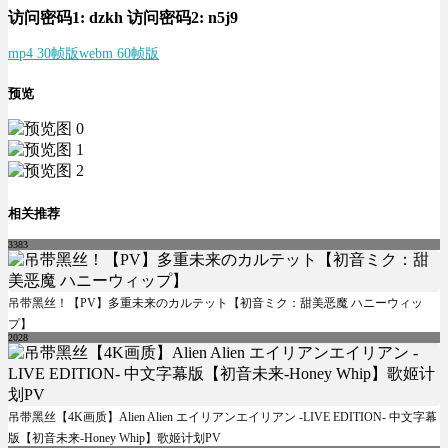
访问密码1:
dzkh
访问密码2:
n5j9
mp4 30帧版
webm 60帧版
预览
相关推荐
3383
吊带黑丝！【PV】多重未来のカルテット【初音ミク：甜美恶魔 ハニーウィッ
プ】
2028
吊带黑丝【4K画质】Alien Alien エイリアンエイリアン -LIVE EDITION- 中文字幕
版【初音未来-Honey Whip】歌姬计划PV