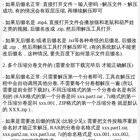
- 如果后缀名正常: 直接打开文件 > 输入密码 >解压文件 > 解压
成功, 有的情况会有双层压缩, 再继续解压即可
- 如果后缀名是 .mp4, 直接打开文件会播放猫和老鼠和葫芦娃
之类的视频, 后缀名改成 .zip, 然后用解压工具打开.
- 如果无后缀名/或者后缀名是 .txt等各种奇怪的后缀名, 后缀改
成 .zip， 然后用解压工具打开解压即可, (有的系统默认不能更
改后缀名，这种情况, 要先百度下如何显示文件后缀名).
2. 多个压缩分卷文件的 (需要全部下载完毕后 才能正确解压)
- 如果后缀名正常: 只需要解压第一个分卷即可, 工具在解压过
程中会自动调用其他分卷, 不需要每个分卷都解压一遍 (所以
需要提前全部下载好), 不同压缩格式的第一个分卷命名是有区
别的 (RAR格式的第一个分卷是叫 xxx.part1.rar , 7z格式的第一
个压缩分卷是叫 xxx.001 , ZIP格式的第一个压缩分卷 就是默认
的 XXX.zip ) .
- 如果是需要改后缀的情况 (比较少见): 需要把文件按顺序重新
命名好才能正常解压, RAR的分卷命名格式是 xxx.part1.rar,
xxx.part2.rar, xxx.part3.rar, 7z的命名格式是 xxx.001, xxx.002,