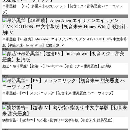
吊带黑丝！【PV】多重未来のカルテット【初音ミク：甜美恶魔 ハニーウィッ
プ】
2028
吊带黑丝【4K画质】Alien Alien エイリアンエイリアン -LIVE EDITION- 中文字幕
版【初音未来-Honey Whip】歌姬计划PV
3080
颜艺?+吊带黑丝!【超清PV】break;down【初音ミク – 甜美恶魔】超清版
2479
吊带黑丝~【PV】メランコリック【初音未来 甜美恶魔 ハニーウィップ】
4367
病娇警告~【超清PV】勾小指 / 指切り 中文字幕版【初音未来 甜美恶魔】