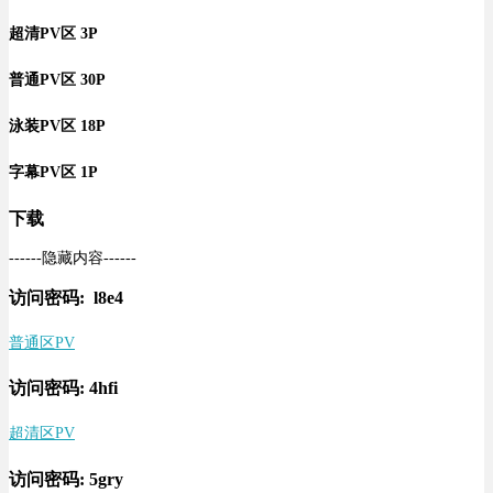
超清PV区 3P
普通PV区 30P
泳装PV区 18P
字幕PV区 1P
下载
------隐藏内容------
访问密码: l8e4
普通区PV
访问密码: 4hfi
超清区PV
访问密码: 5gry