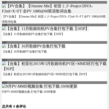
5547
【PV合集】【Omoine Mie】初音ミク-Project DIVA- F2nd+X+FT 全PV 1080@60双
语歌词合集
2789
【合集】11月歌姬街机PV合集打包下载【105P】
2597
【合集】10月歌姬PV合集打包下载
3614
【合集】初音社2015年3月歌姬街机PV区+MMD区打包下载【91P】
4558
9月PV-MMD视频合集 打包下载-10/06更新
总共有 4 条评论