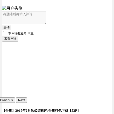
表情
本评论要
通知UP主
发表评论
Previous
Next
【合集】2015年2月歌姬街机PV合集打包下载【52P】