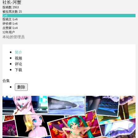
社长-河蟹
投稿数
2953
被拉黑次数
25
Lv6
投稿主 Lv6
评价师 Lv6
点赞家 Lv4
12年用户
本站的管理员
简介
视频
评论
下载
合集
删除