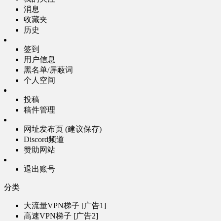
消息
收藏夹
历史
签到
用户信息
黑名单/屏蔽词
个人空间
投稿
稿件管理
网址发布页 (建议保存)
Discord频道
赞助网站
退出账号
分类
大流量VPN梯子 [广告1]
高速VPN梯子 [广告2]