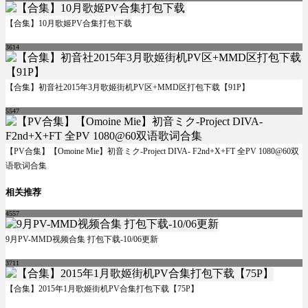
【合集】10月歌姬PV合集打包下载
3614
【合集】初音社2015年3月歌姬街机PV区+MMD区打包下载【91P】
5547
【PV合集】【Omoine Mie】初音ミク-Project DIVA- F2nd+X+FT 全PV 1080@60双
语歌词合集
相关推荐
4557
9月PV-MMD视频合集 打包下载-10/06更新
3711
【合集】2015年1月歌姬街机PV合集打包下载【75P】