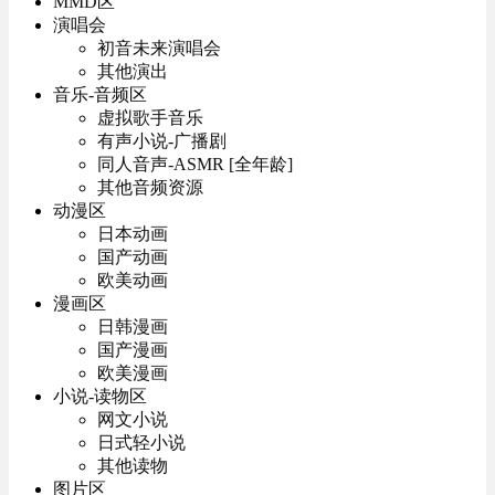
MMD区
演唱会
初音未来演唱会
其他演出
音乐-音频区
虚拟歌手音乐
有声小说-广播剧
同人音声-ASMR [全年龄]
其他音频资源
动漫区
日本动画
国产动画
欧美动画
漫画区
日韩漫画
国产漫画
欧美漫画
小说-读物区
网文小说
日式轻小说
其他读物
图片区