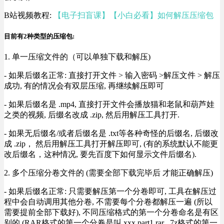
B站视频教程:
【电子扫盲课】【小白必看】如何解压压缩包
目前有2种类型的压缩包:
1. 单一压缩文件的（可以单独下载和解压)
- 如果后缀名正常: 直接打开文件 > 输入密码 >解压文件 > 解压
成功, 有的情况会有双层压缩, 再继续解压即可
- 如果后缀名是 .mp4, 直接打开文件会播放猫和老鼠和葫芦娃
之类的视频, 后缀名改成 .zip, 然后用解压工具打开.
- 如果无后缀名/或者后缀名是 .txt等各种奇怪的后缀名, 后缀改
成 .zip， 然后用解压工具打开解压即可, (有的系统默认不能更
改后缀名，这种情况, 要先百度下如何显示文件后缀名).
2. 多个压缩分卷文件的 (需要全部下载完毕后 才能正确解压)
- 如果后缀名正常: 只需要解压第一个分卷即可, 工具在解压过
程中会自动调用其他分卷, 不需要每个分卷都解压一遍 (所以
需要提前全部下载好), 不同压缩格式的第一个分卷命名是有区
别的 (RAR格式的第一个分卷是叫 xxx.part1.rar , 7z格式的第一