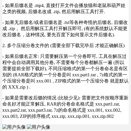
- 如果后缀名是 .mp4, 直接打开文件会播放猫和老鼠和葫芦娃
之类的视频, 后缀名改成 .zip, 然后用解压工具打开.
- 如果无后缀名/或者后缀名是 .txt等各种奇怪的后缀名, 后缀改
成 .zip， 然后用解压工具打开解压即可, (有的系统默认不能更
改后缀名，这种情况, 要先百度下如何显示文件后缀名).
2. 多个压缩分卷文件的 (需要全部下载完毕后 才能正确解压)
- 如果后缀名正常: 只需要解压第一个分卷即可, 工具在解压过
程中会自动调用其他分卷, 不需要每个分卷都解压一遍 (所以
需要提前全部下载好), 不同压缩格式的第一个分卷命名是有区
别的 (RAR格式的第一个分卷是叫 xxx.part1.rar , 7z格式的第一
个压缩分卷是叫 xxx.001 , ZIP格式的第一个压缩分卷 就是默认
的 XXX.zip ) .
- 如果是需要改后缀的情况 (比较少见): 需要把文件按顺序重新
命名好才能正常解压, RAR的分卷命名格式是 xxx.part1.rar,
xxx.part2.rar, xxx.part3.rar, 7z的命名格式是 xxx.001, xxx.002,
xxx.003, ZIP的排序格式 xxx.zip, xxx.zip.001, xxx.zip.002