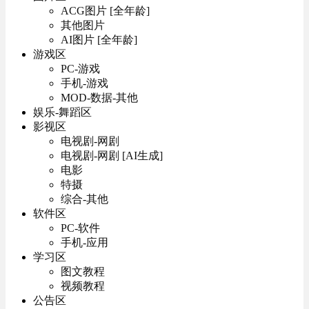
ACG图片 [全年龄]
其他图片
AI图片 [全年龄]
游戏区
PC-游戏
手机-游戏
MOD-数据-其他
娱乐-舞蹈区
影视区
电视剧-网剧
电视剧-网剧 [AI生成]
电影
特摄
综合-其他
软件区
PC-软件
手机-应用
学习区
图文教程
视频教程
公告区