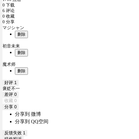
0 下载
6 评论
0 收藏
0 分享
マジシャン
删除
初音未来
删除
魔术师
删除
好评
1
褒贬不一
差评
0
收藏
0
分享
0
分享到 微博
分享到 QQ空间
反馈失效
1
稿件投诉