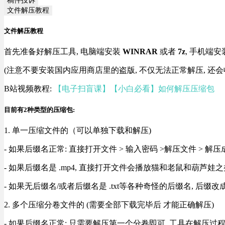
文件解压教程
文件解压教程
首先准备好解压工具, 电脑端安装
WINRAR
或者
7z
, 手机端安
(注意不要安装国内应用商店里的盗版, 不仅无法正常解压, 还会
B站视频教程:
【电子扫盲课】【小白必看】如何解压压缩包
目前有2种类型的压缩包:
1. 单一压缩文件的（可以单独下载和解压)
- 如果后缀名正常: 直接打开文件 > 输入密码 >解压文件 > 
- 如果后缀名是 .mp4, 直接打开文件会播放猫和老鼠和葫芦娃之类
- 如果无后缀名/或者后缀名是 .txt等各种奇怪的后缀名, 后缀
2. 多个压缩分卷文件的 (需要全部下载完毕后 才能正确解压)
- 如果后缀名正常: 只需要解压第一个分卷即可, 工具在解压