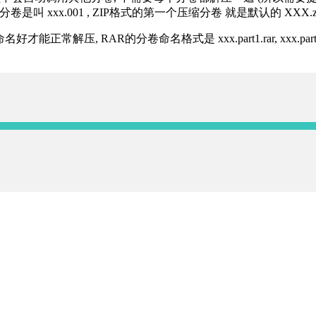
分卷是叫 xxx.001 , ZIP格式的第一个压缩分卷 就是默认的 XXX.zip 
R的分卷命名格式是 xxx.part1.rar, xxx.part2.rar, xxx.pa