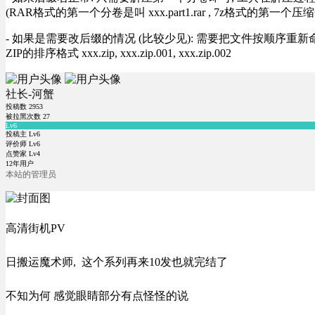
(RAR格式的第一个分卷是叫 xxx.part1.rar , 7z格式的第一个压缩
- 如果是需要改后缀的情况 (比较少见): 需要把文件按顺序重新命名好才能正常解压, RA
ZIP的排序格式 xxx.zip, xxx.zip.001, xxx.zip.002
社长-河蟹
投稿数
2953
被拉黑次数
27
Lv6
投稿主 Lv6
评价师 Lv6
点赞家 Lv4
12年用户
本站的管理员
高清街机PV
日搬运魔术师, 这个系列再来10发也就完结了
不知为何 感觉眼睛部分有点怪怪的说