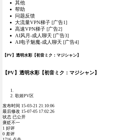
其他
帮助
问题反馈
大流量VPN梯子 [广告1]
高速VPN梯子 [广告2]
AI风月-成人聊天 [广告3]
AI电子魅魔-成人聊天 [广告4]
【PV】透明水彩【初音ミク：マジシャン】
【PV】透明水彩【初音ミク：マジシャン】
歌姬PV区
发布时间 15-03-21 21:10:06
最后修改 15-07-05 17:02:26
状态 已公开
褒贬不一
1 好评
0 差评
1716 点击