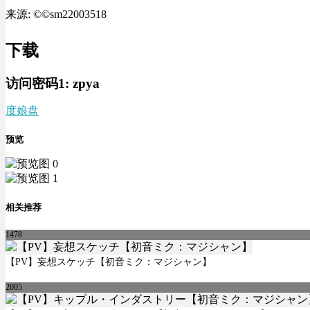
来源: ©©sm22003518
下载
访问密码1:
zpya
度娘盘
预览
相关推荐
1478
【PV】妄想スケッチ【初音ミク：マジシャン】
2005