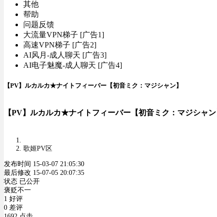
其他
帮助
问题反馈
大流量VPN梯子 [广告1]
高速VPN梯子 [广告2]
AI风月-成人聊天 [广告3]
AI电子魅魔-成人聊天 [广告4]
【PV】ルカルカ★ナイトフィーバー【初音ミク：マジシャン】
【PV】ルカルカ★ナイトフィーバー【初音ミク：マジシャン
歌姬PV区
发布时间 15-03-07 21:05:30
最后修改 15-07-05 20:07:35
状态 已公开
褒贬不一
1 好评
0 差评
1692 点击