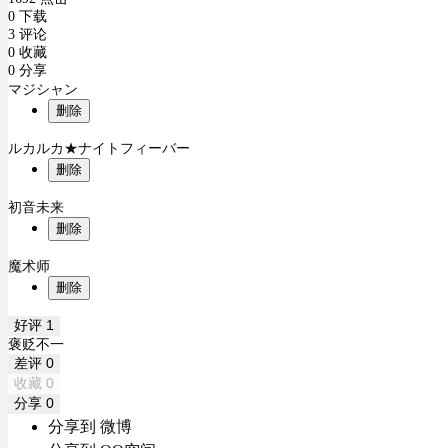
0 下载
3 评论
0 收藏
0 分享
マジシャン
删除
ルカルカ★ナイトフィーバー
删除
初音未来
删除
魔术师
删除
好评
1
褒贬不一
差评
0
收藏
0
分享
0
分享到 微博