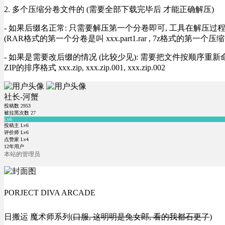
2. 多个压缩分卷文件的 (需要全部下载完毕后 才能正确解压)
- 如果后缀名正常: 只需要解压第一个分卷即可, 工具在解压
(RAR格式的第一个分卷是叫 xxx.part1.rar , 7z格式的第一个压缩
- 如果是需要改后缀的情况 (比较少见): 需要把文件按顺序重新命名好才能正常解压, RA
ZIP的排序格式 xxx.zip, xxx.zip.001, xxx.zip.002
社长-河蟹
投稿数
2953
被拉黑次数
27
Lv6
投稿主 Lv6
评价师 Lv6
点赞家 Lv4
12年用户
本站的管理员
PORJECT DIVA ARCADE
日搬运 魔术师系列(
口服, 这明明是兔女郎, 看的我都石更了
)