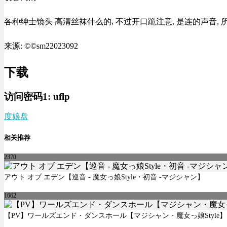
各种绅士镜头 高清丝袜什么的,
不过开口跪注意, 是连的声音,
来源: ©©sm22023092
下载
访问密码1:
uflp
度娘盘
相关推荐
2370
アウト オブ エデン【巡音 - 魔女っ娘Style・初音 -マジシャン】
1662
【PV】ワールズエンド・ダンスホール【マジシャン・魔女っ娘Style】