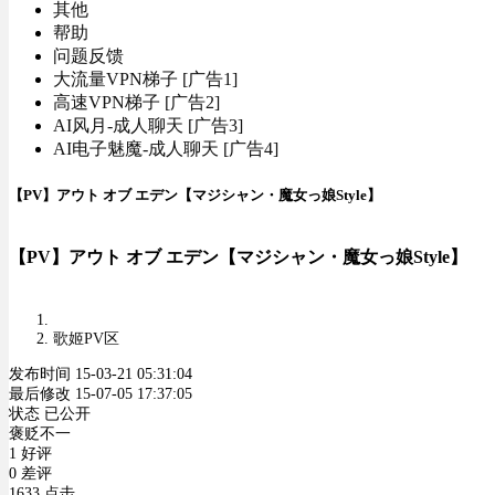
其他
帮助
问题反馈
大流量VPN梯子 [广告1]
高速VPN梯子 [广告2]
AI风月-成人聊天 [广告3]
AI电子魅魔-成人聊天 [广告4]
【PV】アウト オブ エデン【マジシャン・魔女っ娘Style】
【PV】アウト オブ エデン【マジシャン・魔女っ娘Style】
歌姬PV区
发布时间 15-03-21 05:31:04
最后修改 15-07-05 17:37:05
状态 已公开
褒贬不一
1 好评
0 差评
1633 点击