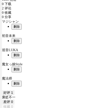
0 下载
2 评论
0 收藏
0 分享
マジシャン
删除
初音未来
删除
巡音LUKA
删除
魔女っ娘Style
删除
魔法师
删除
好评
1
褒贬不一
差评
0
收藏
0