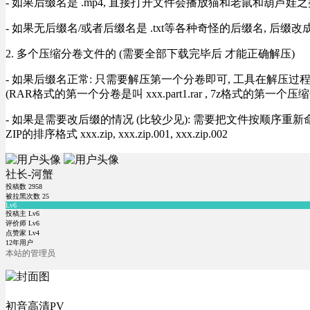
- 如果后缀名是 .mp4, 直接打开文件会播放猫和老鼠和葫芦娃之类
- 如果无后缀名/或者后缀名是 .txt等各种奇怪的后缀名, 后缀
2. 多个压缩分卷文件的 (需要全部下载完毕后 才能正确解压)
- 如果后缀名正常: 只需要解压第一个分卷即可, 工具在解压
(RAR格式的第一个分卷是叫 xxx.part1.rar , 7z格式的第一个压缩
- 如果是需要改后缀的情况 (比较少见): 需要把文件按顺序重新命名好才能正常解压, RA
ZIP的排序格式 xxx.zip, xxx.zip.001, xxx.zip.002
社长-河蟹
投稿数
2958
被拉黑次数
25
Lv6
投稿主 Lv6
评价师 Lv6
点赞家 Lv4
12年用户
本站的管理员
初音高清PV