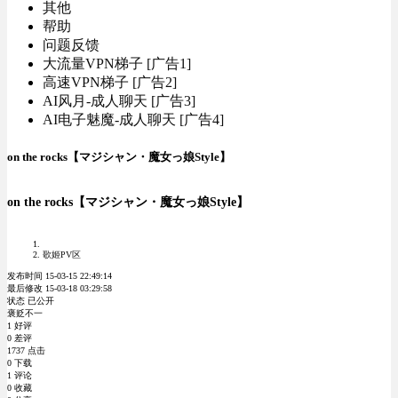
其他
帮助
问题反馈
大流量VPN梯子 [广告1]
高速VPN梯子 [广告2]
AI风月-成人聊天 [广告3]
AI电子魅魔-成人聊天 [广告4]
on the rocks【マジシャン・魔女っ娘Style】
on the rocks【マジシャン・魔女っ娘Style】
歌姬PV区
发布时间 15-03-15 22:49:14
最后修改 15-03-18 03:29:58
状态 已公开
褒贬不一
1 好评
0 差评
1737 点击
0 下载
1 评论
0 收藏