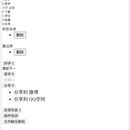
0 差评
1737 点击
0 下载
1 评论
0 收藏
0 分享
初音未来
删除
魔法师
删除
好评
1
褒贬不一
差评
0
收藏
0
分享
0
分享到 微博
分享到 QQ空间
反馈失效
1
稿件投诉
文件解压教程