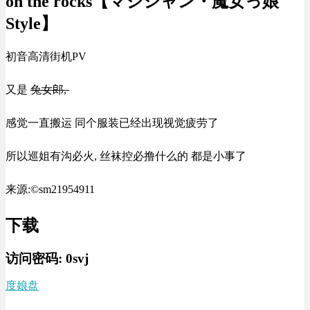
on the rocks【マジシャン・魔女っ娘
Style】
初音高清街机PV
又是
兔女郎,
感觉一直搬运 同个服装已经出现视觉疲劳了
所以巡姐有沟必火, 丝袜控必撸什么的 都是小事了
来源:©sm21954911
下载
访问密码:
0svj
度娘盘