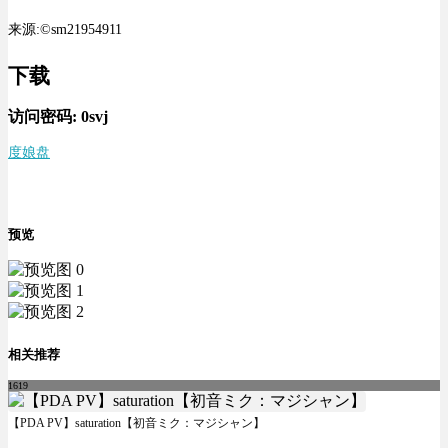
来源:©sm21954911
下载
访问密码:
0svj
度娘盘
预览
相关推荐
1619
【PDA PV】saturation【初音ミク：マジシャン】