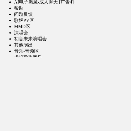
AI电子魅魔-成人聊天 [广告4]
帮助
问题反馈
歌姬PV区
MMD区
演唱会
初音未来演唱会
其他演出
音乐-音频区
虚拟歌手音乐
普通歌手音乐
有声小说-广播剧
同人音声-ASMR [全年龄]
其他音频资源
动漫区
日本动画
国产动画
欧美动画
漫画区
日韩漫画
国产漫画
欧美漫画