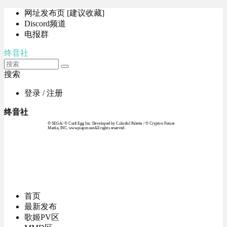
网址发布页 [建议收藏]
Discord频道
电报群
终音社
搜索
登录 / 注册
终音社
© SEGA / © Craft Egg Inc. Developed by Colorful Palette / © Crypton Future
Media, INC. www.piapro.netAll rights reserved.
首页
最新发布
歌姬PV区