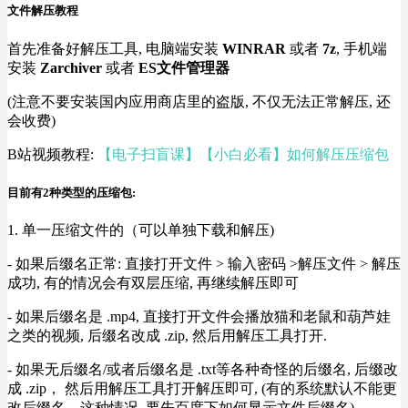
文件解压教程
首先准备好解压工具, 电脑端安装
WINRAR
或者
7z
, 手机端
安装
Zarchiver
或者
ES文件管理器
(注意不要安装国内应用商店里的盗版, 不仅无法正常解压, 还
会收费)
B站视频教程:
【电子扫盲课】【小白必看】如何解压压缩包
目前有2种类型的压缩包:
1. 单一压缩文件的（可以单独下载和解压)
- 如果后缀名正常: 直接打开文件 > 输入密码 >解压文件 > 解压
成功, 有的情况会有双层压缩, 再继续解压即可
- 如果后缀名是 .mp4, 直接打开文件会播放猫和老鼠和葫芦娃
之类的视频, 后缀名改成 .zip, 然后用解压工具打开.
- 如果无后缀名/或者后缀名是 .txt等各种奇怪的后缀名, 后缀改
成 .zip， 然后用解压工具打开解压即可, (有的系统默认不能更
改后缀名，这种情况, 要先百度下如何显示文件后缀名).