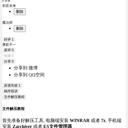
0 分享
初音未来
删除
魔法师
删除
好评
1
褒贬不一
差评
0
收藏
0
分享
0
分享到 微博
分享到 QQ空间
反馈失效
1
稿件投诉
文件解压教程
文件解压教程
首先准备好解压工具, 电脑端安装
WINRAR
或者
7z
, 手机端
安装
Zarchiver
或者
ES文件管理器