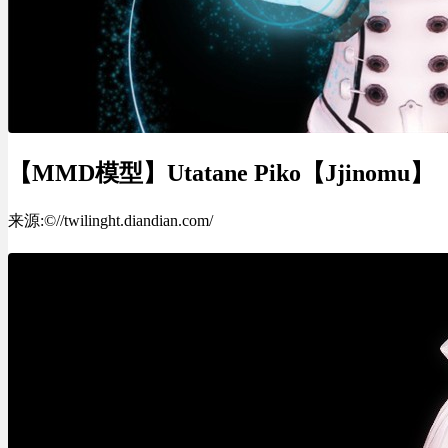
【MMD模型】Utatane Piko【Jjinomu】
来源:©//twilinght.diandian.com/