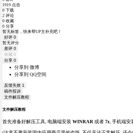
1919 点击
0 下载
2 评论
0 收藏
0 分享
暂无标签，快来帮UP主补充吧！
好评
0
暂无评分
差评
0
收藏
0
分享
0
分享到 微博
分享到 QQ空间
反馈失效
1
稿件投诉
文件解压教程
文件解压教程
首先准备好解压工具, 电脑端安装
WINRAR
或者
7z
, 手机端安
(注意不要安装国内应用商店里的盗版, 不仅无法正常解压, 还会