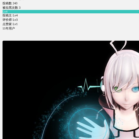
投稿数
243
被拉黑次数
3
Lv4
投稿主 Lv4
评价师 Lv3
点赞家 Lv1
11年用户