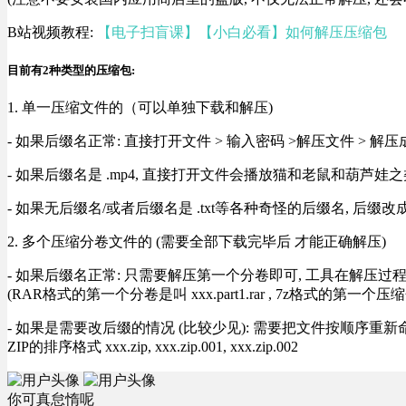
B站视频教程:
【电子扫盲课】【小白必看】如何解压压缩包
目前有2种类型的压缩包:
1. 单一压缩文件的（可以单独下载和解压)
- 如果后缀名正常: 直接打开文件 > 输入密码 >解压文件 > 
- 如果后缀名是 .mp4, 直接打开文件会播放猫和老鼠和葫芦娃之类
- 如果无后缀名/或者后缀名是 .txt等各种奇怪的后缀名, 后缀
2. 多个压缩分卷文件的 (需要全部下载完毕后 才能正确解压)
- 如果后缀名正常: 只需要解压第一个分卷即可, 工具在解压
(RAR格式的第一个分卷是叫 xxx.part1.rar , 7z格式的第一个压缩
- 如果是需要改后缀的情况 (比较少见): 需要把文件按顺序重新命名好才能正常解压, RA
ZIP的排序格式 xxx.zip, xxx.zip.001, xxx.zip.002
你可真怠惰呢