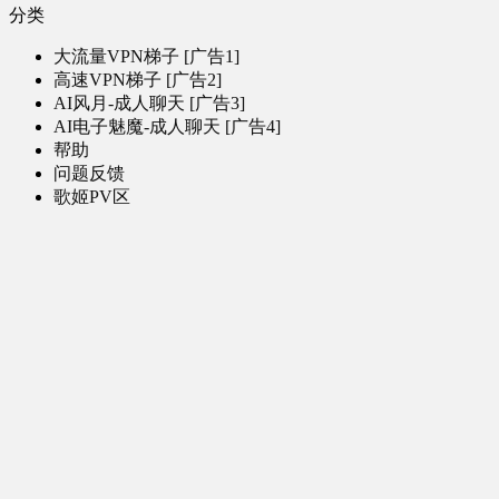
分类
大流量VPN梯子 [广告1]
高速VPN梯子 [广告2]
AI风月-成人聊天 [广告3]
AI电子魅魔-成人聊天 [广告4]
帮助
问题反馈
歌姬PV区
MMD区
演唱会
初音未来演唱会
其他演出
音乐-音频区
虚拟歌手音乐
普通歌手音乐
有声小说-广播剧
同人音声-ASMR [全年龄]
其他音频资源
动漫区
日本动画