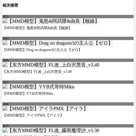
相关推荐
3022
【MMD模型】鬼怒&阿武隈&由良【舰娘】
3954
【MMD模型】Drag on dragoon3の主人公【ゼロ】
2079
【东方MMD模型】FL改_上白沢慧音_v3.40
5212
【MMD模型】YYB式哥特Miku
3260
【MMD模型】アイラPMX【アイラ】
3470