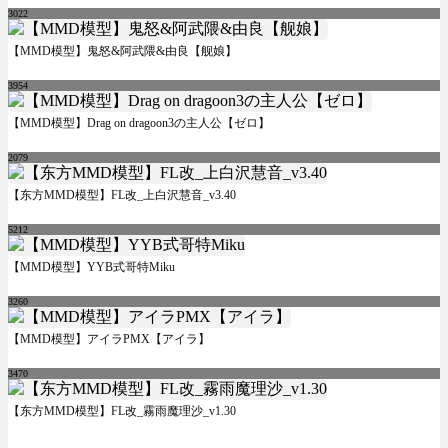
3022
【MMD模型】鬼怒&阿武隈&由良【舰娘】
3954
【MMD模型】Drag on dragoon3の主人公【ゼロ】
2079
【东方MMD模型】FL改_上白沢慧音_v3.40
5212
【MMD模型】YYB式哥特Miku
3260
【MMD模型】アイラPMX【アイラ】
3470
【东方MMD模型】FL改_霧雨魔理沙_v1.30