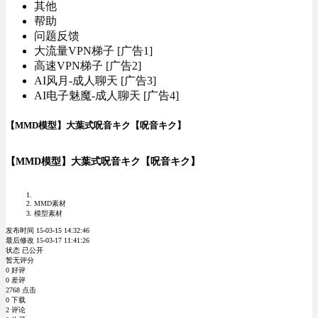
其他
帮助
问题反馈
大流量VPN梯子 [广告1]
高速VPN梯子 [广告2]
AI风月-成人聊天 [广告3]
AI电子魅魔-成人聊天 [广告4]
【MMD模型】大葉式呪音キク【呪音キク】
【MMD模型】大葉式呪音キク【呪音キク】
MMD素材
模型素材
发布时间 15-03-15 14:32:46
最后修改 15-03-17 11:41:26
状态 已公开
暂无评分
0 好评
0 差评
2768 点击
0 下载
2 评论