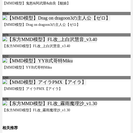
【MMD模型】鬼怒&阿武隈&由良【舰娘】
3954
【MMD模型】Drag on dragoon3の主人公【ゼロ】
2079
【东方MMD模型】FL改_上白沢慧音_v3.40
5212
【MMD模型】YYB式哥特Miku
3260
【MMD模型】アイラPMX【アイラ】
3470
【东方MMD模型】FL改_霧雨魔理沙_v1.30
相关推荐