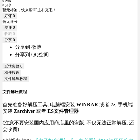
0 收藏
0 分享
暂无标签，快来帮UP主补充吧！
好评
0
暂无评分
差评
0
收藏
0
分享
0
分享到 微博
分享到 QQ空间
反馈失效
0
稿件投诉
文件解压教程
文件解压教程
首先准备好解压工具, 电脑端安装
WINRAR
或者
7z
, 手机端
安装
Zarchiver
或者
ES文件管理器
(注意不要安装国内应用商店里的盗版, 不仅无法正常解压, 还
会收费)