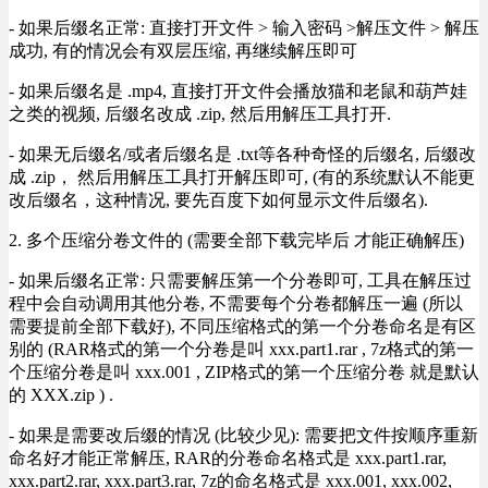
- 如果后缀名正常: 直接打开文件 > 输入密码 >解压文件 > 解压
成功, 有的情况会有双层压缩, 再继续解压即可
- 如果后缀名是 .mp4, 直接打开文件会播放猫和老鼠和葫芦娃
之类的视频, 后缀名改成 .zip, 然后用解压工具打开.
- 如果无后缀名/或者后缀名是 .txt等各种奇怪的后缀名, 后缀改
成 .zip， 然后用解压工具打开解压即可, (有的系统默认不能更
改后缀名，这种情况, 要先百度下如何显示文件后缀名).
2. 多个压缩分卷文件的 (需要全部下载完毕后 才能正确解压)
- 如果后缀名正常: 只需要解压第一个分卷即可, 工具在解压过
程中会自动调用其他分卷, 不需要每个分卷都解压一遍 (所以
需要提前全部下载好), 不同压缩格式的第一个分卷命名是有区
别的 (RAR格式的第一个分卷是叫 xxx.part1.rar , 7z格式的第一
个压缩分卷是叫 xxx.001 , ZIP格式的第一个压缩分卷 就是默认
的 XXX.zip ) .
- 如果是需要改后缀的情况 (比较少见): 需要把文件按顺序重新
命名好才能正常解压, RAR的分卷命名格式是 xxx.part1.rar,
xxx.part2.rar, xxx.part3.rar, 7z的命名格式是 xxx.001, xxx.002,