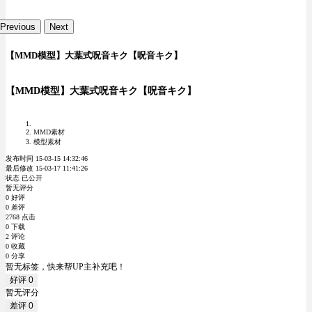
Previous
Next
【MMD模型】大葉式呪音キク【呪音キク】
【MMD模型】大葉式呪音キク【呪音キク】
MMD素材
模型素材
发布时间 15-03-15 14:32:46
最后修改 15-03-17 11:41:26
状态 已公开
暂无评分
0 好评
0 差评
2768 点击
0 下载
2 评论
0 收藏
0 分享
暂无标签，快来帮UP主补充吧！
好评
0
暂无评分
差评
0