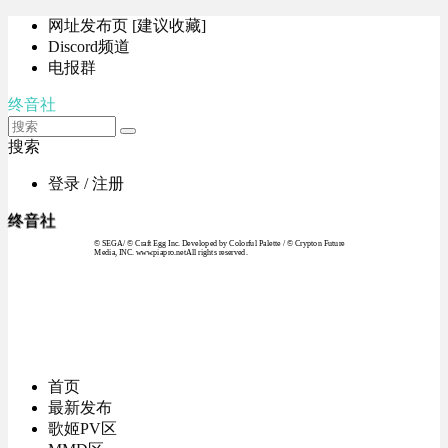
网址发布页 [建议收藏]
Discord频道
电报群
终音社
搜索
登录 / 注册
终音社
© SEGA / © Craft Egg Inc. Developed by Colorful Palette / © Crypton Future
Media, INC. www.piapro.netAll rights reserved.
首页
最新发布
歌姬PV区