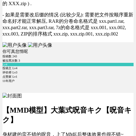
的 XXX.zip ) .
- 如果是需要改后缀的情况 (比较少见): 需要把文件按顺序重新
命名好才能正常解压, RAR的分卷命名格式是 xxx.part1.rar,
xxx.part2.rar, xxx.part3.rar, 7z的命名格式是 xxx.001, xxx.002,
xxx.003, ZIP的排序格式 xxx.zip, xxx.zip.001, xxx.zip.002
你可真怠惰呢
投稿数
243
被拉黑次数
3
Lv4
投稿主 Lv4
评价师 Lv3
点赞家 Lv1
11年用户
【MMD模型】大葉式呪音キク【呪音キ
ク】
身材建的蛮不错的呪音，上了MME后整体效果也很不错~