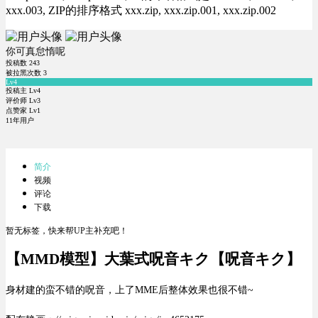
xxx.003, ZIP的排序格式 xxx.zip, xxx.zip.001, xxx.zip.002
你可真怠惰呢
投稿数
243
被拉黑次数
3
Lv4
投稿主 Lv4
评价师 Lv3
点赞家 Lv1
11年用户
简介
视频
评论
下载
暂无标签，快来帮UP主补充吧！
【MMD模型】大葉式呪音キク【呪音キク】
身材建的蛮不错的呪音，上了MME后整体效果也很不错~