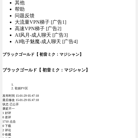
其他
帮助
问题反馈
大流量VPN梯子 [广告1]
高速VPN梯子 [广告2]
AI风月-成人聊天 [广告3]
AI电子魅魔-成人聊天 [广告4]
ブラックゴールド【 初音ミク：マジシャン】
ブラックゴールド【 初音ミク：マジシャン】
歌姬PV区
发布时间 15-01-29 05:47:18
最后修改 15-01-29 05:47:18
状态 已公开
褒贬不一
1 好评
0 差评
1710 点击
0 下载
2 评论
0 收藏