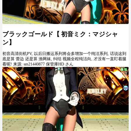
ブラックゴールド【 初音ミク：マジシャ
ン】
初音高清街机PV, 以后日搬运系列将会多增加一个纯洁系列, 话说这到
底是算 蕾边 还是算 渔网袜, 纠结 视频全程纯洁向, 才没有一直盯着腿
看呢! 来源: sm21440877 保管庫HD さん