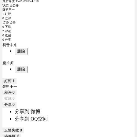
最后修改 15-01-29 05:47:18
状态 已公开
褒贬不一
1 好评
0 差评
1710 点击
0 下载
2 评论
0 收藏
0 分享
初音未来
删除
魔术师
删除
好评
1
褒贬不一
差评
0
收藏
0
分享
0
分享到 微博
分享到 QQ空间
反馈失效
0
稿件投诉