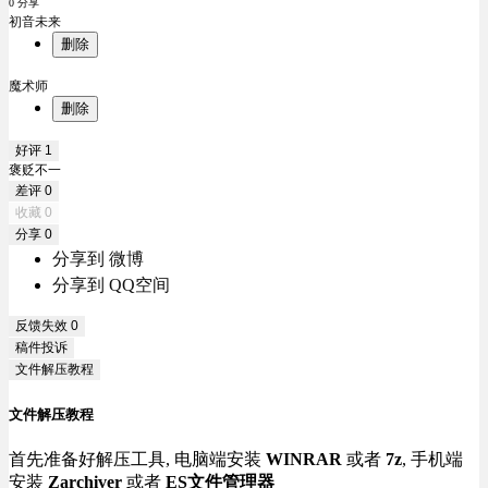
0 分享
初音未来
删除
魔术师
删除
好评
1
褒贬不一
差评
0
收藏
0
分享
0
分享到 微博
分享到 QQ空间
反馈失效
0
稿件投诉
文件解压教程
文件解压教程
首先准备好解压工具, 电脑端安装
WINRAR
或者
7z
, 手机端
安装
Zarchiver
或者
ES文件管理器