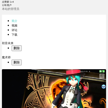
点赞家 Lv4
12年用户
本站的管理员
简介
视频
评论
下载
初音未来
删除
魔术师
删除