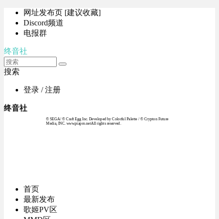
网址发布页 [建议收藏]
Discord频道
电报群
终音社
搜索
登录 / 注册
终音社
© SEGA / © Craft Egg Inc. Developed by Colorful Palette / © Crypton Future
Media, INC. www.piapro.netAll rights reserved.
首页
最新发布
歌姬PV区