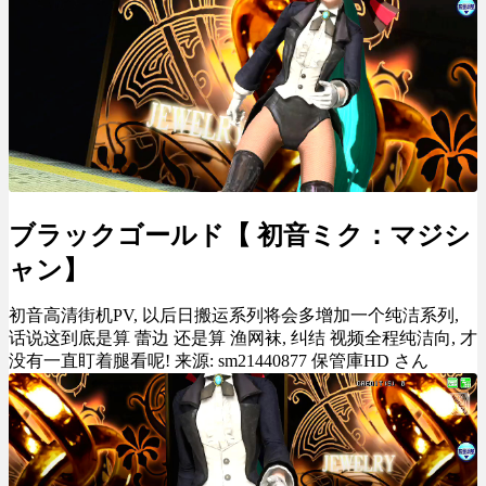
ブラックゴールド【 初音ミク：マジシ
ャン】
初音高清街机PV, 以后日搬运系列将会多增加一个纯洁系列,
话说这到底是算 蕾边 还是算 渔网袜, 纠结 视频全程纯洁向, 才
没有一直盯着腿看呢! 来源: sm21440877 保管庫HD さん