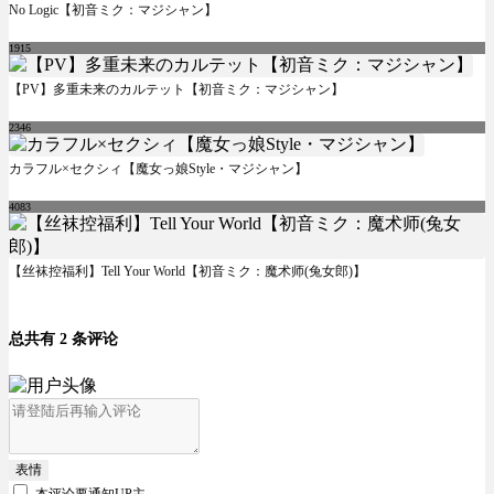
No Logic【初音ミク：マジシャン】
1915
【PV】多重未来のカルテット【初音ミク：マジシャン】
2346
カラフル×セクシィ【魔女っ娘Style・マジシャン】
4083
【丝袜控福利】Tell Your World【初音ミク：魔术师(兔女郎)】
总共有 2 条评论
表情
本评论要
通知UP主