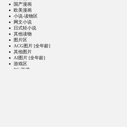
国产漫画
欧美漫画
小说-读物区
网文小说
日式轻小说
其他读物
图片区
ACG图片 [全年龄]
其他图片
AI图片 [全年龄]
游戏区
PC-游戏
手机-游戏
MOD-数据-其他
娱乐-舞蹈区
影视区
电视剧-网剧
电视剧-网剧 [AI生成]
电影
特摄
综合-其他