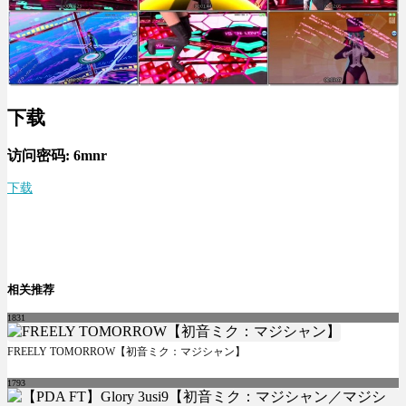
下载
访问密码:
6mnr
下载
相关推荐
1831
FREELY TOMORROW【初音ミク：マジシャン】
1793