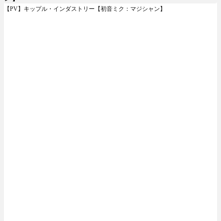
【PV】キップル・インダストリー【初音ミク：マジシャン】