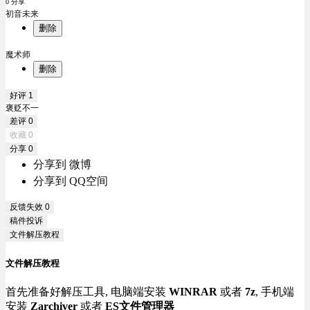
0 分享
初音未来
删除
魔术师
删除
好评
1
褒贬不一
差评
0
收藏
0
分享
0
分享到 微博
分享到 QQ空间
反馈失效
0
稿件投诉
文件解压教程
文件解压教程
首先准备好解压工具, 电脑端安装
WINRAR
或者
7z
, 手机端
安装
Zarchiver
或者
ES文件管理器