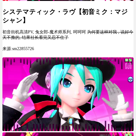
システマティック・ラヴ【初音ミク：マジ
シャン】
初音街机高清PV, 兔女郎-魔术师系列, 呵呵呵
为何要这样对我 , 说好今
天不撸的, 结果社长看完又忍不住了
来源:sm22855726