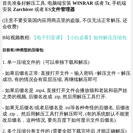
首先准备好解压工具, 电脑端安装
WINRAR
或者
7z
, 手机端
安装
Zarchiver
或者
ES文件管理器
(注意不要安装国内应用商店里的盗版, 不仅无法正常解压, 还
会收费)
B站视频教程:
【电子扫盲课】【小白必看】如何解压压缩包
目前有2种类型的压缩包:
1. 单一压缩文件的（可以单独下载和解压)
- 如果后缀名正常: 直接打开文件 > 输入密码 >解压文件 > 解压
成功, 有的情况会有双层压缩, 再继续解压即可
- 如果后缀名是 .mp4, 直接打开文件会播放猫和老鼠和葫芦娃
之类的视频, 后缀名改成 .zip, 然后用解压工具打开.
- 如果无后缀名/或者后缀名是 .txt等各种奇怪的后缀名, 后缀改
成 .zip， 然后用解压工具打开解压即可, (有的系统默认不能更
改后缀名，这种情况, 要先百度下如何显示文件后缀名).
2. 多个压缩分卷文件的 (需要全部下载完毕后 才能正确解压)