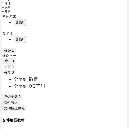
2 评论
0 收藏
0 分享
初音未来
删除
魔术师
删除
好评
1
褒贬不一
差评
0
收藏
0
分享
0
分享到 微博
分享到 QQ空间
反馈失效
0
稿件投诉
文件解压教程
文件解压教程