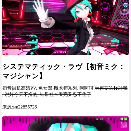
システマティック・ラヴ【初音ミク：
マジシャン】
初音街机高清PV, 兔女郎-魔术师系列, 呵呵呵
为何要这样对我
, 说好今天不撸的, 结果社长看完又忍不住了
来源:sm22855726