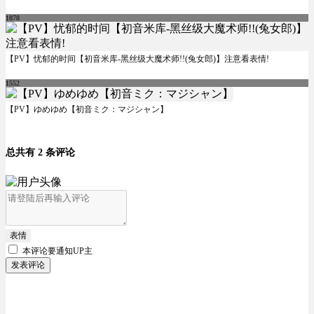
1878
【PV】忧郁的时间【初音米库-黑丝级大魔术师!!(兔女郎)】注意看表情!
1552
【PV】ゆめゆめ【初音ミク：マジシャン】
总共有 2 条评论
表情
本评论要
通知UP主
发表评论