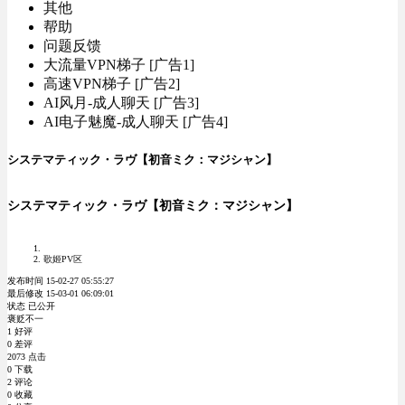
其他
帮助
问题反馈
大流量VPN梯子 [广告1]
高速VPN梯子 [广告2]
AI风月-成人聊天 [广告3]
AI电子魅魔-成人聊天 [广告4]
システマティック・ラヴ【初音ミク：マジシャン】
システマティック・ラヴ【初音ミク：マジシャン】
歌姬PV区
发布时间 15-02-27 05:55:27
最后修改 15-03-01 06:09:01
状态 已公开
褒贬不一
1 好评
0 差评
2073 点击
0 下载
2 评论
0 收藏