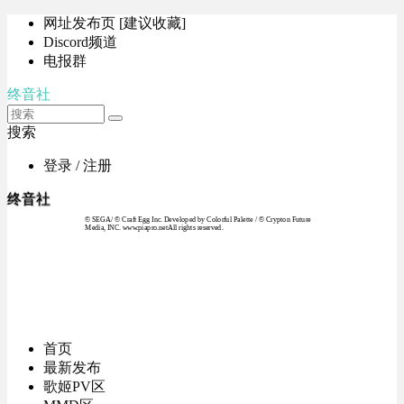
网址发布页 [建议收藏]
Discord频道
电报群
终音社
搜索
登录 / 注册
终音社
© SEGA / © Craft Egg Inc. Developed by Colorful Palette / © Crypton Future
Media, INC. www.piapro.netAll rights reserved.
首页
最新发布
歌姬PV区