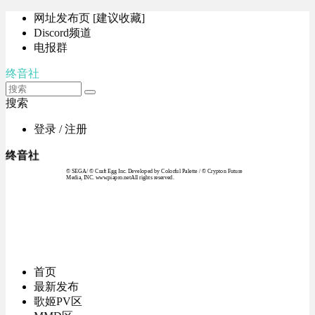
网址发布页 [建议收藏]
Discord频道
电报群
终音社
搜索
登录 / 注册
终音社
© SEGA / © Craft Egg Inc. Developed by Colorful Palette / © Crypton Future
Media, INC. www.piapro.netAll rights reserved.
首页
最新发布
歌姬PV区