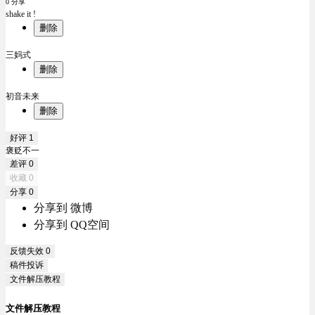
0 分享
shake it !
删除
三妈式
删除
初音未来
删除
好评
1
褒贬不一
差评
0
收藏
0
分享
0
分享到 微博
分享到 QQ空间
反馈失效
0
稿件投诉
文件解压教程
文件解压教程