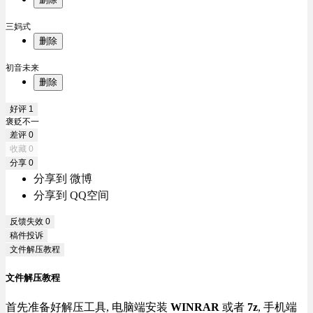
三妈式
删除
初音未来
删除
好评
1
褒贬不一
差评
0
收藏
0
分享
0
分享到 微博
分享到 QQ空间
反馈失效
0
稿件投诉
文件解压教程
文件解压教程
首先准备好解压工具, 电脑端安装
WINRAR
或者
7z
, 手机端