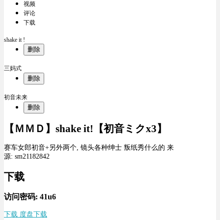
视频
评论
下载
shake it !
删除
三妈式
删除
初音未来
删除
【ＭＭＤ】shake it!【初音ミクx3】
赛车女郎初音+另外两个, 镜头各种绅士 叛纸秀什么的 来
源: sm21182842
下载
访问密码: 41u6
下载 度盘下载