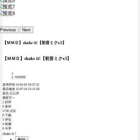
Previous
Next
【ＭＭＤ】shake it!【初音ミクx3】
【ＭＭＤ】shake it!【初音ミクx3】
MMD区
发布时间 15-01-02 04:57:21
最后修改 15-07-14 23:11:58
状态 已公开
褒贬不一
1 好评
0 差评
1738 点击
0 下载
3 评论
0 收藏
0 分享
shake it !
删除