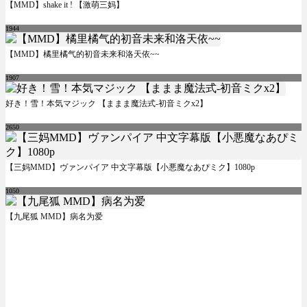
【MMD】shake it ! 【激萌三妈】
1944
【MMD】橘里橘气的初音未来和洛天依~~
1907
好き！雪！本気マジック 【ままま魔法式-初音ミクx2】
2650
【三妈MMD】ヴァンパイア 中文字幕版【小悪魔なあぴミク】1080p
1050
【九尾狐 MMD】病名为爱