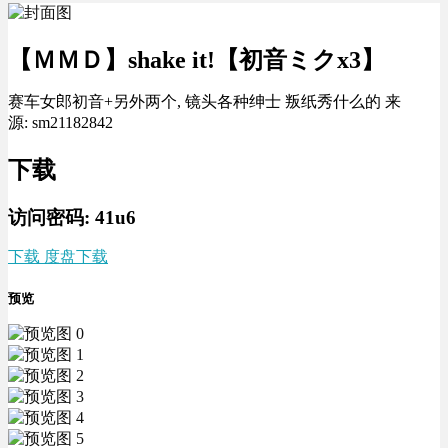
【ＭＭＤ】shake it!【初音ミクx3】
赛车女郎初音+另外两个, 镜头各种绅士 叛纸秀什么的 来
源: sm21182842
下载
访问密码: 41u6
下载 度盘下载
预览