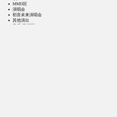
MMD区
演唱会
初音未来演唱会
其他演出
音乐-音频区
虚拟歌手音乐
普通歌手音乐
有声小说-广播剧
同人音声-ASMR [全年龄]
其他音频资源
动漫区
日本动画
国产动画
欧美动画
漫画区
日韩漫画
国产漫画
欧美漫画
小说-读物区
网文小说
日式轻小说