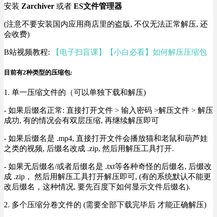
安装
Zarchiver
或者
ES文件管理器
(注意不要安装国内应用商店里的盗版, 不仅无法正常解压, 还
会收费)
B站视频教程:
【电子扫盲课】【小白必看】如何解压压缩包
目前有2种类型的压缩包:
1. 单一压缩文件的（可以单独下载和解压)
- 如果后缀名正常: 直接打开文件 > 输入密码 >解压文件 > 解压
成功, 有的情况会有双层压缩, 再继续解压即可
- 如果后缀名是 .mp4, 直接打开文件会播放猫和老鼠和葫芦娃
之类的视频, 后缀名改成 .zip, 然后用解压工具打开.
- 如果无后缀名/或者后缀名是 .txt等各种奇怪的后缀名, 后缀改
成 .zip， 然后用解压工具打开解压即可, (有的系统默认不能更
改后缀名，这种情况, 要先百度下如何显示文件后缀名).
2. 多个压缩分卷文件的 (需要全部下载完毕后 才能正确解压)