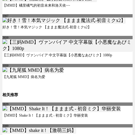
【MMD】橘里橘气的初音未来和洛天依~~
1907
好き！雪！本気マジック 【ままま魔法式-初音ミクx2】
2650
【三妈MMD】ヴァンパイア 中文字幕版【小悪魔なあぴミク】1080p
1050
【九尾狐 MMD】病名为爱
相关推荐
1829
【MMD】Shake It！【ままま式 - 初音ミク】华丽变装
2089