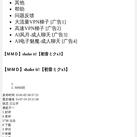
其他
帮助
问题反馈
大流量VPN梯子 [广告1]
高速VPN梯子 [广告2]
AI风月-成人聊天 [广告3]
AI电子魅魔-成人聊天 [广告4]
【ＭＭＤ】shake it!【初音ミクx3】
【ＭＭＤ】shake it!【初音ミクx3】
MMD区
发布时间 15-01-02 04:57:21
最后修改 15-07-14 23:11:58
状态 已公开
褒贬不一
1 好评
0 差评
1738 点击
0 下载
3 评论
0 收藏