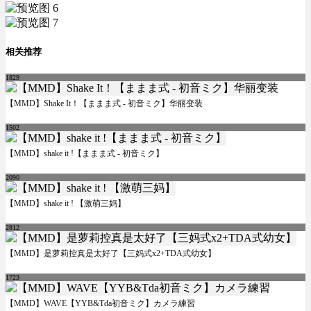
相关推荐
1829
【MMD】Shake It！【ままま式 - 初音ミク】华丽变装
1502
【MMD】shake it !【ままま式 - 初音ミク】
2090
【MMD】shake it ! 【激萌三妈】
2812
【MMD】是萝莉控真是太好了【三妈式x2+TDA式幼女】
1723
【MMD】WAVE【YYB&Tda初音ミク】カメラ練習