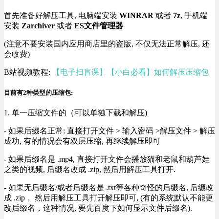
首先准备好解压工具, 电脑端安装
WINRAR
或者
7z
, 手机端
安装
Zarchiver
或者
ES文件管理器
(注意不要安装国内应用商店里的盗版, 不仅无法正常解压, 还
会收费)
B站视频教程:
【电子扫盲课】【小白必看】如何解压压缩包
目前有2种类型的压缩包:
1. 单一压缩文件的（可以单独下载和解压)
- 如果后缀名正常: 直接打开文件 > 输入密码 >解压文件 > 解压
成功, 有的情况会有双层压缩, 再继续解压即可
- 如果后缀名是 .mp4, 直接打开文件会播放猫和老鼠和葫芦娃
之类的视频, 后缀名改成 .zip, 然后用解压工具打开.
- 如果无后缀名/或者后缀名是 .txt等各种奇怪的后缀名, 后缀改
成 .zip， 然后用解压工具打开解压即可, (有的系统默认不能更
改后缀名，这种情况, 要先百度下如何显示文件后缀名).