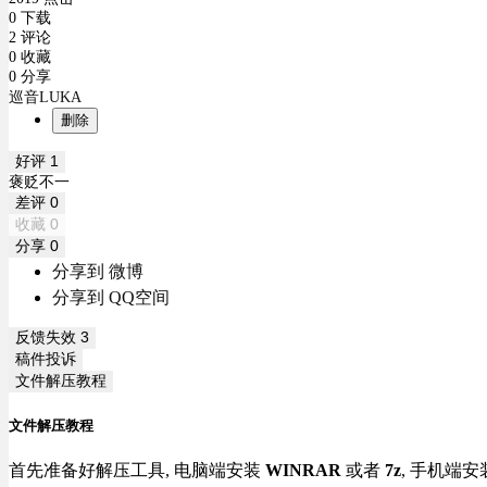
0 下载
2 评论
0 收藏
0 分享
巡音LUKA
删除
好评
1
褒贬不一
差评
0
收藏
0
分享
0
分享到 微博
分享到 QQ空间
反馈失效
3
稿件投诉
文件解压教程
文件解压教程
首先准备好解压工具, 电脑端安装
WINRAR
或者
7z
, 手机端安