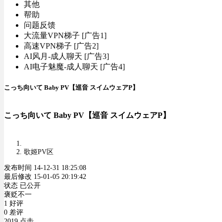
其他
帮助
问题反馈
大流量VPN梯子 [广告1]
高速VPN梯子 [广告2]
AI风月-成人聊天 [广告3]
AI电子魅魔-成人聊天 [广告4]
こっち向いて Baby PV【巡音 スイムウェアP】
こっち向いて Baby PV【巡音 スイムウェアP】
歌姬PV区
发布时间 14-12-31 18:25:08
最后修改 15-01-05 20:19:42
状态 已公开
褒贬不一
1 好评
0 差评
2019 点击