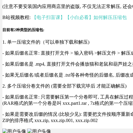
(注意不要安装国内应用商店里的盗版, 不仅无法正常解压, 还会
B站视频教程:
【电子扫盲课】【小白必看】如何解压压缩包
目前有2种类型的压缩包:
1. 单一压缩文件的（可以单独下载和解压)
- 如果后缀名正常: 直接打开文件 > 输入密码 >解压文件 > 
- 如果后缀名是 .mp4, 直接打开文件会播放猫和老鼠和葫芦娃之类
- 如果无后缀名/或者后缀名是 .txt等各种奇怪的后缀名, 后缀
2. 多个压缩分卷文件的 (需要全部下载完毕后 才能正确解压)
- 如果后缀名正常: 只需要解压第一个分卷即可, 工具在解压
(RAR格式的第一个分卷是叫 xxx.part1.rar , 7z格式的第一个压缩
- 如果是需要改后缀的情况 (比较少见): 需要把文件按顺序重新命名好才能正常解压, RA
ZIP的排序格式 xxx.zip, xxx.zip.001, xxx.zip.002