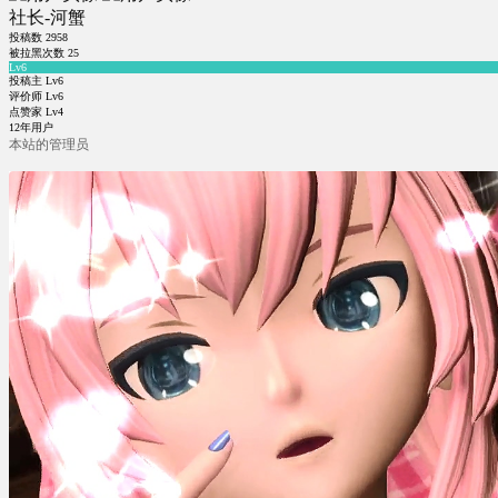
社长-河蟹
投稿数
2958
被拉黑次数
25
Lv6
投稿主 Lv6
评价师 Lv6
点赞家 Lv4
12年用户
本站的管理员