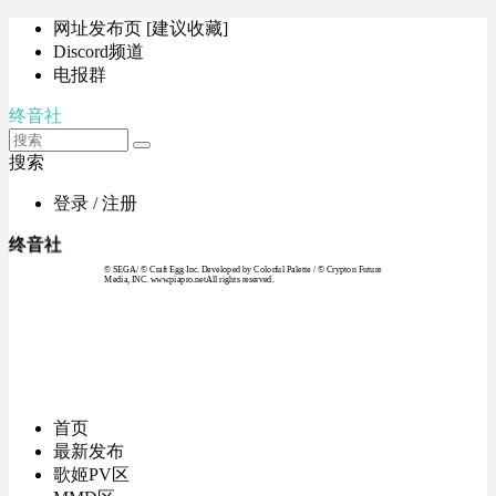
网址发布页 [建议收藏]
Discord频道
电报群
终音社
搜索
登录 / 注册
终音社
© SEGA / © Craft Egg Inc. Developed by Colorful Palette / © Crypton Future
Media, INC. www.piapro.netAll rights reserved.
首页
最新发布
歌姬PV区