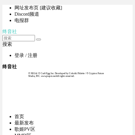
网址发布页 [建议收藏]
Discord频道
电报群
终音社
搜索
登录 / 注册
终音社
© SEGA / © Craft Egg Inc. Developed by Colorful Palette / © Crypton Future
Media, INC. www.piapro.netAll rights reserved.
首页
最新发布
歌姬PV区