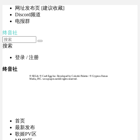
网址发布页 [建议收藏]
Discord频道
电报群
终音社
搜索
登录 / 注册
终音社
© SEGA / © Craft Egg Inc. Developed by Colorful Palette / © Crypton Future
Media, INC. www.piapro.netAll rights reserved.
首页
最新发布
歌姬PV区