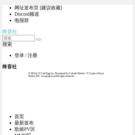
网址发布页 [建议收藏]
Discord频道
电报群
终音社
搜索
登录 / 注册
终音社
© SEGA / © Craft Egg Inc. Developed by Colorful Palette / © Crypton Future
Media, INC. www.piapro.netAll rights reserved.
首页
最新发布
歌姬PV区